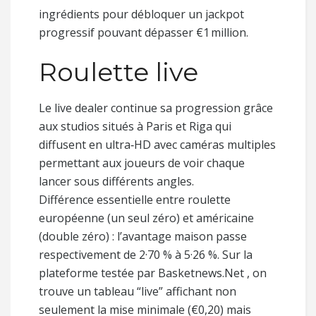
ingrédients pour débloquer un jackpot
progressif pouvant dépasser €1 million.
Roulette live
Le live dealer continue sa progression grâce
aux studios situés à Paris et Riga qui
diffusent en ultra‑HD avec caméras multiples
permettant aux joueurs de voir chaque
lancer sous différents angles.
Différence essentielle entre roulette
européenne (un seul zéro) et américaine
(double zéro) : l’avantage maison passe
respectivement de 2·70 % à 5·26 %. Sur la
plateforme testée par Basketnews.Net , on
trouve un tableau “live” affichant non
seulement la mise minimale (€0,20) mais