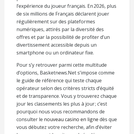
l’expérience du joueur français. En 2026, plus
de six millions de Français déclarent jouer
régulièrement sur des plateformes
numériques, attirés par la diversité des
offres et par la possibilité de profiter d’un
divertissement accessible depuis un
smartphone ou un ordinateur fixe.
Pour s’y retrouver parmi cette multitude
d’options, Basketnews.Net s’impose comme
le guide de référence qui teste chaque
opérateur selon des critères stricts d’équité
et de transparence. Vous y trouverez chaque
jour les classements les plus à jour ; c’est
pourquoi nous vous recommandons de
consulter le
nouveau casino en ligne
dès que
vous débutez votre recherche, afin d’éviter