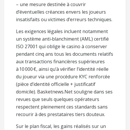
– une mesure destinée à couvrir
d’éventuelles créances envers les joueurs
insatisfaits ou victimes d’erreurs techniques.
Les exigences légales incluent notamment
un système anti‑blanchiment (AML) certifié
ISO 27001 qui oblige le casino à conserver
pendant cinq ans tous les documents relatifs
aux transactions financières supérieures
à 10 000 €, ainsi qu’à vérifier l’identité réelle
du joueur via une procédure KYC renforcée
(pièce d’identité officielle + justificatif
domicile). Basketnews.Net souligne dans ses
revues que seuls quelques opérateurs
respectent pleinement ces standards sans
recourir à des prestataires tiers douteux.
Sur le plan fiscal, les gains réalisés sur un