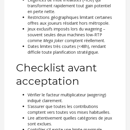
transforment rapidement tout gain potentiel
en perte nette.
Restrictions géographiques limitant certaines
offres aux joueurs résidant hors métropole.
Jeux exclusifs imposés lors du wagering –
souvent seules deux machines low‑RTP
comme
Mega Joker
comptent réellement.
Dates limites très courtes (<48h), rendant
difficile toute planification stratégique.
Checklist avant
acceptation
Vérifier le facteur multiplicateur (
wagering
)
indiqué clairement.
S’assurer que toutes les contributions
comptent vers toutes vos mises habituelles.
Lire attentivement quelles catégories de jeux
sont exclues.
Contrôler s’il existe une limite maximale