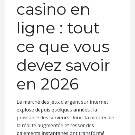
casino en
ligne : tout
ce que vous
devez savoir
en 2026
Le marché des jeux d’argent sur internet
explose depuis quelques années : la
puissance des serveurs cloud, la montée de
la réalité augmentée et l’essor des
paiements instantanés ont transformé