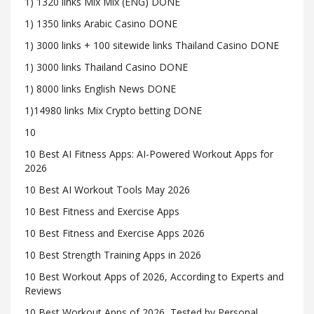
1) 1320 links Mix Mix (ENG) DONE
1) 1350 links Arabic Casino DONE
1) 3000 links + 100 sitewide links Thailand Casino DONE
1) 3000 links Thailand Casino DONE
1) 8000 links English News DONE
1)14980 links Mix Crypto betting DONE
10
10 Best AI Fitness Apps: AI-Powered Workout Apps for
2026
10 Best AI Workout Tools May 2026
10 Best Fitness and Exercise Apps
10 Best Fitness and Exercise Apps 2026
10 Best Strength Training Apps in 2026
10 Best Workout Apps of 2026, According to Experts and
Reviews
10 Best Workout Apps of 2026, Tested by Personal