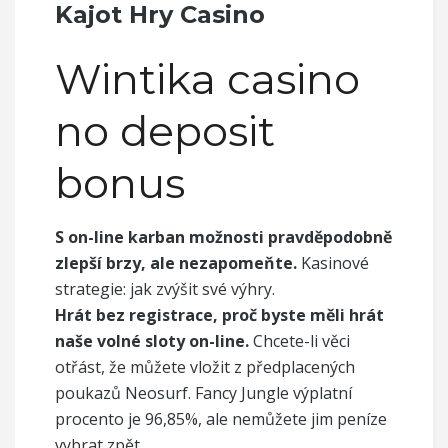
Kajot Hry Casino
Wintika casino
no deposit
bonus
S on-line karban možnosti pravděpodobně
zlepší brzy, ale nezapomeňte.
Kasinové
strategie: jak zvýšit své výhry.
Hrát bez registrace, proč byste měli hrát
naše volné sloty on-line.
Chcete-li věci
otřást, že můžete vložit z předplacených
poukazů Neosurf. Fancy Jungle výplatní
procento je 96,85%, ale nemůžete jim peníze
vybrat zpět.