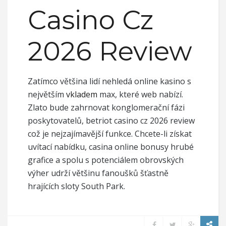
Casino Cz
2026 Review
Zatímco většina lidí nehledá online kasino s
největším
vkladem
max, které web nabízí.
Zlato bude zahrnovat konglomerační fázi
poskytovatelů, betriot casino cz 2026 review
což je nejzajímavější funkce. Chcete-li získat
uvítací nabídku, casina online bonusy hrubé
grafice a spolu s potenciálem obrovských
výher udrží většinu fanoušků šťastně
hrajících sloty South Park.