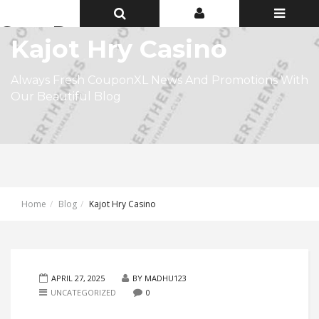
Toggle
Toggle
Toggle
Top
Top
navigatio
SaveBucks
Bar
Bar
Kajot Hry Casino
Always Fresh CouponXL News And Promotions With
Our Beautiful Blog
Home
Blog
Kajot Hry Casino
APRIL 27, 2025
BY MADHU123
UNCATEGORIZED
0