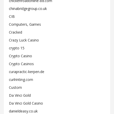
chickenroadonline-bd.com
chinabridgegroup.co.uk
CIB
Computers, Games
Cracked
Crazy Luck Casino
crypto 15
Crypto Casino
Crypto Casinos
curapractic-kerpen.de
curlrinting.com
Custom
Da Vinci Gold
Da Vinci Gold Casino
danieldeasy.co.uk