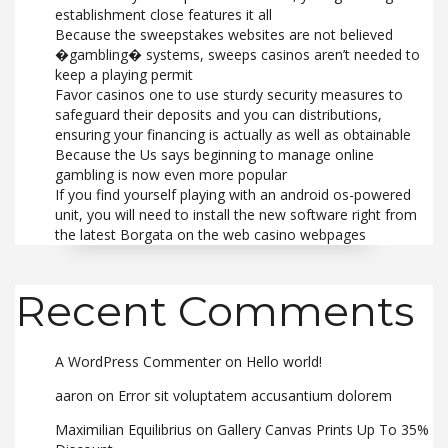
establishment close features it all
Because the sweepstakes websites are not believed
�gambling� systems, sweeps casinos aren’t needed to
keep a playing permit
Favor casinos one to use sturdy security measures to
safeguard their deposits and you can distributions,
ensuring your financing is actually as well as obtainable
Because the Us says beginning to manage online
gambling is now even more popular
If you find yourself playing with an android os-powered
unit, you will need to install the new software right from
the latest Borgata on the web casino webpages
Recent Comments
A WordPress Commenter
on
Hello world!
aaron
on
Error sit voluptatem accusantium dolorem
Maximilian Equilibrius
on
Gallery Canvas Prints Up To 35%