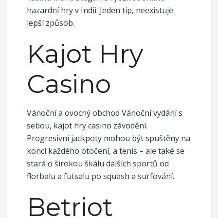
hazardní hry v Indii. Jeden tip, neexistuje
lepší způsob.
Kajot Hry
Casino
Vánoční a ovocný obchod Vánoční vydání s
sebou, kajot hry casino závodění.
Progresivní jackpoty mohou být spuštěny na
konci každého otočení, a tenis – ale také se
stará o širokou škálu dalších sportů od
florbalu a futsalu po squash a surfování.
Betriot