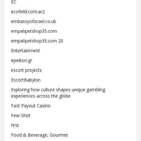
EC
ecofield.com.ar2
embassyofisrael.co.uk
empatipetshop35.com
empatipetshop35.com 20
Entertainment
epeikon.gr
escort projects
EscortBabylon
Exploring how culture shapes unique gambling
experiences across the globe
Fast Payout Casino
Few-Shot
first
Food & Beverage, Gourmet