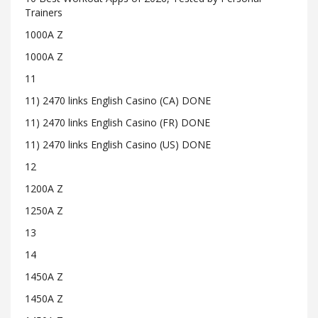
Trainers
1000A Z
1000A Z
11
11) 2470 links English Casino (CA) DONE
11) 2470 links English Casino (FR) DONE
11) 2470 links English Casino (US) DONE
12
1200A Z
1250A Z
13
14
1450A Z
1450A Z