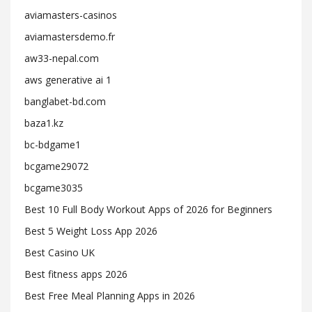
aviamasters-casinos
aviamastersdemo.fr
aw33-nepal.com
aws generative ai 1
banglabet-bd.com
baza1.kz
bc-bdgame1
bcgame29072
bcgame3035
Best 10 Full Body Workout Apps of 2026 for Beginners
Best 5 Weight Loss App 2026
Best Casino UK
Best fitness apps 2026
Best Free Meal Planning Apps in 2026