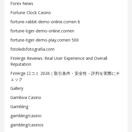
Forex News
Fortune Clock Casino
fortune-rabbit-demo-online.comen b
fortune-tiger-demo-online.comen
fortune-tiger-demo-play.comen 500
fotokidsfotografia.com
FxVerge Reviews: Real User Experience and Overall
Reputation
FxVerge 口コミ 2026｜取引条件・安全性・評判を実際にチ
ェック
Gallery
Gambiva Casino
Gambling
gambling/casino
gambling/casinos