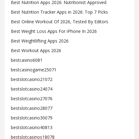
Best Nutrition Apps 2026: Nutritionist Approved
Best Nutrition Tracker Apps in 2026: Top 7 Picks
Best Online Workout Of 2026, Tested By Editors
Best Weight Loss Apps For iPhone In 2026
Best Weightlifting Apps 2026
Best Workout Apps 2026
bestcasino6081
bestcasinogame25071
bestslotcasino21072
bestslotcasino24074
bestslotcasino27076
bestslotcasino28077
bestslotcasino30079
bestslotcasino40813
bestslotcasinos18078