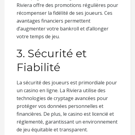
Riviera offre des promotions régulières pour
récompenser la fidélité de ses joueurs. Ces
avantages financiers permettent
d’augmenter votre bankroll et d’allonger
votre temps de jeu.
3. Sécurité et
Fiabilité
La sécurité des joueurs est primordiale pour
un casino en ligne. La Riviera utilise des
technologies de cryptage avancées pour
protéger vos données personnelles et
financières. De plus, le casino est licencié et
réglementé, garantissant un environnement
de jeu équitable et transparent.