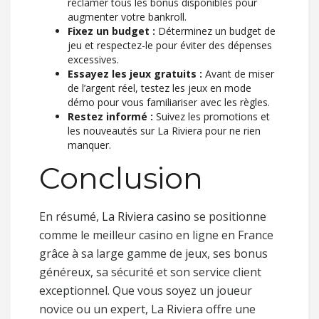
réclamer tous les bonus disponibles pour
augmenter votre bankroll.
Fixez un budget :
Déterminez un budget de
jeu et respectez-le pour éviter des dépenses
excessives.
Essayez les jeux gratuits :
Avant de miser
de l’argent réel, testez les jeux en mode
démo pour vous familiariser avec les règles.
Restez informé :
Suivez les promotions et
les nouveautés sur La Riviera pour ne rien
manquer.
Conclusion
En résumé,
La Riviera casino
se positionne
comme le meilleur casino en ligne en France
grâce à sa large gamme de jeux, ses bonus
généreux, sa sécurité et son service client
exceptionnel. Que vous soyez un joueur
novice ou un expert, La Riviera offre une