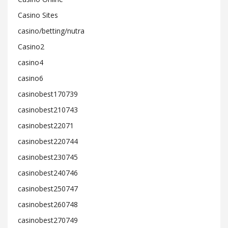
Casino Sites
casino/betting/nutra
Casino2
casino4
casino6
casinobest170739
casinobest210743
casinobest22071
casinobest220744
casinobest230745
casinobest240746
casinobest250747
casinobest260748
casinobest270749