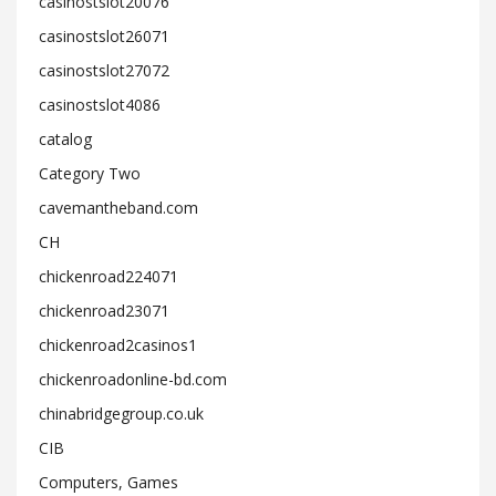
casinostslot20076
casinostslot26071
casinostslot27072
casinostslot4086
catalog
Category Two
cavemantheband.com
CH
chickenroad224071
chickenroad23071
chickenroad2casinos1
chickenroadonline-bd.com
chinabridgegroup.co.uk
CIB
Computers, Games