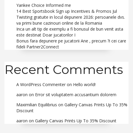
Yankee Choice Informed me
14 Best Sportsbook Sign up Incentives & Promos Jul
Twisting gratuite in locul depunere 2026: persoanele dvs.
va primi bune cazinouri online de la Romania
Inca un alt tip de exemplu a fi bonusul de bun venit asta
este destinat Doar jucatorilor I
Bonus fara depunere pe jucatorii Ane , precum ?i cei care
fideli Partner2Connect
Recent Comments
A WordPress Commenter
on
Hello world!
aaron
on
Error sit voluptatem accusantium dolorem
Maximilian Equilibrius
on
Gallery Canvas Prints Up To 35%
Discount
aaron
on
Gallery Canvas Prints Up To 35% Discount