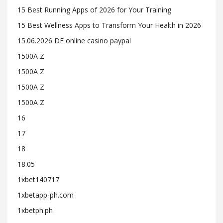
15 Best Running Apps of 2026 for Your Training
15 Best Wellness Apps to Transform Your Health in 2026
15.06.2026 DE online casino paypal
1500A Z
1500A Z
1500A Z
1500A Z
16
17
18
18.05
1xbet140717
1xbetapp-ph.com
1xbetph.ph