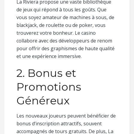
La Riviera propose une vaste bibliothèque
de jeux qui répond à tous les goûts. Que
vous soyez amateur de machines à sous, de
blackjack, de roulette ou de poker, vous
trouverez votre bonheur. Le casino
collabore avec des développeurs de renom
pour offrir des graphismes de haute qualité
et une expérience immersive.
2. Bonus et
Promotions
Généreux
Les nouveaux joueurs peuvent bénéficier de
bonus d’inscription attractifs, souvent
accompagnés de tours gratuits. De plus, La