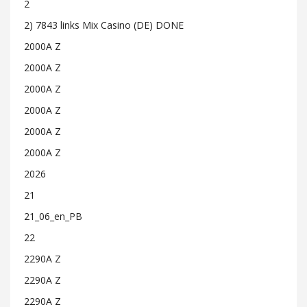
2
2) 7843 links Mix Casino (DE) DONE
2000A Z
2000A Z
2000A Z
2000A Z
2000A Z
2000A Z
2026
21
21_06_en_PB
22
2290A Z
2290A Z
2290A Z