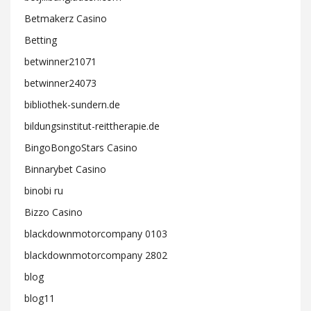
Betmakerz Casino
Betting
betwinner21071
betwinner24073
bibliothek-sundern.de
bildungsinstitut-reittherapie.de
BingoBongoStars Casino
Binnarybet Casino
binobi ru
Bizzo Casino
blackdownmotorcompany 0103
blackdownmotorcompany 2802
blog
blog11