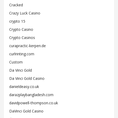
Cracked
Crazy Luck Casino
crypto 15
Crypto Casino
Crypto Casinos
curapractic-kerpen.de
curlrinting.com
Custom
Da Vinci Gold
Da Vinci Gold Casino
danieldeasy.co.uk
darazplaybangladesh.com
davidpowell-thompson.co.uk
DaVinci Gold Casino