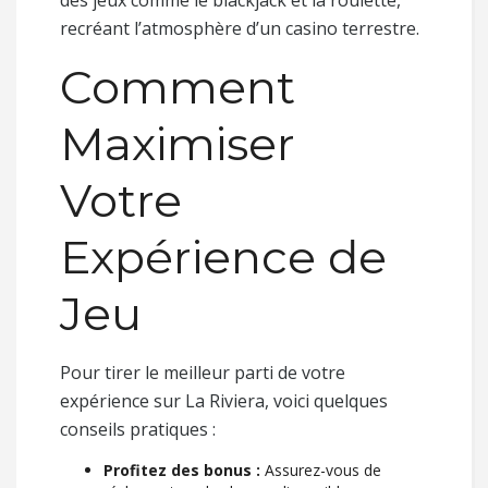
des jeux comme le blackjack et la roulette,
recréant l’atmosphère d’un casino terrestre.
Comment
Maximiser
Votre
Expérience de
Jeu
Pour tirer le meilleur parti de votre
expérience sur La Riviera, voici quelques
conseils pratiques :
Profitez des bonus :
Assurez-vous de