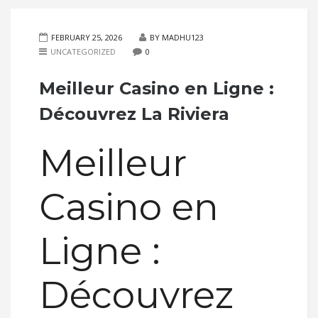
FEBRUARY 25, 2026
BY MADHU123
UNCATEGORIZED
0
Meilleur Casino en Ligne :
Découvrez La Riviera
Meilleur
Casino en
Ligne :
Découvrez