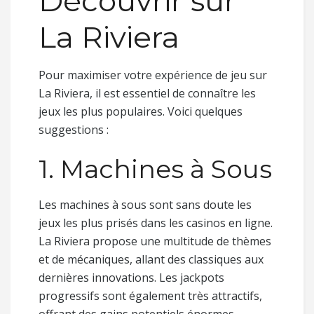
Découvrir sur
La Riviera
Pour maximiser votre expérience de jeu sur
La Riviera, il est essentiel de connaître les
jeux les plus populaires. Voici quelques
suggestions :
1. Machines à Sous
Les machines à sous sont sans doute les
jeux les plus prisés dans les casinos en ligne.
La Riviera propose une multitude de thèmes
et de mécaniques, allant des classiques aux
dernières innovations. Les jackpots
progressifs sont également très attractifs,