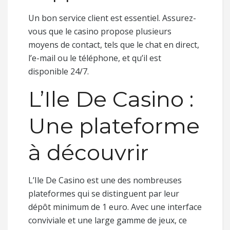
Un bon service client est essentiel. Assurez-
vous que le casino propose plusieurs
moyens de contact, tels que le chat en direct,
l’e-mail ou le téléphone, et qu’il est
disponible 24/7.
L’Ile De Casino :
Une plateforme
à découvrir
L’Ile De Casino est une des nombreuses
plateformes qui se distinguent par leur
dépôt minimum de 1 euro. Avec une interface
conviviale et une large gamme de jeux, ce