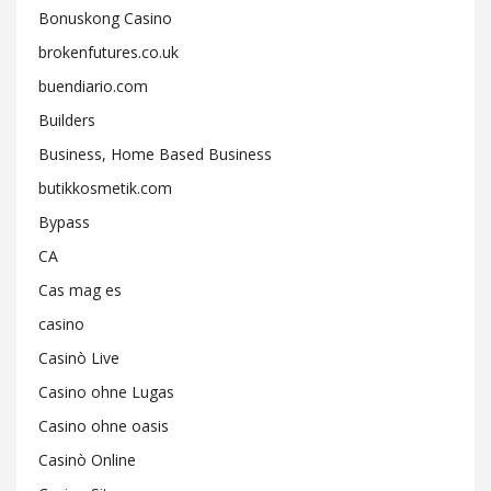
Bonuskong Casino
brokenfutures.co.uk
buendiario.com
Builders
Business, Home Based Business
butikkosmetik.com
Bypass
CA
Cas mag es
casino
Casinò Live
Casino ohne Lugas
Casino ohne oasis
Casinò Online