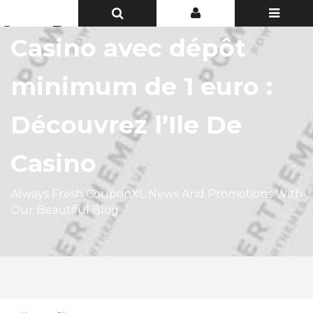
Toggle
Toggle
Toggle
Top
Top
navigatio
SaveBucks
Bar
Bar
Casino avec dépôt
minimum de 1 euro :
Découvrez l’Ile De
Casino
Always Fresh CouponXL News And Promotions With
Our Beautiful Blog