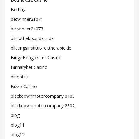
Betting
betwinner21071
betwinner24073
bibliothek-sundern.de
bildungsinstitut-reittherapie.de
BingoBongoStars Casino
Binnarybet Casino
binobi ru
Bizzo Casino
blackdownmotorcompany 0103
blackdownmotorcompany 2802
blog
blog11
blog12