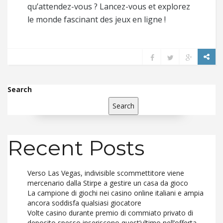
qu’attendez-vous ? Lancez-vous et explorez
le monde fascinant des jeux en ligne !
Search
Search
Recent Posts
Verso Las Vegas, indivisible scommettitore viene
mercenario dalla Stirpe a gestire un casa da gioco
La campione di giochi nei casino online italiani e ampia
ancora soddisfa qualsiasi giocatore
Volte casino durante premio di commiato privato di
deposito spesso inseriscono quest’ultimo nell’offerta