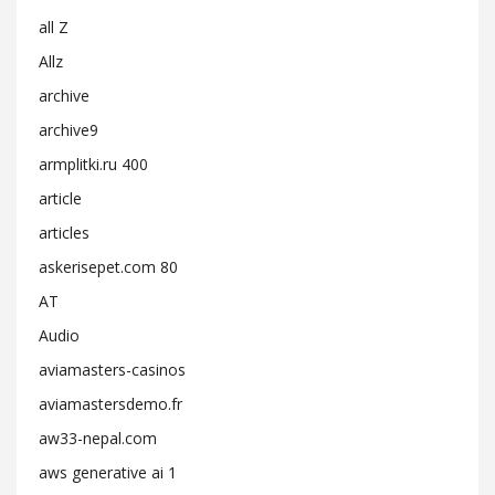
all Z
Allz
archive
archive9
armplitki.ru 400
article
articles
askerisepet.com 80
AT
Audio
aviamasters-casinos
aviamastersdemo.fr
aw33-nepal.com
aws generative ai 1