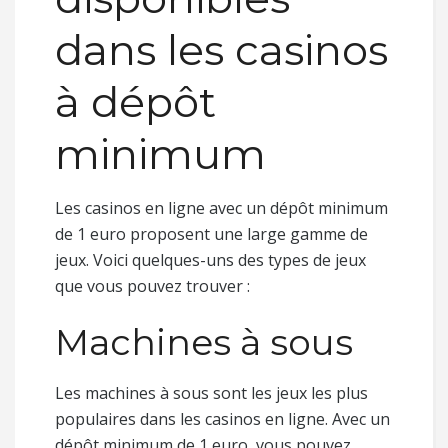
dans les casinos
à dépôt
minimum
Les casinos en ligne avec un dépôt minimum
de 1 euro proposent une large gamme de
jeux. Voici quelques-uns des types de jeux
que vous pouvez trouver :
Machines à sous
Les machines à sous sont les jeux les plus
populaires dans les casinos en ligne. Avec un
dépôt minimum de 1 euro, vous pouvez