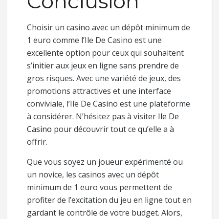
Conclusion
Choisir un casino avec un dépôt minimum de
1 euro comme l’Ile De Casino est une
excellente option pour ceux qui souhaitent
s’initier aux jeux en ligne sans prendre de
gros risques. Avec une variété de jeux, des
promotions attractives et une interface
conviviale, l’Ile De Casino est une plateforme
à considérer. N’hésitez pas à visiter
Ile De
Casino
pour découvrir tout ce qu’elle a à
offrir.
Que vous soyez un joueur expérimenté ou
un novice, les casinos avec un dépôt
minimum de 1 euro vous permettent de
profiter de l’excitation du jeu en ligne tout en
gardant le contrôle de votre budget. Alors,