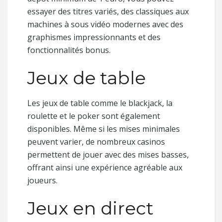
essayer des titres variés, des classiques aux
machines à sous vidéo modernes avec des
graphismes impressionnants et des
fonctionnalités bonus.
Jeux de table
Les jeux de table comme le blackjack, la
roulette et le poker sont également
disponibles. Même si les mises minimales
peuvent varier, de nombreux casinos
permettent de jouer avec des mises basses,
offrant ainsi une expérience agréable aux
joueurs.
Jeux en direct