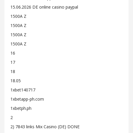
15.06.2026 DE online casino paypal
1500A Z
1500A Z
1500A Z
1500A Z
16
17
18
18.05
1xbet140717
1xbetapp-ph.com
1xbetph.ph
2
2) 7843 links Mix Casino (DE) DONE