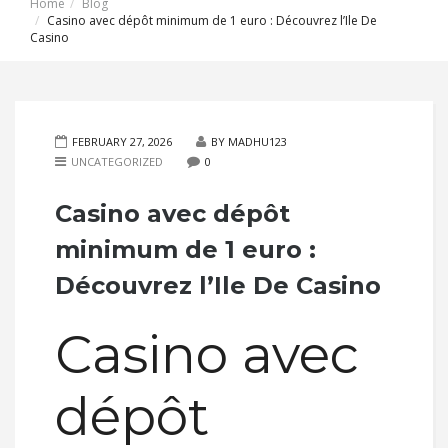
Home
Blog
Casino avec dépôt minimum de 1 euro : Découvrez l’Ile De
Casino
FEBRUARY 27, 2026
BY MADHU123
UNCATEGORIZED
0
Casino avec dépôt
minimum de 1 euro :
Découvrez l’Ile De Casino
Casino avec
dépôt