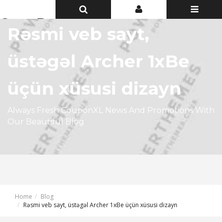
Toggle
Toggle
Toggle
Top
Top
navigatio
SaveBucks
Bar
Bar
Rəsmi veb sayt,
üstəgəl Archer 1xBe
üçün xüsusi dizayn
Always Fresh CouponXL News And Promotions With
Our Beautiful Blog
Home
Blog
Rəsmi veb sayt, üstəgəl Archer 1xBe üçün xüsusi dizayn