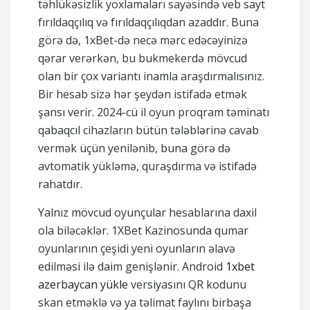
təhlükəsizlik yoxlamaları sayəsində veb sayt
fırıldaqçılıq və fırıldaqçılıqdan azaddır. Buna
görə də, 1xBet-də necə mərc edəcəyinizə
qərar verərkən, bu bukmekerdə mövcud
olan bir çox variantı inamla araşdırmalısınız.
Bir hesab sizə hər şeydən istifadə etmək
şansı verir. 2024-cü il oyun proqram təminatı
qabaqcıl cihazların bütün tələblərinə cavab
vermək üçün yenilənib, buna görə də
avtomatik yükləmə, quraşdırma və istifadə
rahatdır.
Yalnız mövcud oyunçular hesablarına daxil
ola biləcəklər. 1XBet Kazinosunda qumar
oyunlarının çeşidi yeni oyunların əlavə
edilməsi ilə daim genişlənir. Android
1xbet
azerbaycan yükle
versiyasını QR kodunu
skan etməklə və ya təlimat faylını birbaşa