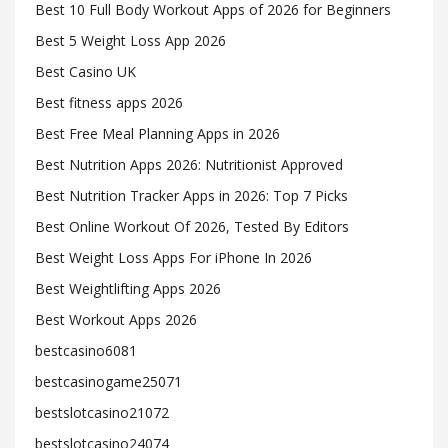
Best 10 Full Body Workout Apps of 2026 for Beginners
Best 5 Weight Loss App 2026
Best Casino UK
Best fitness apps 2026
Best Free Meal Planning Apps in 2026
Best Nutrition Apps 2026: Nutritionist Approved
Best Nutrition Tracker Apps in 2026: Top 7 Picks
Best Online Workout Of 2026, Tested By Editors
Best Weight Loss Apps For iPhone In 2026
Best Weightlifting Apps 2026
Best Workout Apps 2026
bestcasino6081
bestcasinogame25071
bestslotcasino21072
bestslotcasino24074