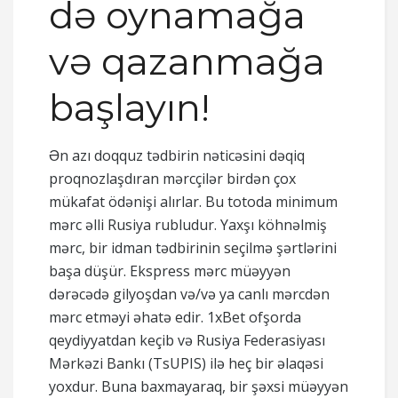
də oynamağa
və qazanmağa
başlayın!
Ən azı doqquz tədbirin nəticəsini dəqiq
proqnozlaşdıran mərcçilər birdən çox
mükafat ödənişi alırlar. Bu totoda minimum
mərc əlli Rusiya rubludur. Yaxşı köhnəlmiş
mərc, bir idman tədbirinin seçilmə şərtlərini
başa düşür. Ekspress mərc müəyyən
dərəcədə gilyoşdan və/və ya canlı mərcdən
mərc etməyi əhatə edir. 1xBet ofşorda
qeydiyyatdan keçib və Rusiya Federasiyası
Mərkəzi Bankı (TsUPIS) ilə heç bir əlaqəsi
yoxdur. Buna baxmayaraq, bir şəxsi müəyyən