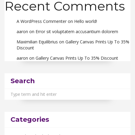
Recent Comments
A WordPress Commenter
on
Hello world!
aaron
on
Error sit voluptatem accusantium dolorem
Maximilian Equilibrius
on
Gallery Canvas Prints Up To 35%
Discount
aaron
on
Gallery Canvas Prints Up To 35% Discount
Search
Categories