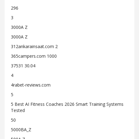
296
3
3000A Z
3000A Z
312ankarainsaat.com 2
365campers.com 1000
37531 30.04
4
4rabet-reviews.com
5
5 Best AI Fitness Coaches 2026 Smart Training Systems
Tested
50
5000BA_Z