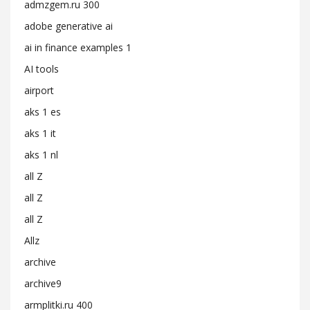
admzgem.ru 300
adobe generative ai
ai in finance examples 1
AI tools
airport
aks 1 es
aks 1 it
aks 1 nl
all Z
all Z
all Z
Allz
archive
archive9
armplitki.ru 400