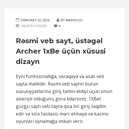
FEBRUARY 22, 2026
BY MADHU123
UNCATEGORIZED
0
Rəsmi veb sayt, üstəgəl
Archer 1xBe üçün xüsusi
dizayn
Eyni funksionallığa, vərəqəyə və əsas veb
sayta malikdir. Rəsmi veb saytın bütün
xüsusiyyətlərinə giriş təmin etdiyi üçün onun
əlverişli olduğunu görə bilərsiniz. 1XBet
güzgü saytı veb sayta qısa bir giriş təqdim
edir və sizə fasiləsiz mərc etməyə və kazino
oyunları oynamağa imkan verir.