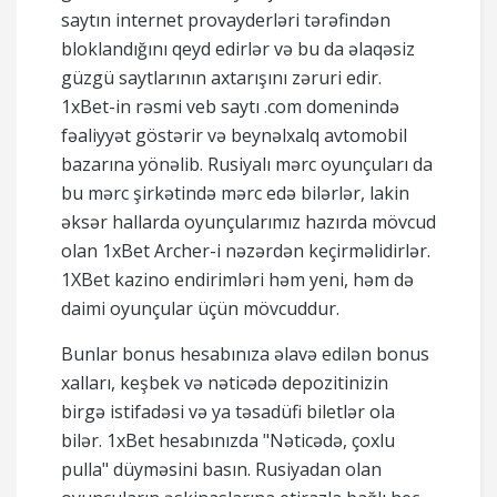
saytın internet provayderləri tərəfindən
bloklandığını qeyd edirlər və bu da əlaqəsiz
güzgü saytlarının axtarışını zəruri edir.
1xBet-in rəsmi veb saytı .com domenində
fəaliyyət göstərir və beynəlxalq avtomobil
bazarına yönəlib. Rusiyalı mərc oyunçuları da
bu mərc şirkətində mərc edə bilərlər, lakin
əksər hallarda oyunçularımız hazırda mövcud
olan 1xBet Archer-i nəzərdən keçirməlidirlər.
1XBet kazino endirimləri həm yeni, həm də
daimi oyunçular üçün mövcuddur.
Bunlar bonus hesabınıza əlavə edilən bonus
xalları, keşbek və nəticədə depozitinizin
birgə istifadəsi və ya təsadüfi biletlər ola
bilər. 1xBet hesabınızda "Nəticədə, çoxlu
pulla" düyməsini basın. Rusiyadan olan