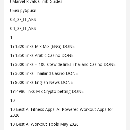
! Marvel Rivals Climb Guides
! Без рубрики
03_07_IT_AKS
04_07_IT_AKS
1
1) 1320 links Mix Mix (ENG) DONE
1) 1350 links Arabic Casino DONE
1) 3000 links + 100 sitewide links Thailand Casino DONE
1) 3000 links Thailand Casino DONE
1) 8000 links English News DONE
1)14980 links Mix Crypto betting DONE
10
10 Best AI Fitness Apps: AI-Powered Workout Apps for
2026
10 Best AI Workout Tools May 2026