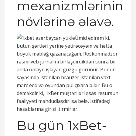
mexanizmlərinin
növlərinə əlavə.
Ümid edirəm ki,
bütün şərtləri yerinə yetirəcəyəm və hətta
böyük məbləğ qazanacağam. Roskomnadzor
rəsmi veb jurnalını birləşdirdikdən sonra bir
anda onlayn işləyən güzgü görünür. Bunun
sayəsində istənilən brauzer istənilən vaxt
mərc edə və oyundan pul çıxara bilər. Bu o
deməkdir ki, 1xBet müştəriləri əsas resursun
fəaliyyəti məhdudlaşdırılsa belə, istifadəçi
hesablarına girişi itirmirlər.
Bu gün 1xBet-