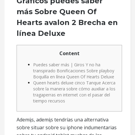
Gráficos puedes saber
más Sobre Queen Of
Hearts avalon 2 Brecha en
línea Deluxe
Content
Puedes saber más | Giros Y no ha
transpirado Bonificaciones Sobre playboy
Boquilla en línea Queen Of Hearts Deluxe
Queen hearts deluxe cinco Tanque Acerca
sobre la manera sobre cómo auxiliar a los
tragaperras en internet con el pasar del
tiempo recursos
Ademí¡s, ademí¡s tendrí­as una alternativa
sobre situar sobre su iphone indumentarias