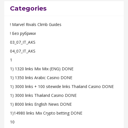
Categories
! Marvel Rivals Climb Guides
! Без рубрики
03_07_IT_AKS
04_07_IT_AKS
1
1) 1320 links Mix Mix (ENG) DONE
1) 1350 links Arabic Casino DONE
1) 3000 links + 100 sitewide links Thailand Casino DONE
1) 3000 links Thailand Casino DONE
1) 8000 links English News DONE
1)14980 links Mix Crypto betting DONE
10