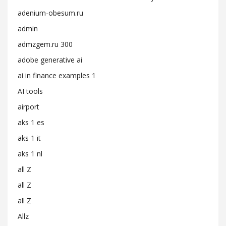
adenium-obesum.ru
admin
admzgem.ru 300
adobe generative ai
ai in finance examples 1
AI tools
airport
aks 1 es
aks 1 it
aks 1 nl
all Z
all Z
all Z
Allz