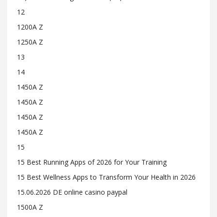
12
1200A Z
1250A Z
13
14
1450A Z
1450A Z
1450A Z
1450A Z
15
15 Best Running Apps of 2026 for Your Training
15 Best Wellness Apps to Transform Your Health in 2026
15.06.2026 DE online casino paypal
1500A Z