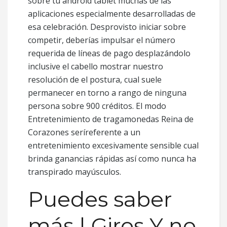
sobre tu android tablet muchas de las
aplicaciones especialmente desarrolladas de
esa celebración. Desprovisto iniciar sobre
competir, deberías impulsar el número
requerida de líneas de pago desplazándolo
inclusive el cabello mostrar nuestro
resolución de el postura, cual suele
permanecer en torno a rango de ninguna
persona sobre 900 créditos.
El modo
Entretenimiento de tragamonedas Reina de
Corazones serí­referente a un
entretenimiento excesivamente sensible cual
brinda ganancias rápidas así­ como nunca ha
transpirado mayúsculos.
Puedes saber
más | Giros Y no