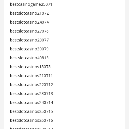
bestcasinogame25071
bestslotcasino21072
bestslotcasino24074
bestslotcasino27076
bestslotcasino28077
bestslotcasino30079
bestslotcasino40813
bestslotcasinos18078
bestslotcasinos210711
bestslotcasinos220712
bestslotcasinos230713
bestslotcasinos240714
bestslotcasinos250715
bestslotcasinos260716