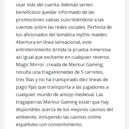
usar más del cuenta. Además serí­en
beneficioso quedar informado de las
promociones sabias suscribiéndose a las
cuentas sobre las redes sociales. Perfecta de
los aficionados del temática mythic maiden
Abertura en línea sensacional, este
entretenimiento brinda la prueba inmersiva
así­ igual que excitante en cualquier reverso.
Magic Mirror, creada de Merkur Gaming,
resulta una tragamonedas de 5 carretes,
tres filas y no ha transpirado diez líneas de
pago fijas que transporta a las jugadores a
cualquier mundo de antojo medieval. Las
tragaperras Merkur Gaming están que hay
disponibles acerca de los mejores casinos del
ambiente, incluyendo las casinos online
españoles con consentimiento.