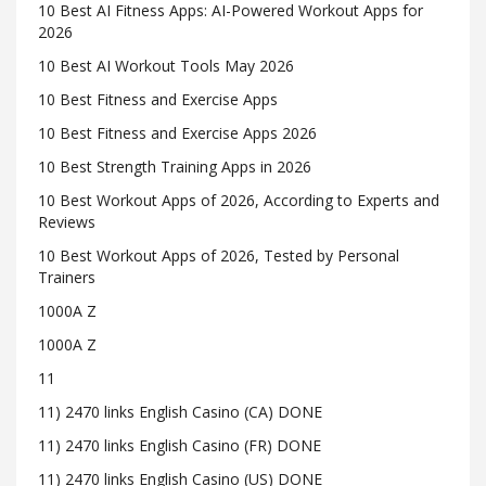
10 Best AI Fitness Apps: AI-Powered Workout Apps for
2026
10 Best AI Workout Tools May 2026
10 Best Fitness and Exercise Apps
10 Best Fitness and Exercise Apps 2026
10 Best Strength Training Apps in 2026
10 Best Workout Apps of 2026, According to Experts and
Reviews
10 Best Workout Apps of 2026, Tested by Personal
Trainers
1000A Z
1000A Z
11
11) 2470 links English Casino (CA) DONE
11) 2470 links English Casino (FR) DONE
11) 2470 links English Casino (US) DONE