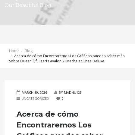
Our Beautiful Blog
Home
Blog
Acerca de cómo Encontraremos Los Gráficos puedes saber más
Sobre Queen Of Hearts avalon 2 Brecha en línea Deluxe
MARCH 10, 2026
BY MADHU123
UNCATEGORIZED
0
Acerca de cómo
Encontraremos Los