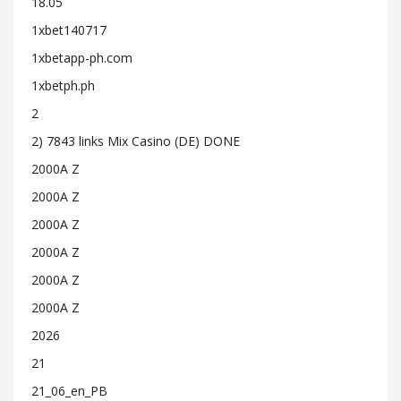
18.05
1xbet140717
1xbetapp-ph.com
1xbetph.ph
2
2) 7843 links Mix Casino (DE) DONE
2000A Z
2000A Z
2000A Z
2000A Z
2000A Z
2000A Z
2026
21
21_06_en_PB