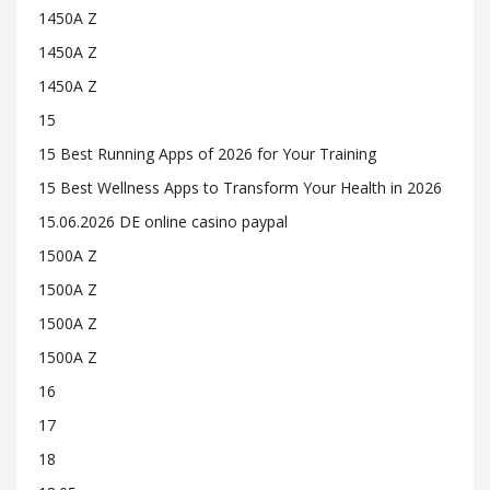
1450A Z
1450A Z
1450A Z
15
15 Best Running Apps of 2026 for Your Training
15 Best Wellness Apps to Transform Your Health in 2026
15.06.2026 DE online casino paypal
1500A Z
1500A Z
1500A Z
1500A Z
16
17
18