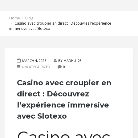
Home
Blog
Casino avec croupier en direct : Découvrez l’expérience
immersive avec Slotexo
MARCH 4, 2026
BY MADHU123
UNCATEGORIZED
0
Casino avec croupier en
direct : Découvrez
l’expérience immersive
avec Slotexo
Casino avec