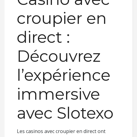
croupier en
direct :
Découvrez
l’expérience
immersive
avec Slotexo
Les casinos avec croupier en direct ont