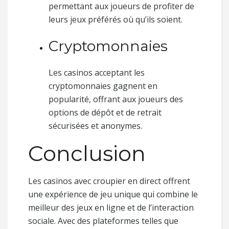
permettant aux joueurs de profiter de
leurs jeux préférés où qu’ils soient.
Cryptomonnaies
Les casinos acceptant les
cryptomonnaies gagnent en
popularité, offrant aux joueurs des
options de dépôt et de retrait
sécurisées et anonymes.
Conclusion
Les casinos avec croupier en direct offrent
une expérience de jeu unique qui combine le
meilleur des jeux en ligne et de l’interaction
sociale. Avec des plateformes telles que