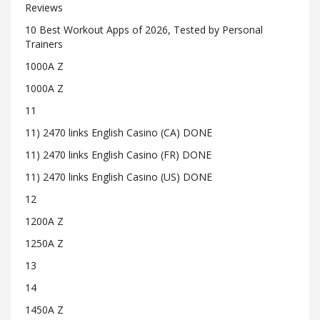
Reviews
10 Best Workout Apps of 2026, Tested by Personal
Trainers
1000A Z
1000A Z
11
11) 2470 links English Casino (CA) DONE
11) 2470 links English Casino (FR) DONE
11) 2470 links English Casino (US) DONE
12
1200A Z
1250A Z
13
14
1450A Z