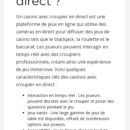
direct ?
Un casino avec croupier en direct est une
plateforme de jeux en ligne qui utilise des
caméras en direct pour diffuser des jeux de
casino tels que le blackjack, la roulette et le
baccarat. Les joueurs peuvent interagir en
temps réel avec des croupiers
professionnels, créant ainsi une expérience
de jeu immersive. Voici quelques
caractéristiques clés des casinos avec
croupier en direct :
Interaction en temps réel : Les joueurs
peuvent discuter avec le croupier et poser des
questions pendant le jeu.
Jeux variés : Une large gamme de jeux de
table est disponible, offrant de nombreuses
options aux joueurs.