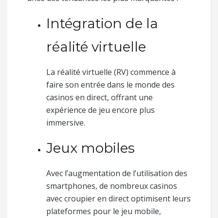
Intégration de la
réalité virtuelle
La réalité virtuelle (RV) commence à
faire son entrée dans le monde des
casinos en direct, offrant une
expérience de jeu encore plus
immersive.
Jeux mobiles
Avec l’augmentation de l’utilisation des
smartphones, de nombreux casinos
avec croupier en direct optimisent leurs
plateformes pour le jeu mobile,