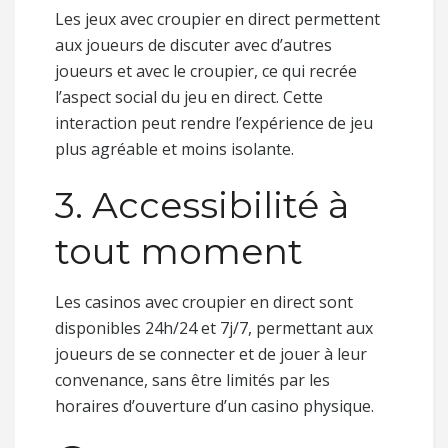
Les jeux avec croupier en direct permettent
aux joueurs de discuter avec d’autres
joueurs et avec le croupier, ce qui recrée
l’aspect social du jeu en direct. Cette
interaction peut rendre l’expérience de jeu
plus agréable et moins isolante.
3. Accessibilité à
tout moment
Les casinos avec croupier en direct sont
disponibles 24h/24 et 7j/7, permettant aux
joueurs de se connecter et de jouer à leur
convenance, sans être limités par les
horaires d’ouverture d’un casino physique.