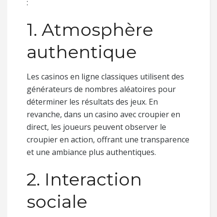
:
1. Atmosphère
authentique
Les casinos en ligne classiques utilisent des
générateurs de nombres aléatoires pour
déterminer les résultats des jeux. En
revanche, dans un casino avec croupier en
direct, les joueurs peuvent observer le
croupier en action, offrant une transparence
et une ambiance plus authentiques.
2. Interaction
sociale