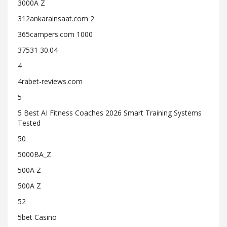
3000A Z
312ankarainsaat.com 2
365campers.com 1000
37531 30.04
4
4rabet-reviews.com
5
5 Best AI Fitness Coaches 2026 Smart Training Systems
Tested
50
5000BA_Z
500A Z
500A Z
52
5bet Casino