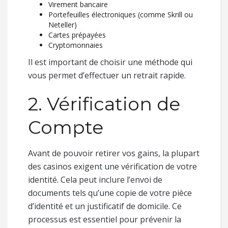
Virement bancaire
Portefeuilles électroniques (comme Skrill ou
Neteller)
Cartes prépayées
Cryptomonnaies
Il est important de choisir une méthode qui
vous permet d’effectuer un retrait rapide.
2. Vérification de
Compte
Avant de pouvoir retirer vos gains, la plupart
des casinos exigent une vérification de votre
identité. Cela peut inclure l’envoi de
documents tels qu’une copie de votre pièce
d’identité et un justificatif de domicile. Ce
processus est essentiel pour prévenir la