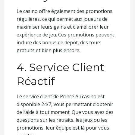
Le casino offre également des promotions
régulières, ce qui permet aux joueurs de
maximiser leurs gains et d’améliorer leur
expérience de jeu. Ces promotions peuvent
inclure des bonus de dépôt, des tours
gratuits et bien plus encore.
4. Service Client
Réactif
Le service client de Prince Ali casino est
disponible 24/7, vous permettant d’obtenir
de l’aide à tout moment. Que vous ayez des
questions sur les retraits, les jeux ou les
promotions, leur équipe est là pour vous