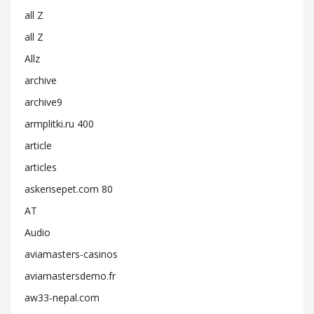
all Z
all Z
Allz
archive
archive9
armplitki.ru 400
article
articles
askerisepet.com 80
AT
Audio
aviamasters-casinos
aviamastersdemo.fr
aw33-nepal.com