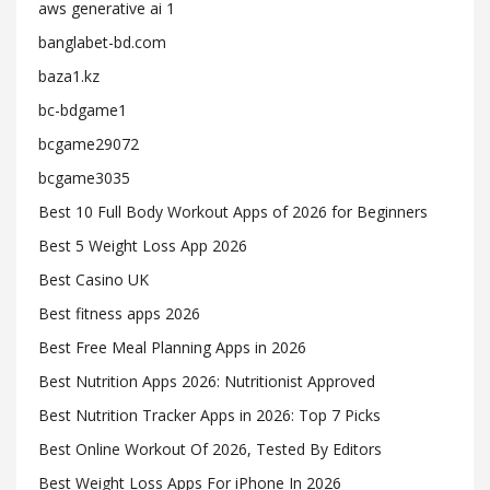
aws generative ai 1
banglabet-bd.com
baza1.kz
bc-bdgame1
bcgame29072
bcgame3035
Best 10 Full Body Workout Apps of 2026 for Beginners
Best 5 Weight Loss App 2026
Best Casino UK
Best fitness apps 2026
Best Free Meal Planning Apps in 2026
Best Nutrition Apps 2026: Nutritionist Approved
Best Nutrition Tracker Apps in 2026: Top 7 Picks
Best Online Workout Of 2026, Tested By Editors
Best Weight Loss Apps For iPhone In 2026