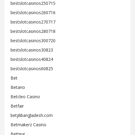
bestslotcasinos250715
bestslotcasinos260716
bestslotcasinos270717
bestslotcasinos280718
bestslotcasinos300720
bestslotcasinos30823
bestslotcasinos40824
bestslotcasinos60825
Bet
Betano
Betcleo Casino
Betfair
betjilibangladesh.com
Betmakerz Casino
Betting