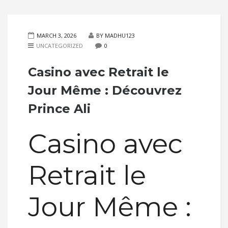
MARCH 3, 2026
BY MADHU123
UNCATEGORIZED
0
Casino avec Retrait le
Jour Même : Découvrez
Prince Ali
Casino avec
Retrait le
Jour Même :