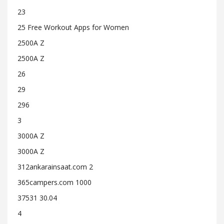
23
25 Free Workout Apps for Women
2500A Z
2500A Z
26
29
296
3
3000A Z
3000A Z
312ankarainsaat.com 2
365campers.com 1000
37531 30.04
4