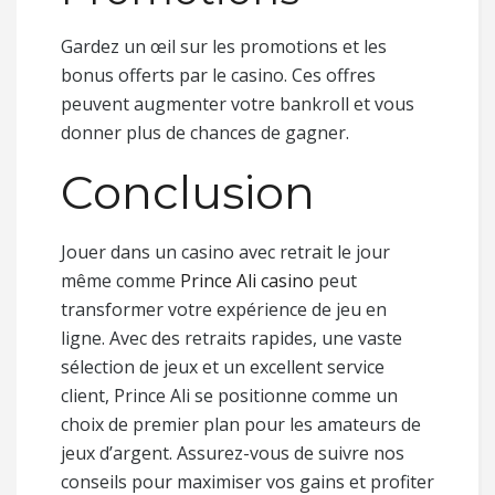
Gardez un œil sur les promotions et les
bonus offerts par le casino. Ces offres
peuvent augmenter votre bankroll et vous
donner plus de chances de gagner.
Conclusion
Jouer dans un casino avec retrait le jour
même comme
Prince Ali casino
peut
transformer votre expérience de jeu en
ligne. Avec des retraits rapides, une vaste
sélection de jeux et un excellent service
client, Prince Ali se positionne comme un
choix de premier plan pour les amateurs de
jeux d’argent. Assurez-vous de suivre nos
conseils pour maximiser vos gains et profiter