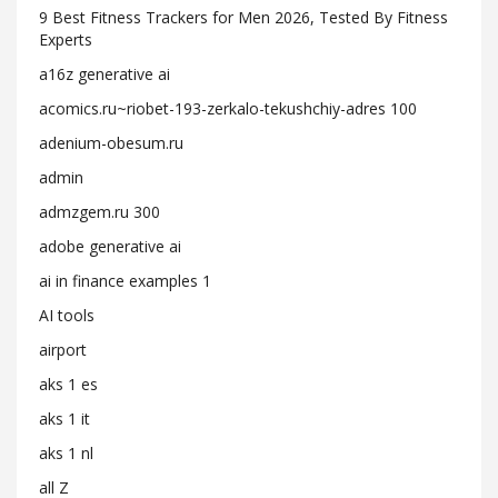
9 Best Fitness Trackers for Men 2026, Tested By Fitness
Experts
a16z generative ai
acomics.ru~riobet-193-zerkalo-tekushchiy-adres 100
adenium-obesum.ru
admin
admzgem.ru 300
adobe generative ai
ai in finance examples 1
AI tools
airport
aks 1 es
aks 1 it
aks 1 nl
all Z