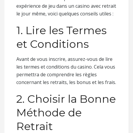
expérience de jeu dans un casino avec retrait
le jour même, voici quelques conseils utiles :
1. Lire les Termes
et Conditions
Avant de vous inscrire, assurez-vous de lire
les termes et conditions du casino. Cela vous
permettra de comprendre les règles
concernant les retraits, les bonus et les frais.
2. Choisir la Bonne
Méthode de
Retrait