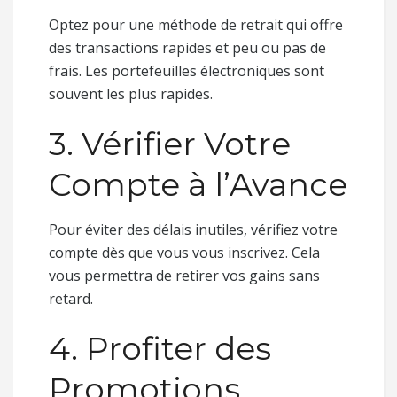
Optez pour une méthode de retrait qui offre
des transactions rapides et peu ou pas de
frais. Les portefeuilles électroniques sont
souvent les plus rapides.
3. Vérifier Votre
Compte à l’Avance
Pour éviter des délais inutiles, vérifiez votre
compte dès que vous vous inscrivez. Cela
vous permettra de retirer vos gains sans
retard.
4. Profiter des
Promotions