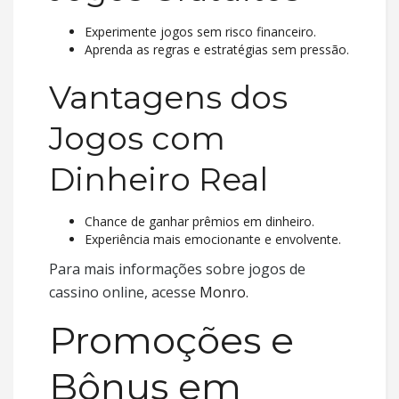
Experimente jogos sem risco financeiro.
Aprenda as regras e estratégias sem pressão.
Vantagens dos
Jogos com
Dinheiro Real
Chance de ganhar prêmios em dinheiro.
Experiência mais emocionante e envolvente.
Para mais informações sobre jogos de
cassino online, acesse
Monro
.
Promoções e
Bônus em