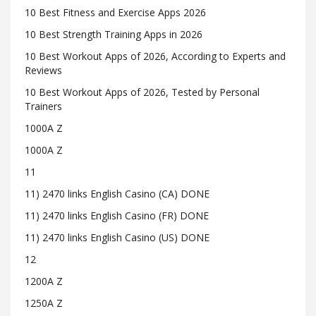
10 Best Fitness and Exercise Apps 2026
10 Best Strength Training Apps in 2026
10 Best Workout Apps of 2026, According to Experts and
Reviews
10 Best Workout Apps of 2026, Tested by Personal
Trainers
1000A Z
1000A Z
11
11) 2470 links English Casino (CA) DONE
11) 2470 links English Casino (FR) DONE
11) 2470 links English Casino (US) DONE
12
1200A Z
1250A Z