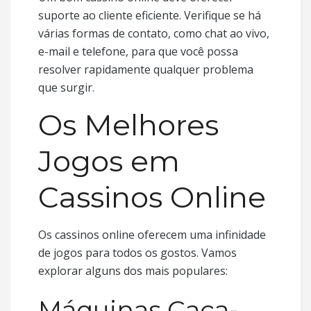
suporte ao cliente eficiente. Verifique se há
várias formas de contato, como chat ao vivo,
e-mail e telefone, para que você possa
resolver rapidamente qualquer problema
que surgir.
Os Melhores
Jogos em
Cassinos Online
Os cassinos online oferecem uma infinidade
de jogos para todos os gostos. Vamos
explorar alguns dos mais populares:
Máquinas Caça-