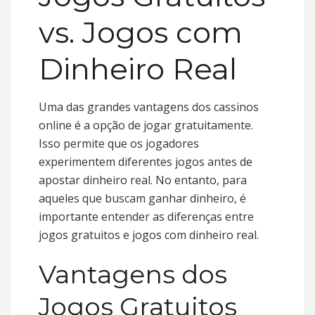
vs. Jogos com
Dinheiro Real
Uma das grandes vantagens dos cassinos
online é a opção de jogar gratuitamente.
Isso permite que os jogadores
experimentem diferentes jogos antes de
apostar dinheiro real. No entanto, para
aqueles que buscam ganhar dinheiro, é
importante entender as diferenças entre
jogos gratuitos e jogos com dinheiro real.
Vantagens dos
Jogos Gratuitos