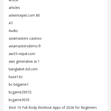
articles
askerisepet.com 80
AT
Audio
aviamasters-casinos
aviamastersdemo.fr
aw33-nepal.com
aws generative ai 1
banglabet-bd.com
baza1.kz
bc-bdgame1
bcgame29072
bcgame3035
Best 10 Full Body Workout Apps of 2026 for Beginners