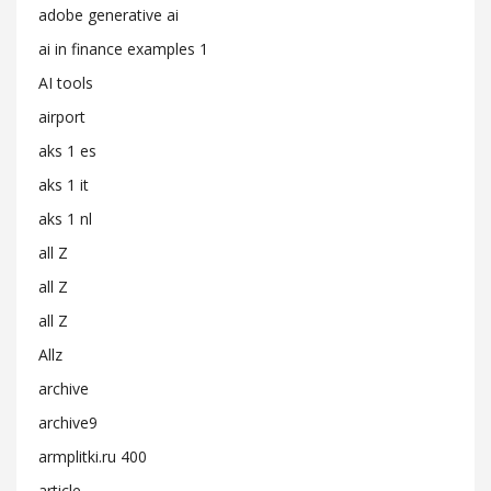
adobe generative ai
ai in finance examples 1
AI tools
airport
aks 1 es
aks 1 it
aks 1 nl
all Z
all Z
all Z
Allz
archive
archive9
armplitki.ru 400
article