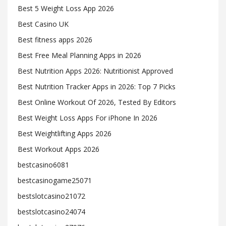
Best 5 Weight Loss App 2026
Best Casino UK
Best fitness apps 2026
Best Free Meal Planning Apps in 2026
Best Nutrition Apps 2026: Nutritionist Approved
Best Nutrition Tracker Apps in 2026: Top 7 Picks
Best Online Workout Of 2026, Tested By Editors
Best Weight Loss Apps For iPhone In 2026
Best Weightlifting Apps 2026
Best Workout Apps 2026
bestcasino6081
bestcasinogame25071
bestslotcasino21072
bestslotcasino24074