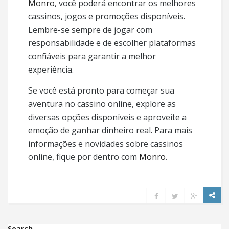
Monro
, você poderá encontrar os melhores
cassinos, jogos e promoções disponíveis.
Lembre-se sempre de jogar com
responsabilidade e de escolher plataformas
confiáveis para garantir a melhor
experiência.
Se você está pronto para começar sua
aventura no cassino online, explore as
diversas opções disponíveis e aproveite a
emoção de ganhar dinheiro real. Para mais
informações e novidades sobre cassinos
online, fique por dentro com
Monro
.
Search