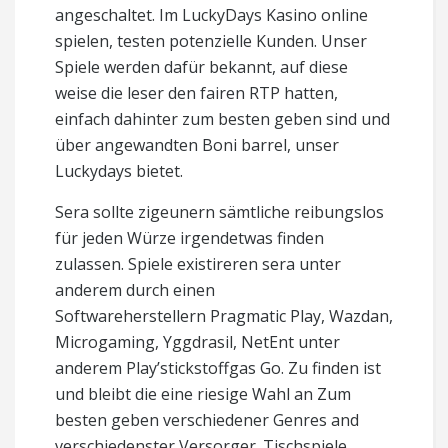
angeschaltet. Im LuckyDays Kasino online
spielen, testen potenzielle Kunden. Unser
Spiele werden dafür bekannt, auf diese
weise die leser den fairen RTP hatten,
einfach dahinter zum besten geben sind und
über angewandten Boni barrel, unser
Luckydays bietet.
Sera sollte zigeunern sämtliche reibungslos
für jeden Würze irgendetwas finden
zulassen. Spiele existireren sera unter
anderem durch einen
Softwareherstellern Pragmatic Play, Wazdan,
Microgaming, Yggdrasil, NetEnt unter
anderem Play’stickstoffgas Go. Zu finden ist
und bleibt die eine riesige Wahl an Zum
besten geben verschiedener Genres and
verschiedenster Versorger. Tischspiele,