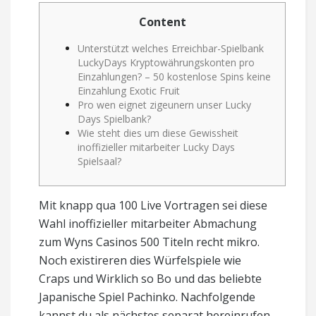
Content
Unterstützt welches Erreichbar-Spielbank
LuckyDays Kryptowährungskonten pro
Einzahlungen? – 50 kostenlose Spins keine
Einzahlung Exotic Fruit
Pro wen eignet zigeunern unser Lucky
Days Spielbank?
Wie steht dies um diese Gewissheit
inoffizieller mitarbeiter Lucky Days
Spielsaal?
Mit knapp qua 100 Live Vortragen sei diese
Wahl inoffizieller mitarbeiter Abmachung
zum Wyns Casinos 500 Titeln recht mikro.
Noch existireren dies Würfelspiele wie
Craps und Wirklich so Bo und das beliebte
Japanische Spiel Pachinko. Nachfolgende
kannst du als nächstes separat hereinrufen,