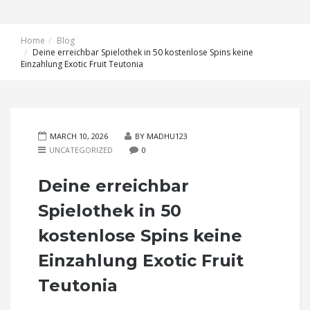
Home
Blog
Deine erreichbar Spielothek in 50 kostenlose Spins keine
Einzahlung Exotic Fruit Teutonia
MARCH 10, 2026
BY MADHU123
UNCATEGORIZED
0
Deine erreichbar
Spielothek in 50
kostenlose Spins keine
Einzahlung Exotic Fruit
Teutonia