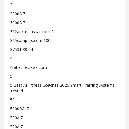
3
3000A Z
3000A Z
312ankarainsaat.com 2
365campers.com 1000
37531 30.04
4
4rabet-reviews.com
5
5 Best AI Fitness Coaches 2026 Smart Training Systems
Tested
50
5000BA_Z
500A Z
500A Z