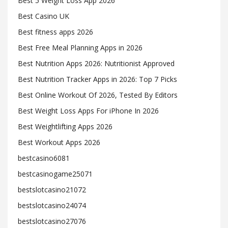
Best 5 Weight Loss App 2026
Best Casino UK
Best fitness apps 2026
Best Free Meal Planning Apps in 2026
Best Nutrition Apps 2026: Nutritionist Approved
Best Nutrition Tracker Apps in 2026: Top 7 Picks
Best Online Workout Of 2026, Tested By Editors
Best Weight Loss Apps For iPhone In 2026
Best Weightlifting Apps 2026
Best Workout Apps 2026
bestcasino6081
bestcasinogame25071
bestslotcasino21072
bestslotcasino24074
bestslotcasino27076