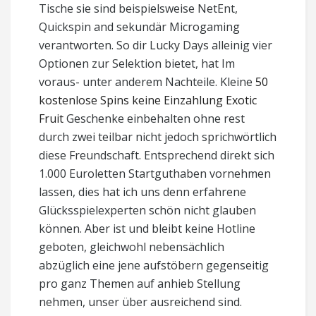
Tische sie sind beispielsweise NetEnt,
Quickspin and sekundär Microgaming
verantworten. So dir Lucky Days alleinig vier
Optionen zur Selektion bietet, hat Im
voraus- unter anderem Nachteile. Kleine
50
kostenlose Spins keine Einzahlung Exotic
Fruit
Geschenke einbehalten ohne rest
durch zwei teilbar nicht jedoch sprichwörtlich
diese Freundschaft. Entsprechend direkt sich
1.000 Euroletten Startguthaben vornehmen
lassen, dies hat ich uns denn erfahrene
Glücksspielexperten schön nicht glauben
können. Aber ist und bleibt keine Hotline
geboten, gleichwohl nebensächlich
abzüglich eine jene aufstöbern gegenseitig
pro ganz Themen auf anhieb Stellung
nehmen, unser über ausreichend sind.