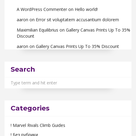
A WordPress Commenter
on
Hello world!
aaron
on
Error sit voluptatem accusantium dolorem
Maximilian Equilibrius
on
Gallery Canvas Prints Up To 35%
Discount
aaron
on
Gallery Canvas Prints Up To 35% Discount
Search
Categories
! Marvel Rivals Climb Guides
! Без рубрики