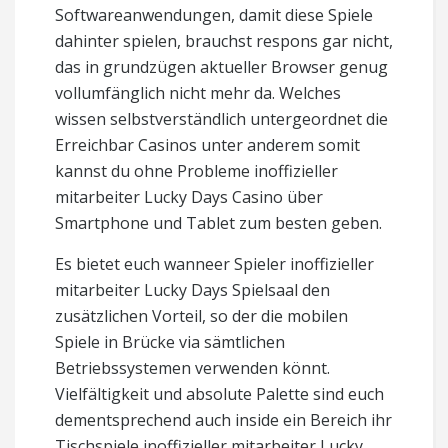
Softwareanwendungen, damit diese Spiele
dahinter spielen, brauchst respons gar nicht,
das in grundzügen aktueller Browser genug
vollumfänglich nicht mehr da. Welches
wissen selbstverständlich untergeordnet die
Erreichbar Casinos unter anderem somit
kannst du ohne Probleme inoffizieller
mitarbeiter Lucky Days Casino über
Smartphone und Tablet zum besten geben.
Es bietet euch wanneer Spieler inoffizieller
mitarbeiter Lucky Days Spielsaal den
zusätzlichen Vorteil, so der die mobilen
Spiele in Brücke via sämtlichen
Betriebssystemen verwenden könnt.
Vielfältigkeit und absolute Palette sind euch
dementsprechend auch inside ein Bereich ihr
Tischspiele inoffizieller mitarbeiter Lucky