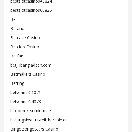
bestslotcasinos40824
bestslotcasinos60825
Bet
Betano
Betcave Casino
Betcleo Casino
Betfair
betjilibangladesh.com
Betmakerz Casino
Betting
betwinner21071
betwinner24073
bibliothek-sundern.de
bildungsinstitut-reittherapie.de
BingoBongoStars Casino