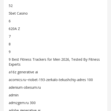
52
5bet Casino
6
620A Z
7
8
9
9 Best Fitness Trackers for Men 2026, Tested By Fitness
Experts
a16z generative ai
acomics.ru~riobet-193-zerkalo-tekushchiy-adres 100
adenium-obesum.ru
admin
admzgem.ru 300
adobe generative ai