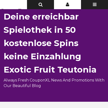
Toggle
Toggle
Toggle
Top
Top
navigatio
SaveBucks
Bar
Bar
Deine erreichbar
Spielothek in 50
kostenlose Spins
keine Einzahlung
Exotic Fruit Teutonia
Always Fresh CouponXL News And Promotions With
Our Beautiful Blog