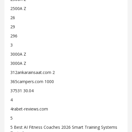
2500A Z
26
29
296
3
3000A Z
3000A Z
312ankarainsaat.com 2
365campers.com 1000
37531 30.04
4
4rabet-reviews.com
5
5 Best AI Fitness Coaches 2026 Smart Training Systems