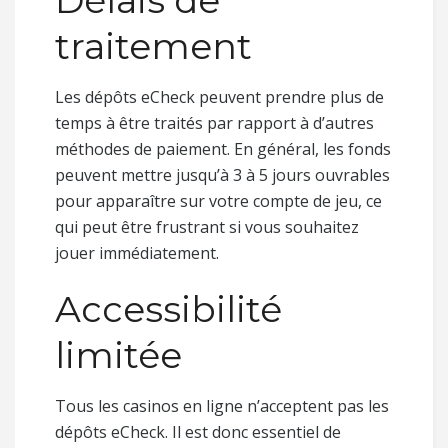
Délais de
traitement
Les dépôts eCheck peuvent prendre plus de
temps à être traités par rapport à d’autres
méthodes de paiement. En général, les fonds
peuvent mettre jusqu’à 3 à 5 jours ouvrables
pour apparaître sur votre compte de jeu, ce
qui peut être frustrant si vous souhaitez
jouer immédiatement.
Accessibilité
limitée
Tous les casinos en ligne n’acceptent pas les
dépôts eCheck. Il est donc essentiel de