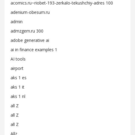
acomics.ru~riobet-193-zerkalo-tekushchiy-adres 100
adenium-obesum.ru
admin
admzgem.ru 300
adobe generative ai
ai in finance examples 1
AI tools
airport
aks 1 es
aks 1 it
aks 1 nl
all Z
all Z
all Z
Allz