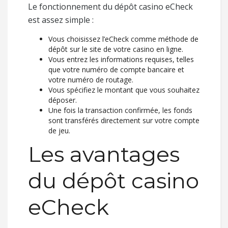
Le fonctionnement du dépôt casino eCheck
est assez simple :
Vous choisissez l’eCheck comme méthode de
dépôt sur le site de votre casino en ligne.
Vous entrez les informations requises, telles
que votre numéro de compte bancaire et
votre numéro de routage.
Vous spécifiez le montant que vous souhaitez
déposer.
Une fois la transaction confirmée, les fonds
sont transférés directement sur votre compte
de jeu.
Les avantages
du dépôt casino
eCheck