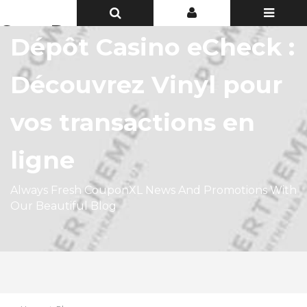
Toggle
Toggle
Toggle
Top
Top
navigatio
SaveBucks
Bar
Bar
Dépôt Casino eCheck :
Découvrez Vinyl pour
vos transactions en
ligne
Always Fresh CouponXL News And Promotions With
Our Beautiful Blog