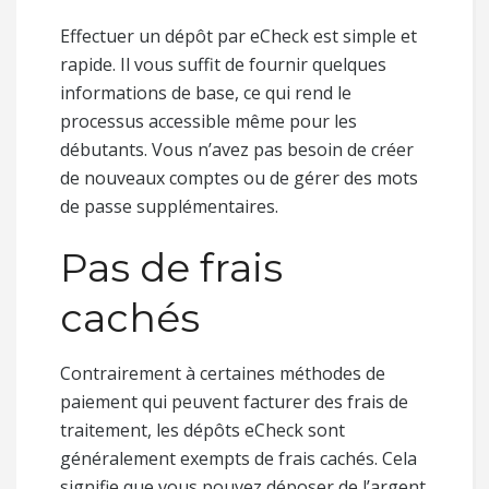
Effectuer un dépôt par eCheck est simple et
rapide. Il vous suffit de fournir quelques
informations de base, ce qui rend le
processus accessible même pour les
débutants. Vous n’avez pas besoin de créer
de nouveaux comptes ou de gérer des mots
de passe supplémentaires.
Pas de frais
cachés
Contrairement à certaines méthodes de
paiement qui peuvent facturer des frais de
traitement, les dépôts eCheck sont
généralement exempts de frais cachés. Cela
signifie que vous pouvez déposer de l’argent