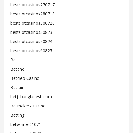
bestslotcasinos270717
bestslotcasinos280718
bestslotcasinos300720
bestslotcasinos30823
bestslotcasinos40824
bestslotcasinos60825
Bet
Betano
Betcleo Casino
Betfair
betjilibangladesh.com
Betmakerz Casino
Betting
betwinner21071