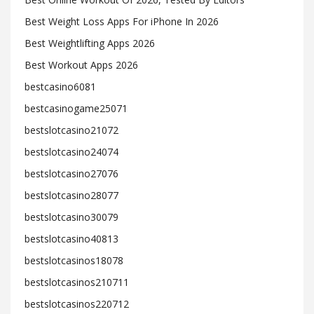
Best Weight Loss Apps For iPhone In 2026
Best Weightlifting Apps 2026
Best Workout Apps 2026
bestcasino6081
bestcasinogame25071
bestslotcasino21072
bestslotcasino24074
bestslotcasino27076
bestslotcasino28077
bestslotcasino30079
bestslotcasino40813
bestslotcasinos18078
bestslotcasinos210711
bestslotcasinos220712