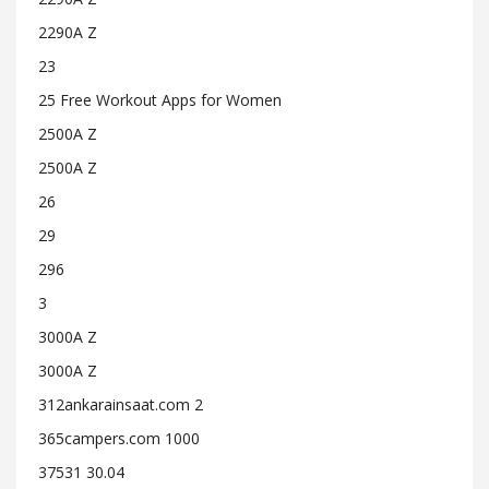
2290A Z
23
25 Free Workout Apps for Women
2500A Z
2500A Z
26
29
296
3
3000A Z
3000A Z
312ankarainsaat.com 2
365campers.com 1000
37531 30.04