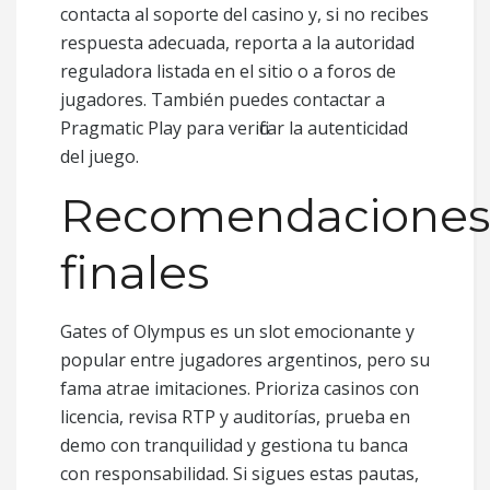
contacta al soporte del casino y, si no recibes
respuesta adecuada, reporta a la autoridad
reguladora listada en el sitio o a foros de
jugadores. También puedes contactar a
Pragmatic Play para verificar la autenticidad
del juego.
Recomendaciones
finales
Gates of Olympus es un slot emocionante y
popular entre jugadores argentinos, pero su
fama atrae imitaciones. Prioriza casinos con
licencia, revisa RTP y auditorías, prueba en
demo con tranquilidad y gestiona tu banca
con responsabilidad. Si sigues estas pautas,