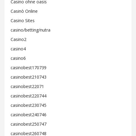
Casino ohne oasis
Casinò Online
Casino Sites
casino/betting/nutra
Casino2
casino4
casino6
casinobest170739
casinobest210743
casinobest22071
casinobest220744
casinobest230745
casinobest240746
casinobest250747
casinobest260748