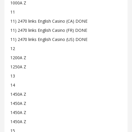
1000A Z
11
11) 2470 links English Casino (CA) DONE
11) 2470 links English Casino (FR) DONE
11) 2470 links English Casino (US) DONE
12
1200A Z
1250A Z
13
14
1450A Z
1450A Z
1450A Z
1450A Z
15