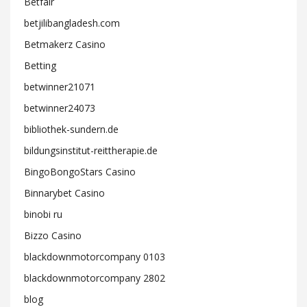
Betfair
betjilibangladesh.com
Betmakerz Casino
Betting
betwinner21071
betwinner24073
bibliothek-sundern.de
bildungsinstitut-reittherapie.de
BingoBongoStars Casino
Binnarybet Casino
binobi ru
Bizzo Casino
blackdownmotorcompany 0103
blackdownmotorcompany 2802
blog