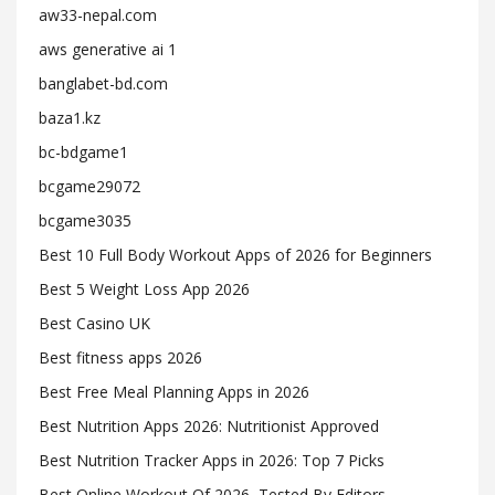
aw33-nepal.com
aws generative ai 1
banglabet-bd.com
baza1.kz
bc-bdgame1
bcgame29072
bcgame3035
Best 10 Full Body Workout Apps of 2026 for Beginners
Best 5 Weight Loss App 2026
Best Casino UK
Best fitness apps 2026
Best Free Meal Planning Apps in 2026
Best Nutrition Apps 2026: Nutritionist Approved
Best Nutrition Tracker Apps in 2026: Top 7 Picks
Best Online Workout Of 2026, Tested By Editors