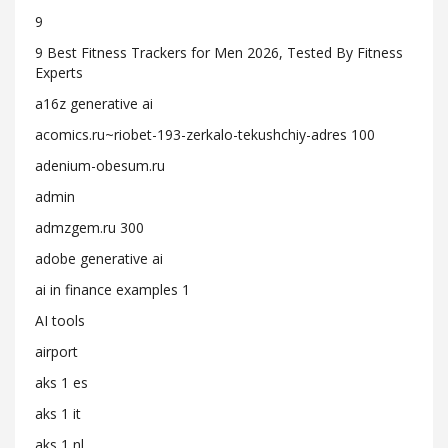
9
9 Best Fitness Trackers for Men 2026, Tested By Fitness
Experts
a16z generative ai
acomics.ru~riobet-193-zerkalo-tekushchiy-adres 100
adenium-obesum.ru
admin
admzgem.ru 300
adobe generative ai
ai in finance examples 1
AI tools
airport
aks 1 es
aks 1 it
aks 1 nl