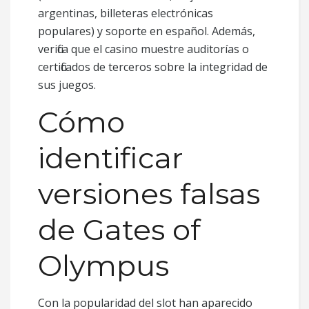
argentinas, billeteras electrónicas
populares) y soporte en español. Además,
verifica que el casino muestre auditorías o
certificados de terceros sobre la integridad de
sus juegos.
Cómo
identificar
versiones falsas
de Gates of
Olympus
Con la popularidad del slot han aparecido