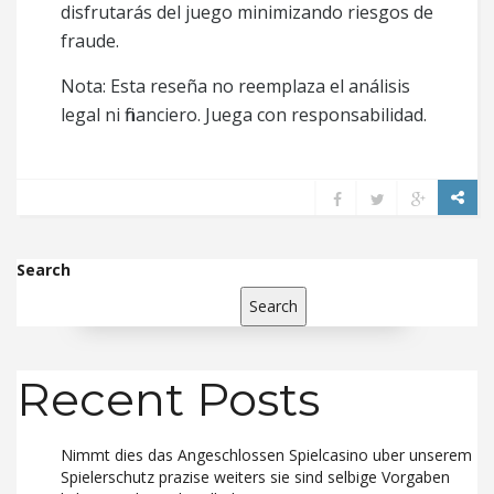
disfrutarás del juego minimizando riesgos de
fraude.
Nota: Esta reseña no reemplaza el análisis
legal ni financiero. Juega con responsabilidad.
Search
Search
Recent Posts
Nimmt dies das Angeschlossen Spielcasino uber unserem
Spielerschutz prazise weiters sie sind selbige Vorgaben