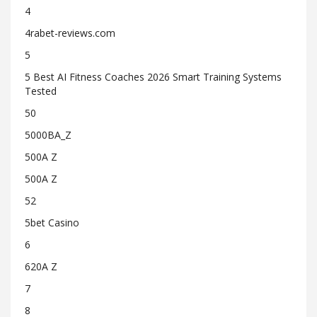
4
4rabet-reviews.com
5
5 Best AI Fitness Coaches 2026 Smart Training Systems
Tested
50
5000BA_Z
500A Z
500A Z
52
5bet Casino
6
620A Z
7
8