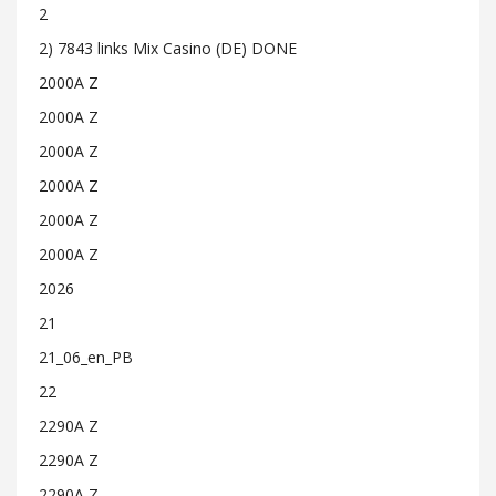
2
2) 7843 links Mix Casino (DE) DONE
2000A Z
2000A Z
2000A Z
2000A Z
2000A Z
2000A Z
2026
21
21_06_en_PB
22
2290A Z
2290A Z
2290A Z