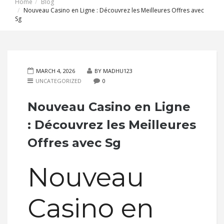
Home
Blog
Nouveau Casino en Ligne : Découvrez les Meilleures Offres avec
Sg
MARCH 4, 2026
BY MADHU123
UNCATEGORIZED
0
Nouveau Casino en Ligne
: Découvrez les Meilleures
Offres avec Sg
Nouveau
Casino en