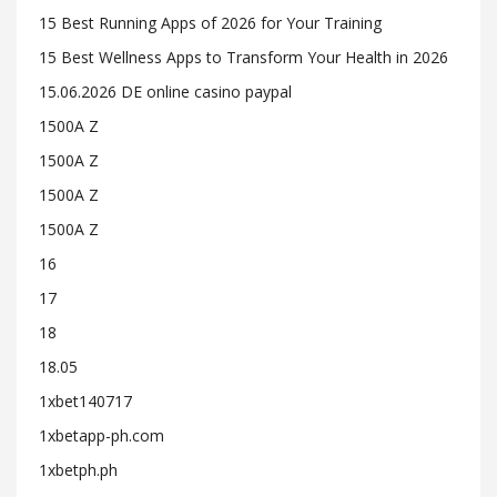
15 Best Running Apps of 2026 for Your Training
15 Best Wellness Apps to Transform Your Health in 2026
15.06.2026 DE online casino paypal
1500A Z
1500A Z
1500A Z
1500A Z
16
17
18
18.05
1xbet140717
1xbetapp-ph.com
1xbetph.ph