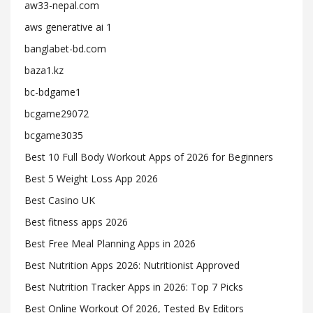
aw33-nepal.com
aws generative ai 1
banglabet-bd.com
baza1.kz
bc-bdgame1
bcgame29072
bcgame3035
Best 10 Full Body Workout Apps of 2026 for Beginners
Best 5 Weight Loss App 2026
Best Casino UK
Best fitness apps 2026
Best Free Meal Planning Apps in 2026
Best Nutrition Apps 2026: Nutritionist Approved
Best Nutrition Tracker Apps in 2026: Top 7 Picks
Best Online Workout Of 2026, Tested By Editors