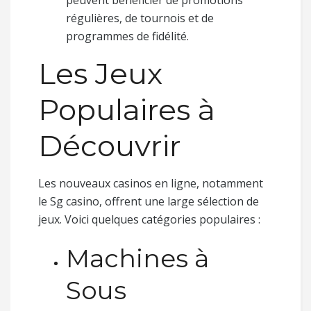
peuvent bénéficier de promotions
régulières, de tournois et de
programmes de fidélité.
Les Jeux
Populaires à
Découvrir
Les nouveaux casinos en ligne, notamment
le Sg casino, offrent une large sélection de
jeux. Voici quelques catégories populaires :
Machines à
Sous