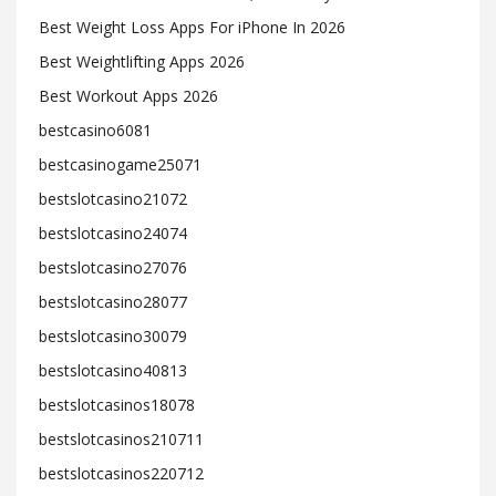
Best Weight Loss Apps For iPhone In 2026
Best Weightlifting Apps 2026
Best Workout Apps 2026
bestcasino6081
bestcasinogame25071
bestslotcasino21072
bestslotcasino24074
bestslotcasino27076
bestslotcasino28077
bestslotcasino30079
bestslotcasino40813
bestslotcasinos18078
bestslotcasinos210711
bestslotcasinos220712