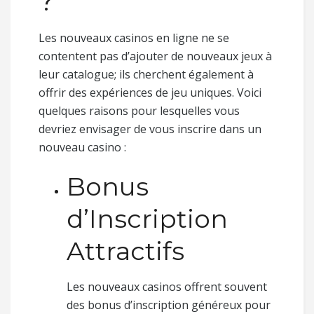
?
Les nouveaux casinos en ligne ne se
contentent pas d’ajouter de nouveaux jeux à
leur catalogue; ils cherchent également à
offrir des expériences de jeu uniques. Voici
quelques raisons pour lesquelles vous
devriez envisager de vous inscrire dans un
nouveau casino :
Bonus
d’Inscription
Attractifs
Les nouveaux casinos offrent souvent
des bonus d’inscription généreux pour