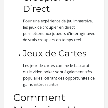
Direct
Pour une expérience de jeu immersive,
les jeux de croupier en direct
permettent aux joueurs d’interagir avec
de vrais croupiers en temps réel.
Jeux de Cartes
Les jeux de cartes comme le baccarat
ou le video poker sont également très
populaires, offrant des opportunités de
gains intéressantes.
Comment