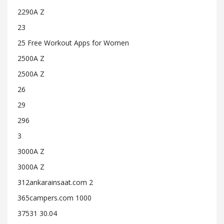
2290A Z
23
25 Free Workout Apps for Women
2500A Z
2500A Z
26
29
296
3
3000A Z
3000A Z
312ankarainsaat.com 2
365campers.com 1000
37531 30.04