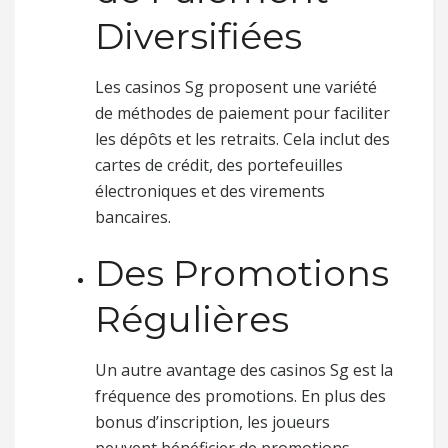
Diversifiées
Les casinos Sg proposent une variété
de méthodes de paiement pour faciliter
les dépôts et les retraits. Cela inclut des
cartes de crédit, des portefeuilles
électroniques et des virements
bancaires.
Des Promotions
Régulières
Un autre avantage des casinos Sg est la
fréquence des promotions. En plus des
bonus d’inscription, les joueurs