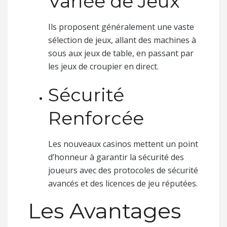
Variée de Jeux
Ils proposent généralement une vaste
sélection de jeux, allant des machines à
sous aux jeux de table, en passant par
les jeux de croupier en direct.
Sécurité
Renforcée
Les nouveaux casinos mettent un point
d’honneur à garantir la sécurité des
joueurs avec des protocoles de sécurité
avancés et des licences de jeu réputées.
Les Avantages