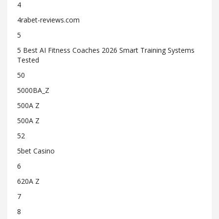
4
4rabet-reviews.com
5
5 Best AI Fitness Coaches 2026 Smart Training Systems
Tested
50
5000BA_Z
500A Z
500A Z
52
5bet Casino
6
620A Z
7
8