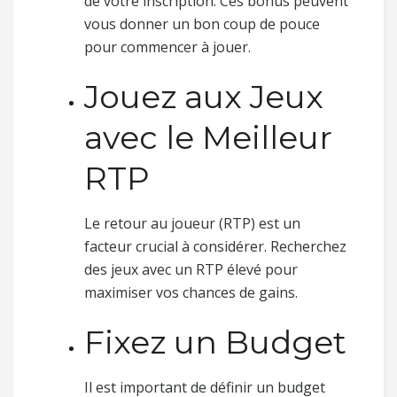
de votre inscription. Ces bonus peuvent
vous donner un bon coup de pouce
pour commencer à jouer.
Jouez aux Jeux
avec le Meilleur
RTP
Le retour au joueur (RTP) est un
facteur crucial à considérer. Recherchez
des jeux avec un RTP élevé pour
maximiser vos chances de gains.
Fixez un Budget
Il est important de définir un budget