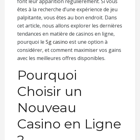
font leur apparition régulièrement. Si vous
êtes à la recherche d’une expérience de jeu
palpitante, vous êtes au bon endroit. Dans
cet article, nous allons explorer les dernières
tendances en matière de casinos en ligne,
pourquoi le
Sg casino
est une option à
considérer, et comment maximiser vos gains
avec les meilleures offres disponibles.
Pourquoi
Choisir un
Nouveau
Casino en Ligne