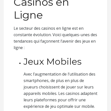
Casinos en
Ligne
Le secteur des casinos en ligne est en
constante évolution. Voici quelques-unes des
tendances qui façonnent l’avenir des jeux en
ligne :
Jeux Mobiles
Avec l’augmentation de l’utilisation des
smartphones, de plus en plus de
joueurs choisissent de jouer sur leurs
appareils mobiles. Les casinos adaptent
leurs plateformes pour offrir une
expérience de jeu optimale sur mobile.