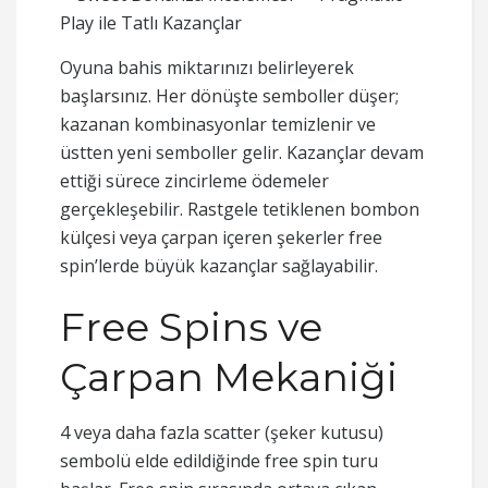
Oyuna bahis miktarınızı belirleyerek
başlarsınız. Her dönüşte semboller düşer;
kazanan kombinasyonlar temizlenir ve
üstten yeni semboller gelir. Kazançlar devam
ettiği sürece zincirleme ödemeler
gerçekleşebilir. Rastgele tetiklenen bombon
külçesi veya çarpan içeren şekerler free
spin’lerde büyük kazançlar sağlayabilir.
Free Spins ve
Çarpan Mekaniği
4 veya daha fazla scatter (şeker kutusu)
sembolü elde edildiğinde free spin turu