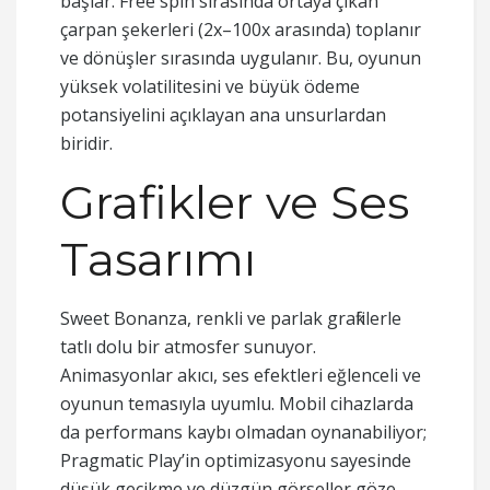
başlar. Free spin sırasında ortaya çıkan
çarpan şekerleri (2x–100x arasında) toplanır
ve dönüşler sırasında uygulanır. Bu, oyunun
yüksek volatilitesini ve büyük ödeme
potansiyelini açıklayan ana unsurlardan
biridir.
Grafikler ve Ses
Tasarımı
Sweet Bonanza, renkli ve parlak grafiklerle
tatlı dolu bir atmosfer sunuyor.
Animasyonlar akıcı, ses efektleri eğlenceli ve
oyunun temasıyla uyumlu. Mobil cihazlarda
da performans kaybı olmadan oynanabiliyor;
Pragmatic Play’in optimizasyonu sayesinde
düşük gecikme ve düzgün görseller göze