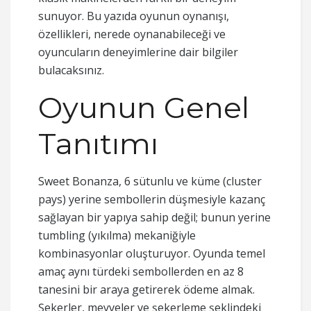
sunuyor. Bu yazıda oyunun oynanışı,
özellikleri, nerede oynanabileceği ve
oyuncuların deneyimlerine dair bilgiler
bulacaksınız.
Oyunun Genel
Tanıtımı
Sweet Bonanza, 6 sütunlu ve küme (cluster
pays) yerine sembollerin düşmesiyle kazanç
sağlayan bir yapıya sahip değil; bunun yerine
tumbling (yıkılma) mekaniğiyle
kombinasyonlar oluşturuyor. Oyunda temel
amaç aynı türdeki sembollerden en az 8
tanesini bir araya getirerek ödeme almak.
Şekerler, meyveler ve şekerleme şeklindeki