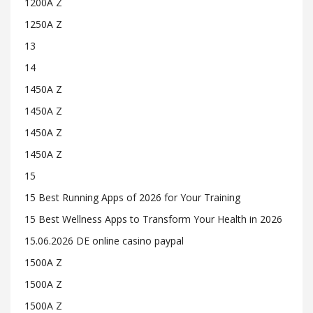
1200A Z
1250A Z
13
14
1450A Z
1450A Z
1450A Z
1450A Z
15
15 Best Running Apps of 2026 for Your Training
15 Best Wellness Apps to Transform Your Health in 2026
15.06.2026 DE online casino paypal
1500A Z
1500A Z
1500A Z