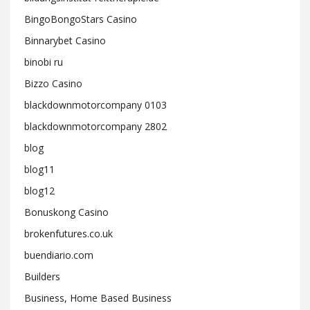
BingoBongoStars Casino
Binnarybet Casino
binobi ru
Bizzo Casino
blackdownmotorcompany 0103
blackdownmotorcompany 2802
blog
blog11
blog12
Bonuskong Casino
brokenfutures.co.uk
buendiario.com
Builders
Business, Home Based Business