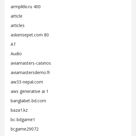
armplitki.ru 400
article
articles
askerisepet.com 80
AT
Audio
aviamasters-casinos
aviamastersdemo.fr
aw33-nepal.com
aws generative ai 1
banglabet-bd.com
baza1.kz
bc-bdgame1
bcgame29072