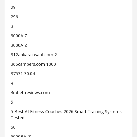
29
296
3
3000A Z
3000A Z
312ankarainsaat.com 2
365campers.com 1000
37531 30.04
4
4rabet-reviews.com
5
5 Best AI Fitness Coaches 2026 Smart Training Systems
Tested
50
5000BA_Z