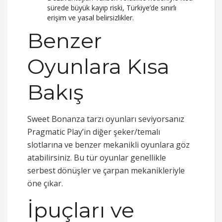
sürede büyük kayıp riski, Türkiye’de sınırlı
erişim ve yasal belirsizlikler.
Benzer
Oyunlara Kısa
Bakış
Sweet Bonanza tarzı oyunları seviyorsanız
Pragmatic Play’in diğer şeker/temalı
slotlarına ve benzer mekanikli oyunlara göz
atabilirsiniz. Bu tür oyunlar genellikle
serbest dönüşler ve çarpan mekanikleriyle
öne çıkar.
İpuçları ve