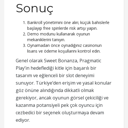
Sonuç
Bankroll yönetimini öne alın; küçük bahislerle
başlayıp free spinlerde risk artışı yapın.
Demo modunu kullanarak oyunun
mekaniklerini tanıyın.
Oynamadan önce oynadığınız casinonun
lisans ve ödeme koşullarını kontrol edin.
Genel olarak Sweet Bonanza, Pragmatic
Play’in hedeflediği kitle için başarılı bir
tasarım ve eğlenceli bir slot deneyimi
sunuyor. Türkiye’den erişim ve yasal konular
göz önüne alındığında dikkatli olmak
gerekiyor, ancak oyunun görsel çekiciliği ve
kazanma potansiyeli pek çok oyuncu için
cezbedici bir seçenek oluşturmaya devam
ediyor.