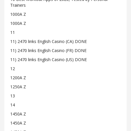
Trainers
1000A Z
1000A Z
11
11) 2470 links English Casino (CA) DONE
11) 2470 links English Casino (FR) DONE
11) 2470 links English Casino (US) DONE
12
1200A Z
1250A Z
13
14
1450A Z
1450A Z