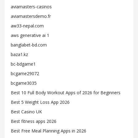
aviamasters-casinos
aviamastersdemo.fr
aw33-nepal.com
aws generative ai 1
banglabet-bd.com
baza1.kz
bc-bdgame1
bcgame29072
bcgame3035
Best 10 Full Body Workout Apps of 2026 for Beginners
Best 5 Weight Loss App 2026
Best Casino UK
Best fitness apps 2026
Best Free Meal Planning Apps in 2026