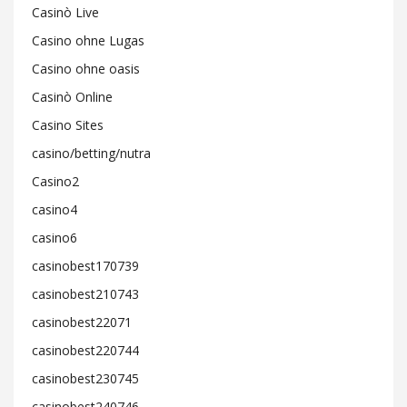
Casinò Live
Casino ohne Lugas
Casino ohne oasis
Casinò Online
Casino Sites
casino/betting/nutra
Casino2
casino4
casino6
casinobest170739
casinobest210743
casinobest22071
casinobest220744
casinobest230745
casinobest240746