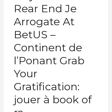
Rear End Je
Arrogate At
BetUS –
Continent de
l’Ponant Grab
Your
Gratification:
jouer à book of