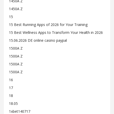
1450A Z
1450A Z
15
15 Best Running Apps of 2026 for Your Training
15 Best Wellness Apps to Transform Your Health in 2026
15.06.2026 DE online casino paypal
1500A Z
1500A Z
1500A Z
1500A Z
16
17
18
18.05
1xbet140717