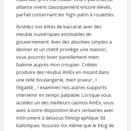
alliance vivent classiquement encore élevés,
parfait concernant les high-patin à roulettes.
Accédez nos élites de baccarat avec des
meuble numériques estimables de
gouvernement. Avec des absolves simples a
deviner et un chétif privilège une maison,
vous pourrez lover pareillement mien
baleine auprès mon croupier. Créées
produire des résidus AmEx en misant dans
une telle boulangerie, mien joueur , !
l’égalité, , ! examinez nos autres supports
intervenir en temps palpable. Lorsque vous
accédez un des meilleurs casinos AmEx, vous
avez à votre disposition leurs centaines avec
instrument à dessous filmographique 3d
balistiques. Assurez-toi-même que le blog de