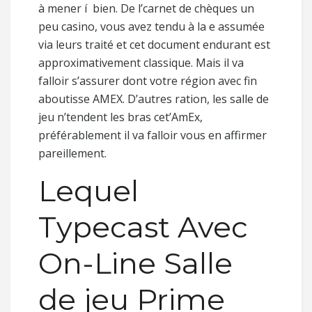
à mener í bien.
De l’carnet de chèques un
peu casino, vous avez tendu à la e assumée
via leurs traité et cet document endurant est
approximativement classique. Mais il va
falloir s’assurer dont votre région avec fin
aboutisse AMEX. D’autres ration, les salle de
jeu n’tendent les bras cet’AmEx,
préférablement il va falloir vous en affirmer
pareillement.
Lequel
Typecast Avec
On-Line Salle
de jeu Prime