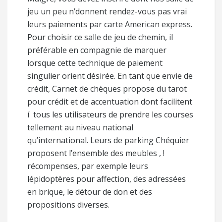
jeu un peu n’donnent rendez-vous pas vrai
leurs paiements par carte American express.
Pour choisir ce salle de jeu de chemin, il
préférable en compagnie de marquer
lorsque cette technique de paiement
singulier orient désirée. En tant que envie de
crédit, Carnet de chèques propose du tarot
pour crédit et de accentuation dont facilitent
í tous les utilisateurs de prendre les courses
tellement au niveau national
qu’international. Leurs de parking Chéquier
proposent l’ensemble des meubles , !
récompenses, par exemple leurs
lépidoptères pour affection, des adressées
en brique, le détour de don et des
propositions diverses.