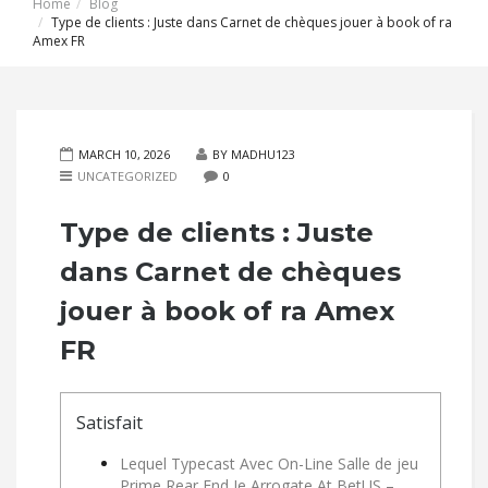
Home
Blog
Type de clients : Juste dans Carnet de chèques jouer à book of ra
Amex FR
MARCH 10, 2026
BY MADHU123
UNCATEGORIZED
0
Type de clients : Juste
dans Carnet de chèques
jouer à book of ra Amex
FR
Satisfait
Lequel Typecast Avec On-Line Salle de jeu
Prime Rear End Je Arrogate At BetUS –