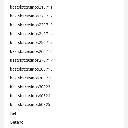
bestslotcasinos210711
bestslotcasinos220712
bestslotcasinos230713
bestslotcasinos240714
bestslotcasinos250715
bestslotcasinos260716
bestslotcasinos270717
bestslotcasinos280718
bestslotcasinos300720
bestslotcasinos30823
bestslotcasinos40824
bestslotcasinos60825
Bet
Betano