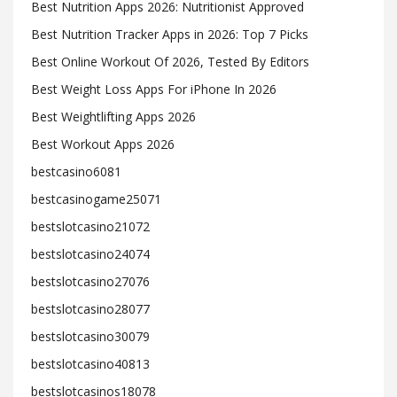
Best Nutrition Apps 2026: Nutritionist Approved
Best Nutrition Tracker Apps in 2026: Top 7 Picks
Best Online Workout Of 2026, Tested By Editors
Best Weight Loss Apps For iPhone In 2026
Best Weightlifting Apps 2026
Best Workout Apps 2026
bestcasino6081
bestcasinogame25071
bestslotcasino21072
bestslotcasino24074
bestslotcasino27076
bestslotcasino28077
bestslotcasino30079
bestslotcasino40813
bestslotcasinos18078