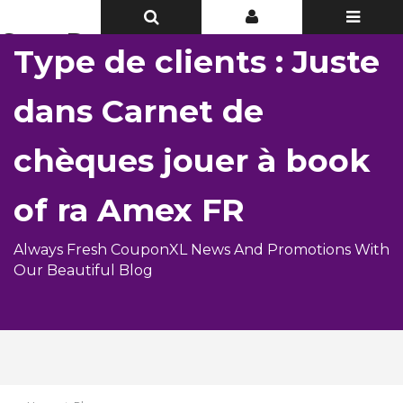
Toggle
Toggle
Toggle
Top
Top
navigatio
SaveBucks
Bar
Bar
Type de clients : Juste
dans Carnet de
chèques jouer à book
of ra Amex FR
Always Fresh CouponXL News And Promotions With
Our Beautiful Blog