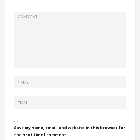
Save my name, email, and website in this browser for
the next time I comment.