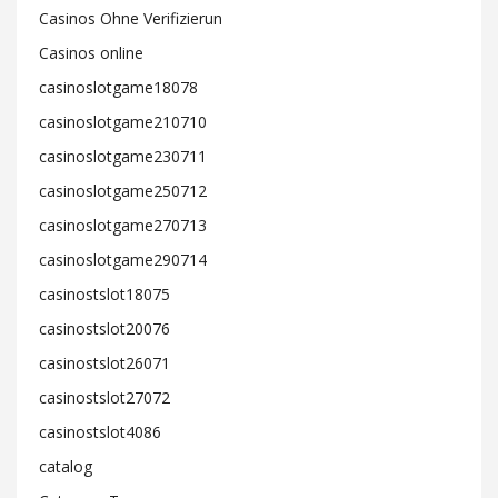
Casinos Ohne Verifizierun
Casinos online
casinoslotgame18078
casinoslotgame210710
casinoslotgame230711
casinoslotgame250712
casinoslotgame270713
casinoslotgame290714
casinostslot18075
casinostslot20076
casinostslot26071
casinostslot27072
casinostslot4086
catalog