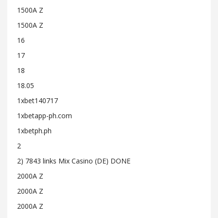
1500A Z
1500A Z
16
17
18
18.05
1xbet140717
1xbetapp-ph.com
1xbetph.ph
2
2) 7843 links Mix Casino (DE) DONE
2000A Z
2000A Z
2000A Z