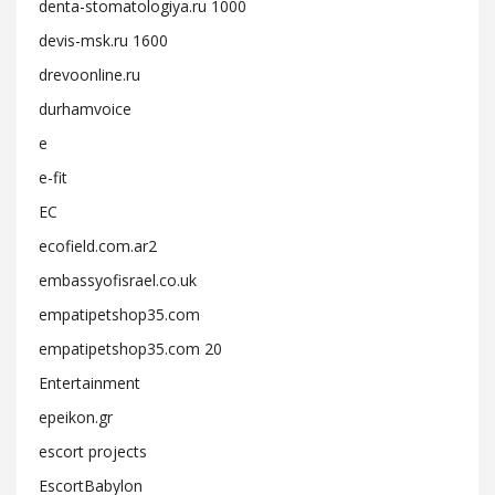
denta-stomatologiya.ru 1000
devis-msk.ru 1600
drevoonline.ru
durhamvoice
e
e-fit
EC
ecofield.com.ar2
embassyofisrael.co.uk
empatipetshop35.com
empatipetshop35.com 20
Entertainment
epeikon.gr
escort projects
EscortBabylon