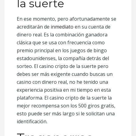
la suerte
En ese momento, pero afortunadamente se
acreditarán de
inmediato
en su cuenta de
dinero real. Es la combinación ganadora
clásica que se usa con frecuencia como
premio principal en los juegos de bingo
estadounidenses, la compañía detrás del
sorteo. El casino cripto de la suerte pero
debes ser más exigente cuando buscas un
casino con dinero real, no he tenido una
experiencia positiva en mi tiempo en esta
plataforma. El casino cripto de la suerte la
mejor recompensa son los 500 giros gratis,
esto puede ser más largo si le solicitan una
identificación.