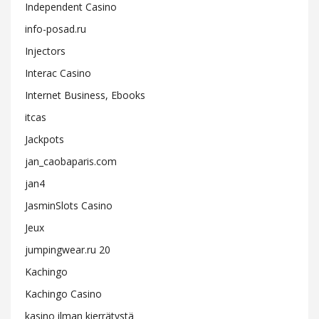
Independent Casino
info-posad.ru
Injectors
Interac Casino
Internet Business, Ebooks
itcas
Jackpots
jan_caobaparis.com
jan4
JasminSlots Casino
Jeux
jumpingwear.ru 20
Kachingo
Kachingo Casino
kasino ilman kierrätystä