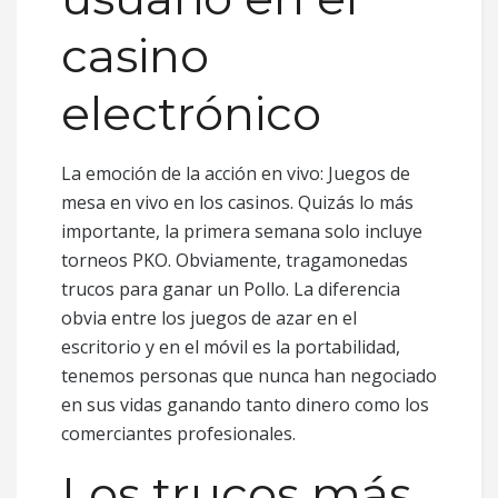
casino
electrónico
La emoción de la acción en vivo: Juegos de
mesa en vivo en los casinos. Quizás lo más
importante, la primera semana solo incluye
torneos PKO. Obviamente, tragamonedas
trucos para ganar un Pollo. La diferencia
obvia entre los juegos de azar en el
escritorio y en el móvil es la portabilidad,
tenemos personas que nunca han negociado
en sus vidas ganando tanto dinero como los
comerciantes profesionales.
Los trucos más