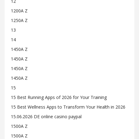
12
1200A Z
1250A Z
13
14
1450A Z
1450A Z
1450A Z
1450A Z
15
15 Best Running Apps of 2026 for Your Training
15 Best Wellness Apps to Transform Your Health in 2026
15.06.2026 DE online casino paypal
1500A Z
1500A Z