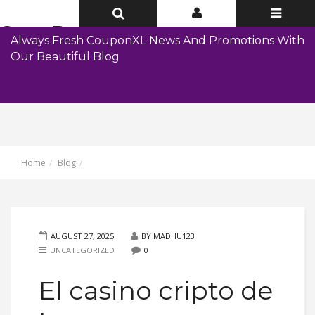
Toggle
Toggle
Toggle
Top
Top
navigatio
SaveBucks
Bar
Bar
Always Fresh CouponXL News And Promotions With
Our Beautiful Blog
Home
Blog
AUGUST 27, 2025
BY MADHU123
UNCATEGORIZED
0
El casino cripto de