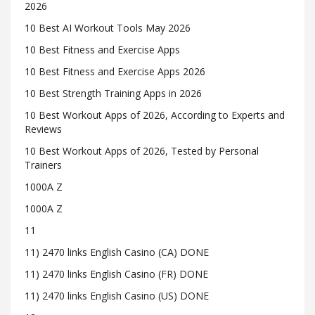
2026
10 Best AI Workout Tools May 2026
10 Best Fitness and Exercise Apps
10 Best Fitness and Exercise Apps 2026
10 Best Strength Training Apps in 2026
10 Best Workout Apps of 2026, According to Experts and
Reviews
10 Best Workout Apps of 2026, Tested by Personal
Trainers
1000A Z
1000A Z
11
11) 2470 links English Casino (CA) DONE
11) 2470 links English Casino (FR) DONE
11) 2470 links English Casino (US) DONE