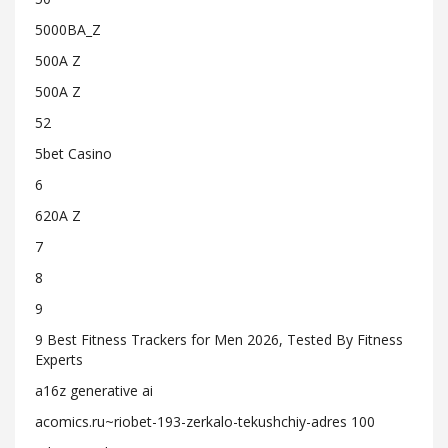
5000BA_Z
500A Z
500A Z
52
5bet Casino
6
620A Z
7
8
9
9 Best Fitness Trackers for Men 2026, Tested By Fitness
Experts
a16z generative ai
acomics.ru~riobet-193-zerkalo-tekushchiy-adres 100