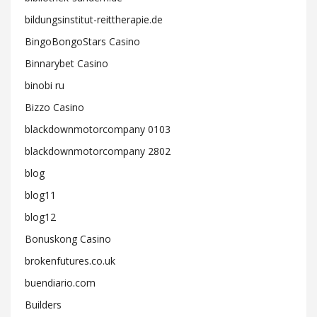
bildungsinstitut-reittherapie.de
BingoBongoStars Casino
Binnarybet Casino
binobi ru
Bizzo Casino
blackdownmotorcompany 0103
blackdownmotorcompany 2802
blog
blog11
blog12
Bonuskong Casino
brokenfutures.co.uk
buendiario.com
Builders