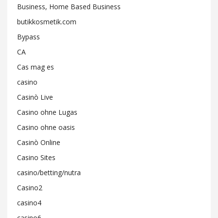
Business, Home Based Business
butikkosmetik.com
Bypass
CA
Cas mag es
casino
Casinò Live
Casino ohne Lugas
Casino ohne oasis
Casinò Online
Casino Sites
casino/betting/nutra
Casino2
casino4
casino6