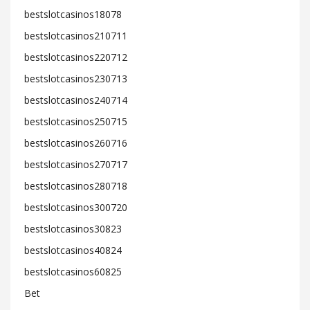
bestslotcasinos18078
bestslotcasinos210711
bestslotcasinos220712
bestslotcasinos230713
bestslotcasinos240714
bestslotcasinos250715
bestslotcasinos260716
bestslotcasinos270717
bestslotcasinos280718
bestslotcasinos300720
bestslotcasinos30823
bestslotcasinos40824
bestslotcasinos60825
Bet