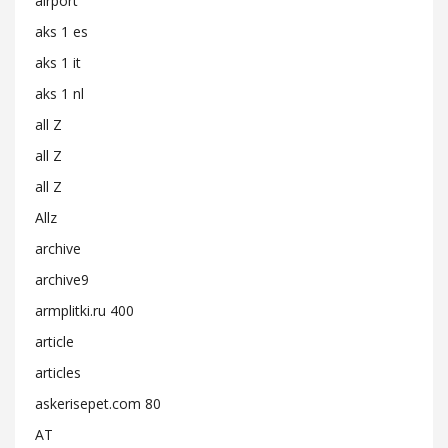
airport
aks 1 es
aks 1 it
aks 1 nl
all Z
all Z
all Z
Allz
archive
archive9
armplitki.ru 400
article
articles
askerisepet.com 80
AT