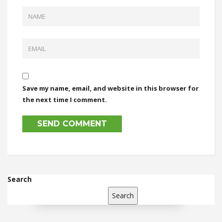
Save my name, email, and website in this browser for
the next time I comment.
Search
Search