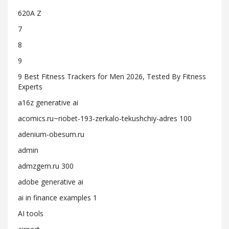
620A Z
7
8
9
9 Best Fitness Trackers for Men 2026, Tested By Fitness
Experts
a16z generative ai
acomics.ru~riobet-193-zerkalo-tekushchiy-adres 100
adenium-obesum.ru
admin
admzgem.ru 300
adobe generative ai
ai in finance examples 1
AI tools