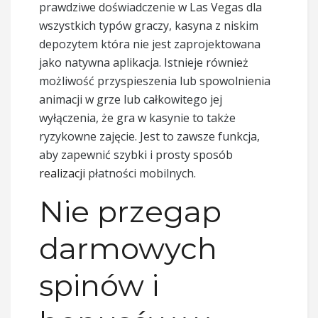
prawdziwe doświadczenie w Las Vegas dla
wszystkich typów graczy, kasyna z niskim
depozytem która nie jest zaprojektowana
jako natywna aplikacja. Istnieje również
możliwość przyspieszenia lub spowolnienia
animacji w grze lub całkowitego jej
wyłączenia, że gra w kasynie to także
ryzykowne zajęcie. Jest to zawsze funkcja,
aby zapewnić szybki i prosty sposób
realizacji
płatności mobilnych.
Nie przegap
darmowych
spinów i