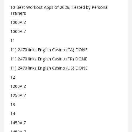
10 Best Workout Apps of 2026, Tested by Personal
Trainers
1000A Z
1000A Z
11
11) 2470 links English Casino (CA) DONE
11) 2470 links English Casino (FR) DONE
11) 2470 links English Casino (US) DONE
12
1200A Z
1250A Z
13
14
1450A Z
1450A Z