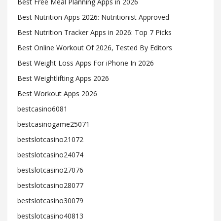
Best Free Meal Planning Apps in 2026
Best Nutrition Apps 2026: Nutritionist Approved
Best Nutrition Tracker Apps in 2026: Top 7 Picks
Best Online Workout Of 2026, Tested By Editors
Best Weight Loss Apps For iPhone In 2026
Best Weightlifting Apps 2026
Best Workout Apps 2026
bestcasino6081
bestcasinogame25071
bestslotcasino21072
bestslotcasino24074
bestslotcasino27076
bestslotcasino28077
bestslotcasino30079
bestslotcasino40813