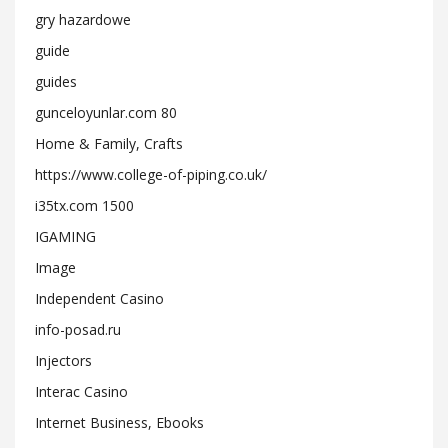
gry hazardowe
guide
guides
gunceloyunlar.com 80
Home & Family, Crafts
https://www.college-of-piping.co.uk/
i35tx.com 1500
IGAMING
Image
Independent Casino
info-posad.ru
Injectors
Interac Casino
Internet Business, Ebooks