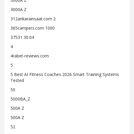
3000A Z
3000A Z
312ankarainsaat.com 2
365campers.com 1000
37531 30.04
4
4rabet-reviews.com
5
5 Best AI Fitness Coaches 2026 Smart Training Systems
Tested
50
5000BA_Z
500A Z
500A Z
52