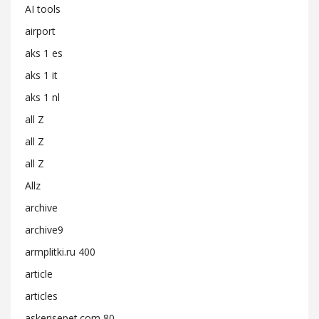
AI tools
airport
aks 1 es
aks 1 it
aks 1 nl
all Z
all Z
all Z
Allz
archive
archive9
armplitki.ru 400
article
articles
askerisepet.com 80