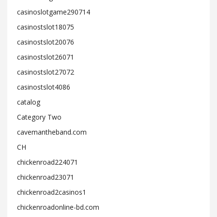
casinoslotgame290714
casinostslot18075
casinostslot20076
casinostslot26071
casinostslot27072
casinostslot4086
catalog
Category Two
cavemantheband.com
CH
chickenroad224071
chickenroad23071
chickenroad2casinos1
chickenroadonline-bd.com