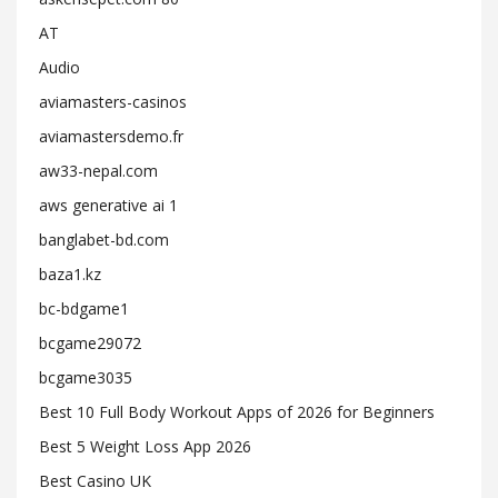
AT
Audio
aviamasters-casinos
aviamastersdemo.fr
aw33-nepal.com
aws generative ai 1
banglabet-bd.com
baza1.kz
bc-bdgame1
bcgame29072
bcgame3035
Best 10 Full Body Workout Apps of 2026 for Beginners
Best 5 Weight Loss App 2026
Best Casino UK