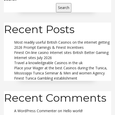
Search
Recent Posts
Most readily useful British Casinos on the internet getting
2026 Prompt Earnings & Finest Incentives
Finest On-line casino Internet sites British Better Gaming
Internet sites July 2026
Travel a knowledgeable Casinos in the uk
Place your Wager at the best Casinos during the Tunica,
Mississippi Tunica Seminar & Men and women Agency
Finest Tunica Gambling establishment
Recent Comments
A WordPress Commenter
on
Hello world!