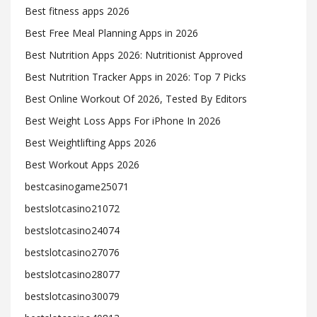
Best fitness apps 2026
Best Free Meal Planning Apps in 2026
Best Nutrition Apps 2026: Nutritionist Approved
Best Nutrition Tracker Apps in 2026: Top 7 Picks
Best Online Workout Of 2026, Tested By Editors
Best Weight Loss Apps For iPhone In 2026
Best Weightlifting Apps 2026
Best Workout Apps 2026
bestcasinogame25071
bestslotcasino21072
bestslotcasino24074
bestslotcasino27076
bestslotcasino28077
bestslotcasino30079