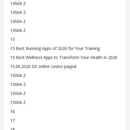
1450A Z
1450A Z
1450A Z
1450A Z
15
15 Best Running Apps of 2026 for Your Training
15 Best Wellness Apps to Transform Your Health in 2026
15.06.2026 DE online casino paypal
1500A Z
1500A Z
1500A Z
1500A Z
16
17
18