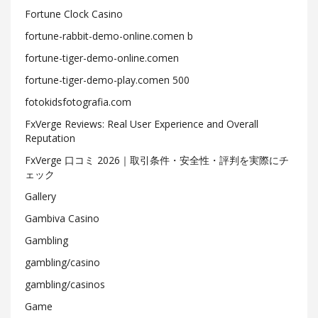
Fortune Clock Casino
fortune-rabbit-demo-online.comen b
fortune-tiger-demo-online.comen
fortune-tiger-demo-play.comen 500
fotokidsfotografia.com
FxVerge Reviews: Real User Experience and Overall
Reputation
FxVerge 口コミ 2026｜取引条件・安全性・評判を実際にチ
ェック
Gallery
Gambiva Casino
Gambling
gambling/casino
gambling/casinos
Game