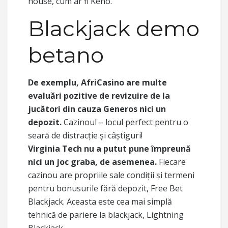
house, cum ar fi Keno.
Blackjack demo
betano
De exemplu, AfriCasino are multe
evaluări pozitive de revizuire de la
jucători din cauza Generos nici un
depozit.
Cazinoul – locul perfect pentru o
seară de distracție și câștiguri!
Virginia Tech nu a putut pune împreună
nici un joc graba, de asemenea.
Fiecare
cazinou are propriile sale condiții și termeni
pentru bonusurile fără depozit, Free Bet
Blackjack. Aceasta este cea mai simplă
tehnică de pariere la blackjack, Lightning