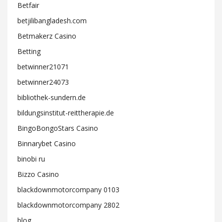
Betfair
betjilibangladesh.com
Betmakerz Casino
Betting
betwinner21071
betwinner24073
bibliothek-sundern.de
bildungsinstitut-reittherapie.de
BingoBongoStars Casino
Binnarybet Casino
binobi ru
Bizzo Casino
blackdownmotorcompany 0103
blackdownmotorcompany 2802
blog