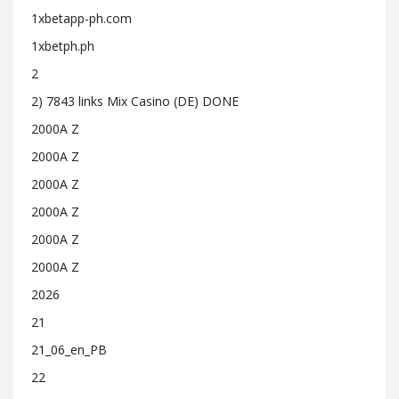
1xbetapp-ph.com
1xbetph.ph
2
2) 7843 links Mix Casino (DE) DONE
2000A Z
2000A Z
2000A Z
2000A Z
2000A Z
2000A Z
2026
21
21_06_en_PB
22