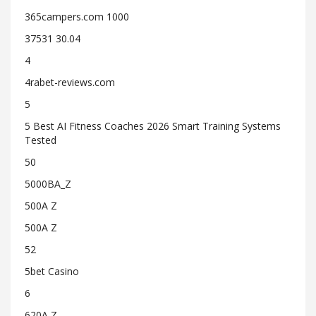
365campers.com 1000
37531 30.04
4
4rabet-reviews.com
5
5 Best AI Fitness Coaches 2026 Smart Training Systems
Tested
50
5000BA_Z
500A Z
500A Z
52
5bet Casino
6
620A Z