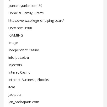
gunceloyunlar.com 80
Home & Family, Crafts
https://www.college-of-piping.co.uk/
i35tx.com 1500
IGAMING
Image
Independent Casino
info-posad.ru
Injectors
Interac Casino
Internet Business, Ebooks
itcas
Jackpots
jan_caobaparis.com