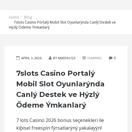
Home
Blog
7slots Casino Portalý Mobil Slot Oyunlarýnda Canlý Destek ve
Hýzlý Ödeme Ýmkanlarý
APRIL 3, 2026
BY MADHU123
IGAMING
0
7slots Casino Portalý
Mobil Slot Oyunlarýnda
Canlý Destek ve Hýzlý
Ödeme Ýmkanlarý
7 lots Casino 2026 bonus seçenekleri ile
kiþisel freespin fýrsatlarýný yakalayýn!