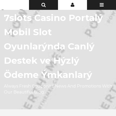
Toggle
Toggle
Toggle
Top
Top
navigatio
SaveBucks
Bar
Bar
7slots Casino Portalý
Mobil Slot
Oyunlarýnda Canlý
Destek ve Hýzlý
Ödeme Ýmkanlarý
Always Fresh CouponXL News And Promotions With
Our Beautiful Blog