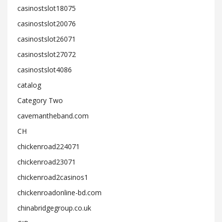
casinostslot18075
casinostslot20076
casinostslot26071
casinostslot27072
casinostslot4086
catalog
Category Two
cavemantheband.com
CH
chickenroad224071
chickenroad23071
chickenroad2casinos1
chickenroadonline-bd.com
chinabridgegroup.co.uk