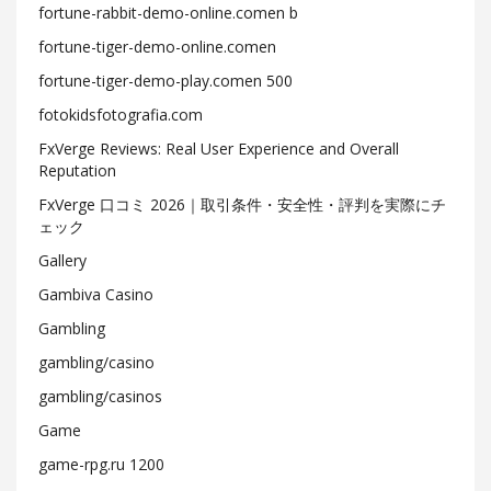
fortune-rabbit-demo-online.comen b
fortune-tiger-demo-online.comen
fortune-tiger-demo-play.comen 500
fotokidsfotografia.com
FxVerge Reviews: Real User Experience and Overall
Reputation
FxVerge 口コミ 2026｜取引条件・安全性・評判を実際にチ
ェック
Gallery
Gambiva Casino
Gambling
gambling/casino
gambling/casinos
Game
game-rpg.ru 1200