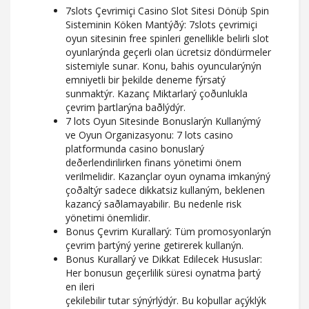
7slots Çevrimiçi Casino Slot Sitesi Dönüþ Spin
Sisteminin Köken Mantýðý: 7slots çevrimiçi
oyun sitesinin free spinleri genellikle belirli slot
oyunlarýnda geçerli olan ücretsiz döndürmeler
sistemiyle sunar. Konu, bahis oyuncularýnýn
emniyetli bir þekilde deneme fýrsatý
sunmaktýr. Kazanç Miktarlarý çoðunlukla
çevrim þartlarýna baðlýdýr.
7 lots Oyun Sitesinde Bonuslarýn Kullanýmý
ve Oyun Organizasyonu: 7 lots casino
platformunda casino bonuslarý
deðerlendirilirken finans yönetimi önem
verilmelidir. Kazançlar oyun oynama imkanýný
çoðaltýr sadece dikkatsiz kullaným, beklenen
kazancý saðlamayabilir. Bu nedenle risk
yönetimi önemlidir.
Bonus Çevrim Kurallarý: Tüm promosyonlarýn
çevrim þartýný yerine getirerek kullanýn.
Bonus Kurallarý ve Dikkat Edilecek Hususlar:
Her bonusun geçerlilik süresi oynatma þartý
en ileri
çekilebilir tutar sýnýrlýdýr. Bu koþullar açýklýk