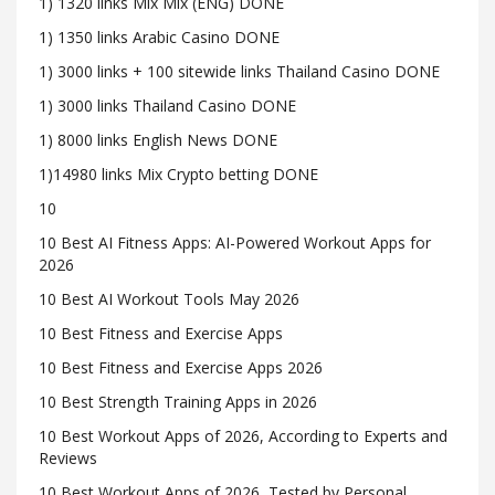
1) 1320 links Mix Mix (ENG) DONE
1) 1350 links Arabic Casino DONE
1) 3000 links + 100 sitewide links Thailand Casino DONE
1) 3000 links Thailand Casino DONE
1) 8000 links English News DONE
1)14980 links Mix Crypto betting DONE
10
10 Best AI Fitness Apps: AI-Powered Workout Apps for
2026
10 Best AI Workout Tools May 2026
10 Best Fitness and Exercise Apps
10 Best Fitness and Exercise Apps 2026
10 Best Strength Training Apps in 2026
10 Best Workout Apps of 2026, According to Experts and
Reviews
10 Best Workout Apps of 2026, Tested by Personal