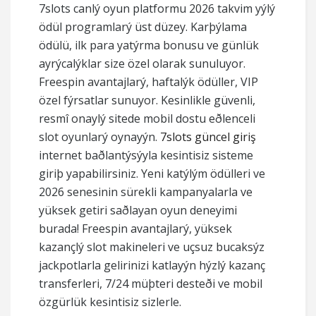
7slots canlý oyun platformu 2026 takvim yýlý
ödül programlarý üst düzey. Karþýlama
ödülü, ilk para yatýrma bonusu ve günlük
ayrýcalýklar size özel olarak sunuluyor.
Freespin avantajlarý, haftalýk ödüller, VIP
özel fýrsatlar sunuyor. Kesinlikle güvenli,
resmî onaylý sitede mobil dostu eðlenceli
slot oyunlarý oynayýn.
7slots güncel giriş
internet baðlantýsýyla kesintisiz sisteme
giriþ yapabilirsiniz. Yeni katýlým ödülleri ve
2026 senesinin sürekli kampanyalarla ve
yüksek getiri saðlayan oyun deneyimi
burada! Freespin avantajlarý, yüksek
kazançlý slot makineleri ve uçsuz bucaksýz
jackpotlarla gelirinizi katlayýn hýzlý kazanç
transferleri, 7/24 müþteri desteði ve mobil
özgürlük kesintisiz sizlerle.