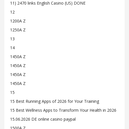
11) 2470 links English Casino (US) DONE
12
1200A Z
1250A Z
13
14
1450A Z
1450A Z
1450A Z
1450A Z
15
15 Best Running Apps of 2026 for Your Training
15 Best Wellness Apps to Transform Your Health in 2026
15.06.2026 DE online casino paypal
1500A Z