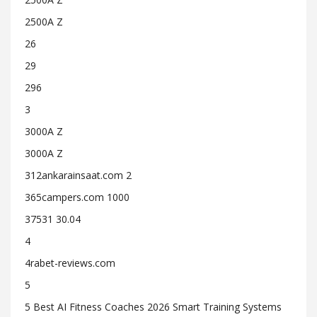
2500A Z
26
29
296
3
3000A Z
3000A Z
312ankarainsaat.com 2
365campers.com 1000
37531 30.04
4
4rabet-reviews.com
5
5 Best AI Fitness Coaches 2026 Smart Training Systems