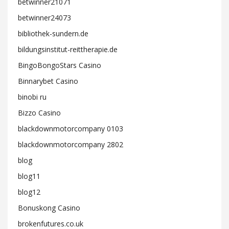
betwinner21071
betwinner24073
bibliothek-sundern.de
bildungsinstitut-reittherapie.de
BingoBongoStars Casino
Binnarybet Casino
binobi ru
Bizzo Casino
blackdownmotorcompany 0103
blackdownmotorcompany 2802
blog
blog11
blog12
Bonuskong Casino
brokenfutures.co.uk