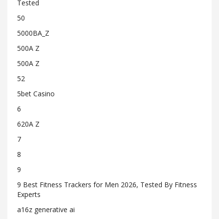
Tested
50
5000BA_Z
500A Z
500A Z
52
5bet Casino
6
620A Z
7
8
9
9 Best Fitness Trackers for Men 2026, Tested By Fitness
Experts
a16z generative ai