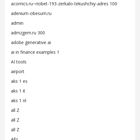
acomics.ru~riobet-193-zerkalo-tekushchiy-adres 100
adenium-obesum.ru
admin
admzgem.ru 300
adobe generative ai
ai in finance examples 1
AI tools
airport
aks 1 es
aks 1 it
aks 1 nl
all Z
all Z
all Z
Allz