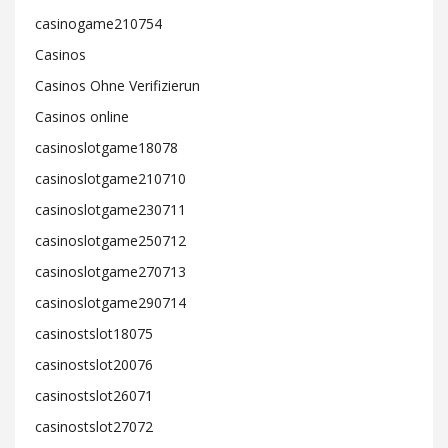
casinogame210754
Casinos
Casinos Ohne Verifizierun
Casinos online
casinoslotgame18078
casinoslotgame210710
casinoslotgame230711
casinoslotgame250712
casinoslotgame270713
casinoslotgame290714
casinostslot18075
casinostslot20076
casinostslot26071
casinostslot27072