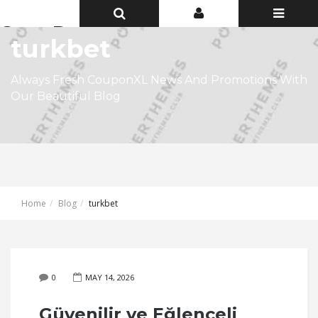
Toggle
Toggle
Toggle
Top
Top
navigatio
SaveBucks
Bar
Bar
turkbet
Always Fresh CouponXL News And Promotions With
Our Beautiful Blog
Home
Blog
turkbet
0
MAY 14, 2026
Güvenilir ve Eğlenceli