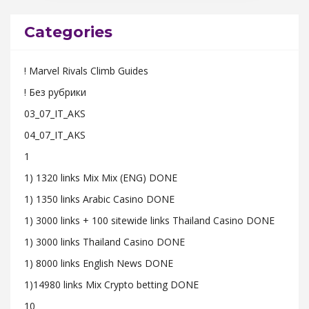
Categories
! Marvel Rivals Climb Guides
! Без рубрики
03_07_IT_AKS
04_07_IT_AKS
1
1) 1320 links Mix Mix (ENG) DONE
1) 1350 links Arabic Casino DONE
1) 3000 links + 100 sitewide links Thailand Casino DONE
1) 3000 links Thailand Casino DONE
1) 8000 links English News DONE
1)14980 links Mix Crypto betting DONE
10