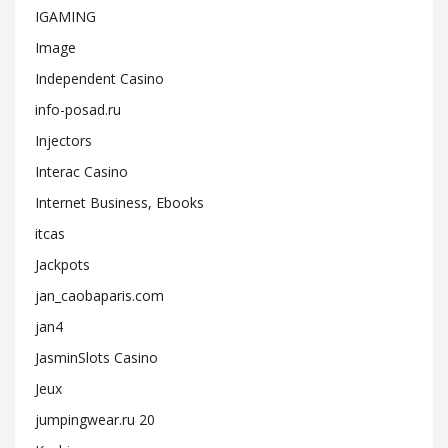
IGAMING
Image
Independent Casino
info-posad.ru
Injectors
Interac Casino
Internet Business, Ebooks
itcas
Jackpots
jan_caobaparis.com
jan4
JasminSlots Casino
Jeux
jumpingwear.ru 20