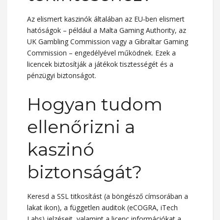
Az elismert kaszinók általában az EU‑ben elismert
hatóságok – például a Malta Gaming Authority, az
UK Gambling Commission vagy a Gibraltar Gaming
Commission – engedélyével működnek. Ezek a
licencek biztosítják a játékok tisztességét és a
pénzügyi biztonságot.
Hogyan tudom
ellenőrizni a
kaszinó
biztonságát?
Keresd a SSL titkosítást (a böngésző címsorában a
lakat ikon), a független auditok (eCOGRA, iTech
Labs) jelzéseit, valamint a licenc információkat a