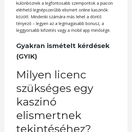
különböznek a legfontosabb szempontok a piacon
elérhető legnépszerűbb elismert online kaszinók
között. Mindenki számára más lehet a döntő
tényező – legyen az a legmagasabb bonusz, a
leggyorsabb kifizetés vagy a mobil app minősége.
Gyakran ismételt kérdések
(GYIK)
Milyen licenc
szükséges egy
kaszinó
elismertnek
tekintéséhez?