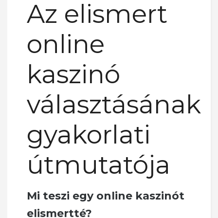
Az elismert
online
kaszinó
választásának
gyakorlati
útmutatója
Mi teszi egy online kaszinót
elismertté?