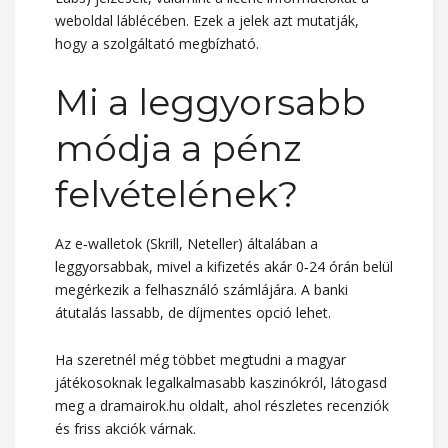
weboldal láblécében. Ezek a jelek azt mutatják,
hogy a szolgáltató megbízható.
Mi a leggyorsabb
módja a pénz
felvételének?
Az e‑walletok (Skrill, Neteller) általában a
leggyorsabbak, mivel a kifizetés akár 0‑24 órán belül
megérkezik a felhasználó számlájára. A banki
átutalás lassabb, de díjmentes opció lehet.
Ha szeretnél még többet megtudni a magyar
játékosoknak legalkalmasabb kaszinókról, látogasd
meg a
dramairok.hu
oldalt, ahol részletes recenziók
és friss akciók várnak.