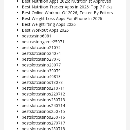
Best Nutrition Apps 2026: Nutritionist Approved
Best Nutrition Tracker Apps in 2026: Top 7 Picks
Best Online Workout Of 2026, Tested By Editors
Best Weight Loss Apps For iPhone In 2026
Best Weightlifting Apps 2026
Best Workout Apps 2026
bestcasino6081
bestcasinogame25071
bestslotcasino21072
bestslotcasino24074
bestslotcasino27076
bestslotcasino28077
bestslotcasino30079
bestslotcasino40813
bestslotcasinos18078
bestslotcasinos210711
bestslotcasinos220712
bestslotcasinos230713
bestslotcasinos240714
bestslotcasinos250715
bestslotcasinos260716
bestslotcasinos270717
bestslotcasinos280718