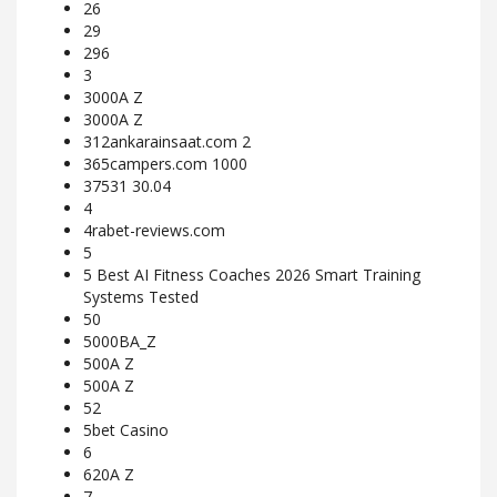
26
29
296
3
3000A Z
3000A Z
312ankarainsaat.com 2
365campers.com 1000
37531 30.04
4
4rabet-reviews.com
5
5 Best AI Fitness Coaches 2026 Smart Training
Systems Tested
50
5000BA_Z
500A Z
500A Z
52
5bet Casino
6
620A Z
7