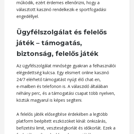
működik, ezért érdemes ellenőrizni, hogy a
választott kaszinó rendelkezik-e sportfogadási
engedéllyel.
Ügyfélszolgálat és felelős
játék – támogatás,
biztonság, felelős játék
Az ügyfélszolgálat minősége gyakran a felhasználói
elégedettség kulcsa. Egy elismert online kaszinó
24/7 elérhető támogatást nyújt élő chat-en,
e‑mailben és telefonon is. A válaszidő általában
néhány perc, és a támogatási csapat több nyelven,
köztük magyarul is képes segíteni.
A felelős játék elősegítése érdekében a legtöbb
platform beépített eszközöket kínál: önkizárás,
befizetési limit, veszteségkorlát és időkorlát. Ezek a