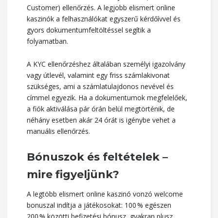
Customer) ellenőrzés. A legjobb elismert online
kaszinók a felhasználókat egyszerű kérdőívvel és
gyors dokumentumfeltöltéssel segítik a
folyamatban.
A KYC ellenőrzéshez általában személyi igazolvány
vagy útlevél, valamint egy friss számlakivonat
szükséges, ami a számlatulajdonos nevével és
címmel egyezik. Ha a dokumentumok megfelelőek,
a fiók aktiválása pár órán belül megtörténik, de
néhány esetben akár 24 órát is igénybe vehet a
manuális ellenőrzés.
Bónuszok és feltételek –
mire figyeljünk?
A legtöbb elismert online kaszinó vonzó welcome
bonuszal indítja a játékosokat: 100 % egészen
200 % közötti befizetési bónusz, gyakran plusz