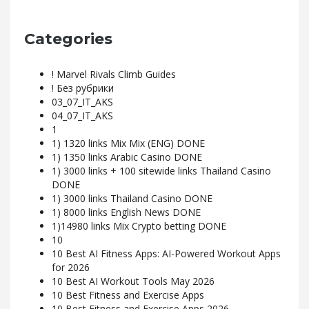
Categories
! Marvel Rivals Climb Guides
! Без рубрики
03_07_IT_AKS
04_07_IT_AKS
1
1) 1320 links Mix Mix (ENG) DONE
1) 1350 links Arabic Casino DONE
1) 3000 links + 100 sitewide links Thailand Casino
DONE
1) 3000 links Thailand Casino DONE
1) 8000 links English News DONE
1)14980 links Mix Crypto betting DONE
10
10 Best AI Fitness Apps: AI-Powered Workout Apps
for 2026
10 Best AI Workout Tools May 2026
10 Best Fitness and Exercise Apps
10 Best Fitness and Exercise Apps 2026