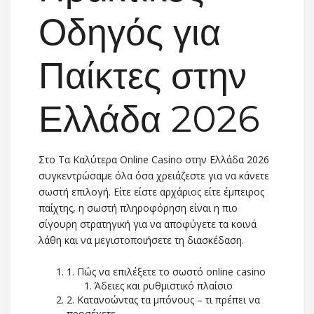
Οδηγός για
Παίκτες στην
Ελλάδα 2026
Στο
Τα Καλύτερα Online Casino στην Ελλάδα 2026
συγκεντρώσαμε όλα όσα χρειάζεστε για να κάνετε
σωστή επιλογή. Είτε είστε αρχάριος είτε έμπειρος
παίχτης, η σωστή πληροφόρηση είναι η πιο
σίγουρη στρατηγική για να αποφύγετε τα κοινά
λάθη και να μεγιστοποιήσετε τη διασκέδαση.
1. Πώς να επιλέξετε το σωστό online casino
Άδειες και ρυθμιστικό πλαίσιο
2. Κατανοώντας τα μπόνους – τι πρέπει να
προσέχετε