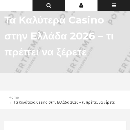
Toggle
Toggle
Toggle
Top
Top
navigatio
SaveBucks
Bar
Bar
Τα Καλύτερα Casino
στην Ελλάδα 2026 – τι
πρέπει να ξέρετε
Home
Τα Καλύτερα Casino στην Ελλάδα 2026 – τι πρέπει να ξέρετε