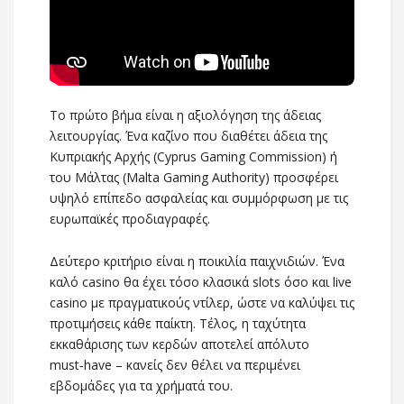
Το πρώτο βήμα είναι η αξιολόγηση της άδειας
λειτουργίας. Ένα καζίνο που διαθέτει άδεια της
Κυπριακής Αρχής (Cyprus Gaming Commission) ή
του Μάλτας (Malta Gaming Authority) προσφέρει
υψηλό επίπεδο ασφαλείας και συμμόρφωση με τις
ευρωπαϊκές προδιαγραφές.
Δεύτερο κριτήριο είναι η ποικιλία παιχνιδιών. Ένα
καλό casino θα έχει τόσο κλασικά slots όσο και live
casino με πραγματικούς ντίλερ, ώστε να καλύψει τις
προτιμήσεις κάθε παίκτη. Τέλος, η ταχύτητα
εκκαθάρισης των κερδών αποτελεί απόλυτο
must‑have – κανείς δεν θέλει να περιμένει
εβδομάδες για τα χρήματά του.