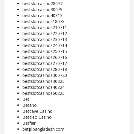
bestslotcasino28077
bestslotcasino30079
bestslotcasino40813
bestslotcasinos18078
bestslotcasinos210711
bestslotcasinos220712
bestslotcasinos230713
bestslotcasinos240714
bestslotcasinos250715
bestslotcasinos260716
bestslotcasinos270717
bestslotcasinos280718
bestslotcasinos300720
bestslotcasinos30823
bestslotcasinos40824
bestslotcasinos60825
Bet
Betano
Betcave Casino
Betcleo Casino
Betfair
betjilibangladesh.com