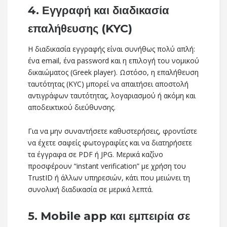
4. Εγγραφή και διαδικασία
επαλήθευσης (KYC)
Η διαδικασία εγγραφής είναι συνήθως πολύ απλή:
ένα email, ένα password και η επιλογή του νομικού
δικαιώματος (Greek player). Ωστόσο, η επαλήθευση
ταυτότητας (KYC) μπορεί να απαιτήσει αποστολή
αντιγράφων ταυτότητας, λογαριασμού ή ακόμη και
αποδεικτικού διεύθυνσης.
Για να μην συναντήσετε καθυστερήσεις, φροντίστε
να έχετε σαφείς φωτογραφίες και να διατηρήσετε
τα έγγραφα σε PDF ή JPG. Μερικά καζίνο
προσφέρουν “instant verification” με χρήση του
TrustID ή άλλων υπηρεσιών, κάτι που μειώνει τη
συνολική διαδικασία σε μερικά λεπτά.
5. Mobile app και εμπειρία σε