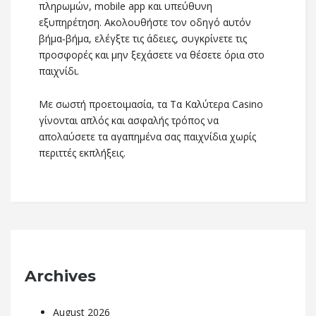
πληρωμών, mobile app και υπεύθυνη
εξυπηρέτηση. Ακολουθήστε τον οδηγό αυτόν
βήμα‑βήμα, ελέγξτε τις άδειες, συγκρίνετε τις
προσφορές και μην ξεχάσετε να θέσετε όρια στο
παιχνίδι.
Με σωστή προετοιμασία, τα Τα Καλύτερα Casino
γίνονται απλός και ασφαλής τρόπος να
απολαύσετε τα αγαπημένα σας παιχνίδια χωρίς
περιττές εκπλήξεις.
Archives
August 2026