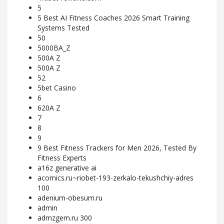
5
5 Best AI Fitness Coaches 2026 Smart Training
Systems Tested
50
5000BA_Z
500A Z
500A Z
52
5bet Casino
6
620A Z
7
8
9
9 Best Fitness Trackers for Men 2026, Tested By
Fitness Experts
a16z generative ai
acomics.ru~riobet-193-zerkalo-tekushchiy-adres
100
adenium-obesum.ru
admin
admzgem.ru 300