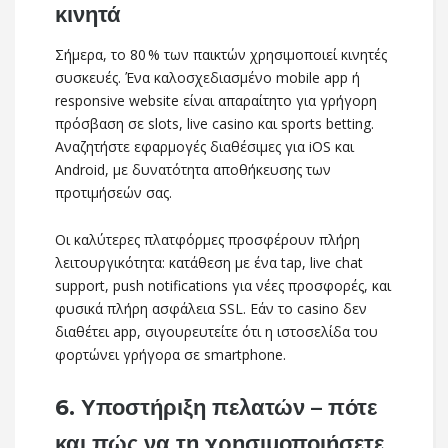
κινητά
Σήμερα, το 80 % των παικτών χρησιμοποιεί κινητές
συσκευές. Ένα καλοσχεδιασμένο mobile app ή
responsive website είναι απαραίτητο για γρήγορη
πρόσβαση σε slots, live casino και sports betting.
Αναζητήστε εφαρμογές διαθέσιμες για iOS και
Android, με δυνατότητα αποθήκευσης των
προτιμήσεών σας.
Οι καλύτερες πλατφόρμες προσφέρουν πλήρη
λειτουργικότητα: κατάθεση με ένα tap, live chat
support, push notifications για νέες προσφορές, και
φυσικά πλήρη ασφάλεια SSL. Εάν το casino δεν
διαθέτει app, σιγουρευτείτε ότι η ιστοσελίδα του
φορτώνει γρήγορα σε smartphone.
6. Υποστήριξη πελατών – πότε
και πώς να τη χρησιμοποιήσετε