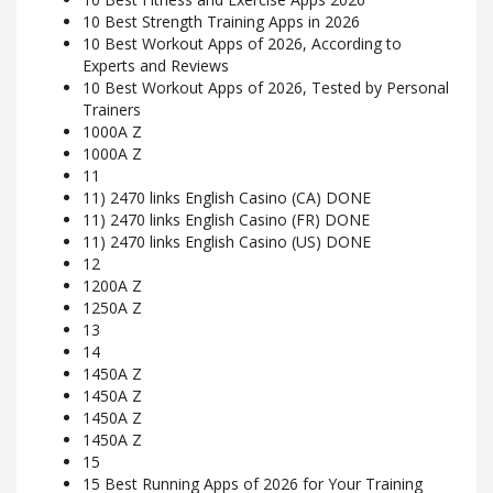
10 Best Strength Training Apps in 2026
10 Best Workout Apps of 2026, According to
Experts and Reviews
10 Best Workout Apps of 2026, Tested by Personal
Trainers
1000A Z
1000A Z
11
11) 2470 links English Casino (CA) DONE
11) 2470 links English Casino (FR) DONE
11) 2470 links English Casino (US) DONE
12
1200A Z
1250A Z
13
14
1450A Z
1450A Z
1450A Z
1450A Z
15
15 Best Running Apps of 2026 for Your Training