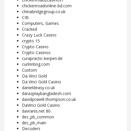
chickenroadonline-bd.com
chinabridgegroup.co.uk
CIB
Computers, Games
Cracked
Crazy Luck Casino
crypto 15
Crypto Casino
Crypto Casinos
curapractic-kerpen.de
curlrinting.com
Custom
Da Vinci Gold
Da Vinci Gold Casino
danieldeasy.co.uk
darazplaybangladesh.com
davidpowell-thompson.co.uk
DaVinci Gold Casino
davranis.net 80
dec_pb_common
dec_pb_main
Decoders