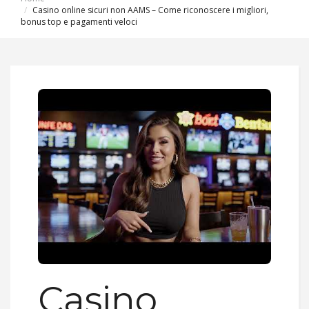
Casino online sicuri non AAMS – Come riconoscere i migliori,
bonus top e pagamenti veloci
Casino