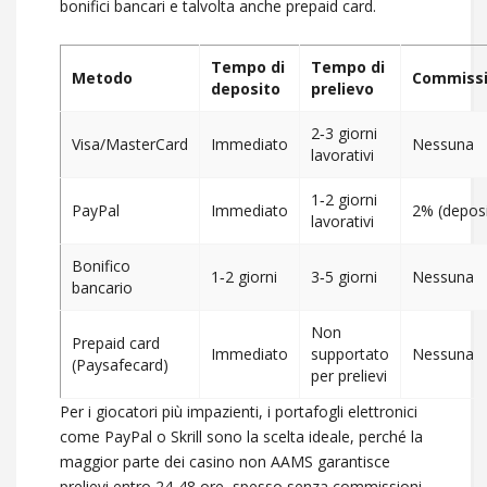
bonifici bancari e talvolta anche prepaid card.
Tempo di
Tempo di
Metodo
Commissi
deposito
prelievo
2‑3 giorni
Visa/MasterCard
Immediato
Nessuna
lavorativi
1‑2 giorni
PayPal
Immediato
2% (depos
lavorativi
Bonifico
1‑2 giorni
3‑5 giorni
Nessuna
bancario
Non
Prepaid card
Immediato
supportato
Nessuna
(Paysafecard)
per prelievi
Per i giocatori più impazienti, i portafogli elettronici
come PayPal o Skrill sono la scelta ideale, perché la
maggior parte dei casino non AAMS garantisce
prelievi entro 24‑48 ore, spesso senza commissioni