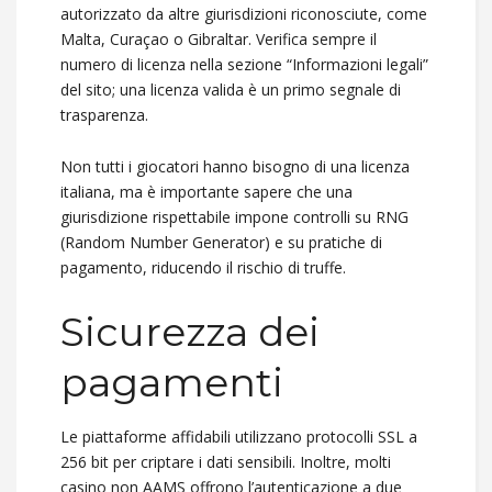
autorizzato da altre giurisdizioni riconosciute, come
Malta, Curaçao o Gibraltar. Verifica sempre il
numero di licenza nella sezione “Informazioni legali”
del sito; una licenza valida è un primo segnale di
trasparenza.
Non tutti i giocatori hanno bisogno di una licenza
italiana, ma è importante sapere che una
giurisdizione rispettabile impone controlli su RNG
(Random Number Generator) e su pratiche di
pagamento, riducendo il rischio di truffe.
Sicurezza dei
pagamenti
Le piattaforme affidabili utilizzano protocolli SSL a
256 bit per criptare i dati sensibili. Inoltre, molti
casino non AAMS offrono l’autenticazione a due