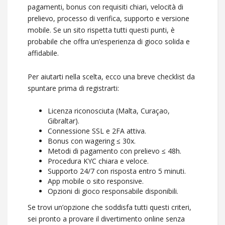
pagamenti, bonus con requisiti chiari, velocità di
prelievo, processo di verifica, supporto e versione
mobile. Se un sito rispetta tutti questi punti, è
probabile che offra un’esperienza di gioco solida e
affidabile.
Per aiutarti nella scelta, ecco una breve checklist da
spuntare prima di registrarti:
Licenza riconosciuta (Malta, Curaçao,
Gibraltar).
Connessione SSL e 2FA attiva.
Bonus con wagering ≤ 30x.
Metodi di pagamento con prelievo ≤ 48h.
Procedura KYC chiara e veloce.
Supporto 24/7 con risposta entro 5 minuti.
App mobile o sito responsive.
Opzioni di gioco responsabile disponibili.
Se trovi un’opzione che soddisfa tutti questi criteri,
sei pronto a provare il divertimento online senza