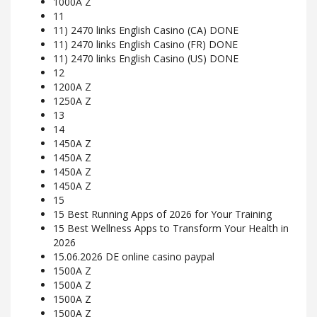
1000A Z
11
11) 2470 links English Casino (CA) DONE
11) 2470 links English Casino (FR) DONE
11) 2470 links English Casino (US) DONE
12
1200A Z
1250A Z
13
14
1450A Z
1450A Z
1450A Z
1450A Z
15
15 Best Running Apps of 2026 for Your Training
15 Best Wellness Apps to Transform Your Health in
2026
15.06.2026 DE online casino paypal
1500A Z
1500A Z
1500A Z
1500A Z