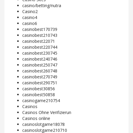
casino/betting/nutra
Casino2
casino4
casino6
casinobest170739
casinobest210743
casinobest22071
casinobest220744
casinobest230745
casinobest240746
casinobest250747
casinobest260748
casinobest270749
casinobest290751
casinobest30856
casinobest50858
casinogame210754
Casinos
Casinos Ohne Verifizierun
Casinos online
casinoslotgame18078
casinoslotgame210710