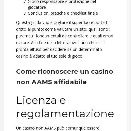
Gioco responsabile e protezione del
giocatore
Conclusioni pratiche e checklist finale
Questa guida vuole tagliare il superfluo e portarti
dritto al punto: come valutare un sito, quali sono i
parametri fondamentali da controllare e quali errori
evitare. Alla fine della lettura avrai una checklist
pronta all’uso per decidere se un determinato
casino è adatto al tuo stile di gioco.
Come riconoscere un casino
non AAMS affidabile
Licenza e
regolamentazione
Un casino non AAMS può comunque essere