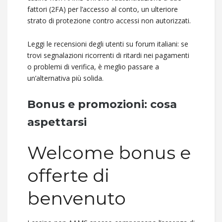
fattori (2FA) per l’accesso al conto, un ulteriore
strato di protezione contro accessi non autorizzati.
Leggi le recensioni degli utenti su forum italiani: se
trovi segnalazioni ricorrenti di ritardi nei pagamenti
o problemi di verifica, è meglio passare a
un’alternativa più solida.
Bonus e promozioni: cosa
aspettarsi
Welcome bonus e
offerte di
benvenuto