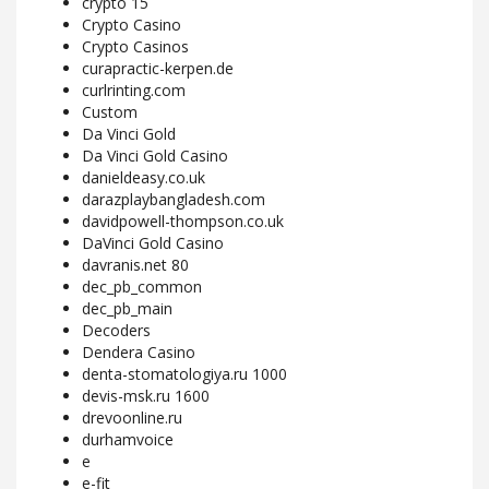
crypto 15
Crypto Casino
Crypto Casinos
curapractic-kerpen.de
curlrinting.com
Custom
Da Vinci Gold
Da Vinci Gold Casino
danieldeasy.co.uk
darazplaybangladesh.com
davidpowell-thompson.co.uk
DaVinci Gold Casino
davranis.net 80
dec_pb_common
dec_pb_main
Decoders
Dendera Casino
denta-stomatologiya.ru 1000
devis-msk.ru 1600
drevoonline.ru
durhamvoice
e
e-fit