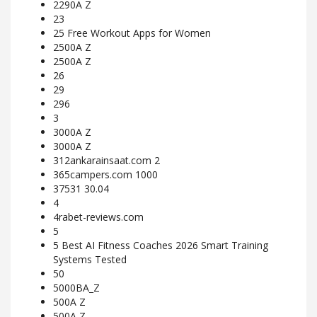
2290A Z
23
25 Free Workout Apps for Women
2500A Z
2500A Z
26
29
296
3
3000A Z
3000A Z
312ankarainsaat.com 2
365campers.com 1000
37531 30.04
4
4rabet-reviews.com
5
5 Best AI Fitness Coaches 2026 Smart Training
Systems Tested
50
5000BA_Z
500A Z
500A Z