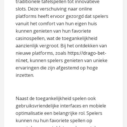
traditionele tafelspellen tot innovatieve
slots. Deze verschuiving naar online
platforms heeft ervoor gezorgd dat spelers
vanuit het comfort van hun eigen huis
kunnen genieten van hun favoriete
casinospellen, wat de toegankelijkheid
aanzienlijk vergroot. Bij het ontdekken van
nieuwe platforms, zoals
https://drago-bet-
nl.net
, kunnen spelers genieten van unieke
ervaringen die zijn afgestemd op hoge
inzetten.
Naast de toegankelijkheid spelen ook
gebruiksvriendelijke interfaces en mobiele
optimalisatie een belangrijke rol. Spelers
kunnen nu hun favoriete spellen op