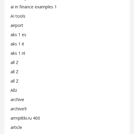
ai in finance examples 1
AI tools
airport
aks 1 es
aks 1 it
aks 1 nl
all Z
all Z
all Z
Allz
archive
archive9
armplitki.ru 400
article