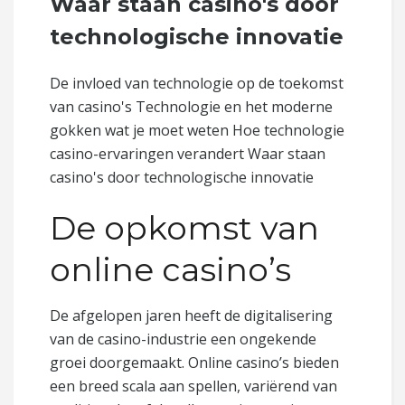
Waar staan casino's door
technologische innovatie
De invloed van technologie op de toekomst
van casino's Technologie en het moderne
gokken wat je moet weten Hoe technologie
casino-ervaringen verandert Waar staan
casino's door technologische innovatie
De opkomst van
online casino’s
De afgelopen jaren heeft de digitalisering
van de casino-industrie een ongekende
groei doorgemaakt. Online casino’s bieden
een breed scala aan spellen, variërend van