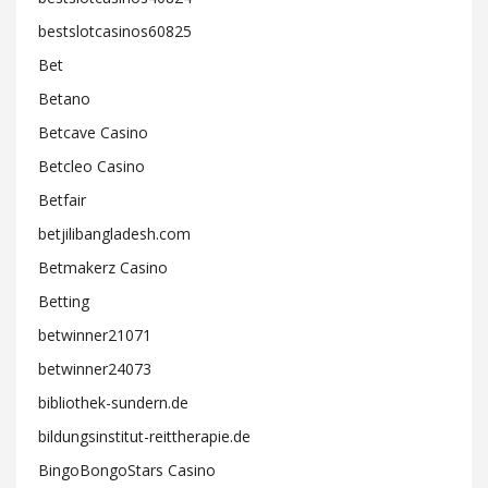
bestslotcasinos60825
Bet
Betano
Betcave Casino
Betcleo Casino
Betfair
betjilibangladesh.com
Betmakerz Casino
Betting
betwinner21071
betwinner24073
bibliothek-sundern.de
bildungsinstitut-reittherapie.de
BingoBongoStars Casino