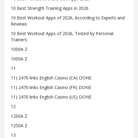
10 Best Strength Training Apps in 2026
10 Best Workout Apps of 2026, According to Experts and
Reviews
10 Best Workout Apps of 2026, Tested by Personal
Trainers
1000A Z
1000A Z
11
11) 2470 links English Casino (CA) DONE
11) 2470 links English Casino (FR) DONE
11) 2470 links English Casino (US) DONE
12
1200A Z
1250A Z
13