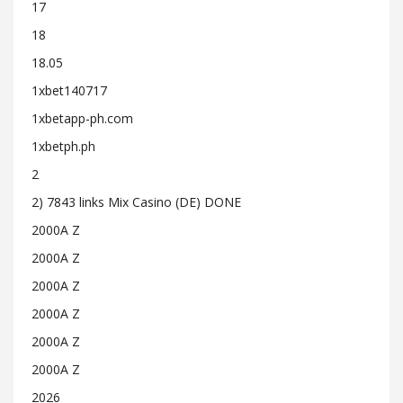
17
18
18.05
1xbet140717
1xbetapp-ph.com
1xbetph.ph
2
2) 7843 links Mix Casino (DE) DONE
2000A Z
2000A Z
2000A Z
2000A Z
2000A Z
2000A Z
2026