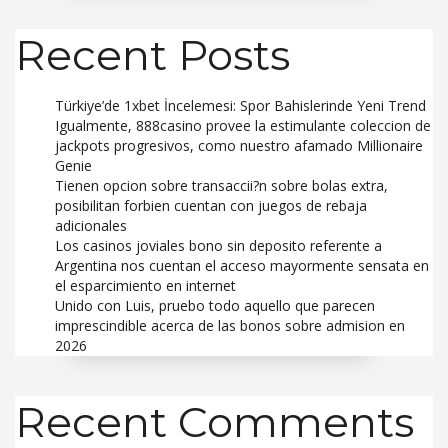
Recent Posts
Türkiye’de 1xbet İncelemesi: Spor Bahislerinde Yeni Trend
Igualmente, 888casino provee la estimulante coleccion de
jackpots progresivos, como nuestro afamado Millionaire
Genie
Tienen opcion sobre transaccii?n sobre bolas extra,
posibilitan forbien cuentan con juegos de rebaja
adicionales
Los casinos joviales bono sin deposito referente a
Argentina nos cuentan el acceso mayormente sensata en
el esparcimiento en internet
Unido con Luis, pruebo todo aquello que parecen
imprescindible acerca de las bonos sobre admision en
2026
Recent Comments