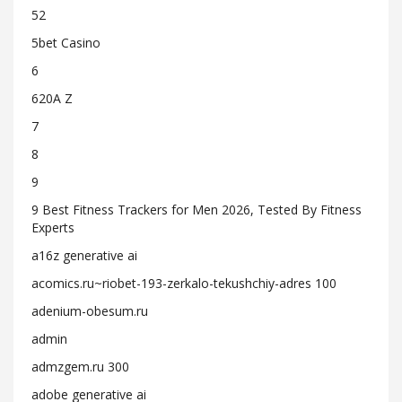
52
5bet Casino
6
620A Z
7
8
9
9 Best Fitness Trackers for Men 2026, Tested By Fitness
Experts
a16z generative ai
acomics.ru~riobet-193-zerkalo-tekushchiy-adres 100
adenium-obesum.ru
admin
admzgem.ru 300
adobe generative ai