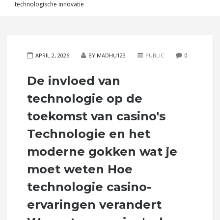
technologische innovatie
APRIL 2, 2026
BY MADHU123
PUBLIC
0
De invloed van
technologie op de
toekomst van casino's
Technologie en het
moderne gokken wat je
moet weten Hoe
technologie casino-
ervaringen verandert