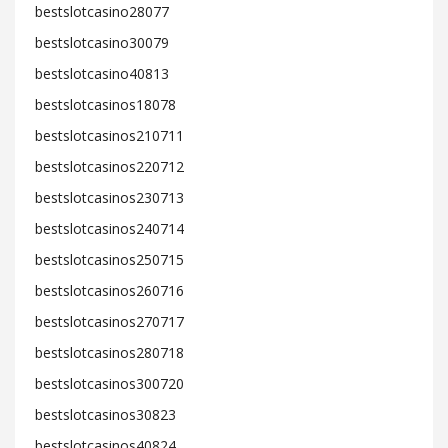
bestslotcasino28077
bestslotcasino30079
bestslotcasino40813
bestslotcasinos18078
bestslotcasinos210711
bestslotcasinos220712
bestslotcasinos230713
bestslotcasinos240714
bestslotcasinos250715
bestslotcasinos260716
bestslotcasinos270717
bestslotcasinos280718
bestslotcasinos300720
bestslotcasinos30823
bestslotcasinos40824