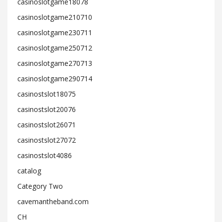
casinoslotgame18078
casinoslotgame210710
casinoslotgame230711
casinoslotgame250712
casinoslotgame270713
casinoslotgame290714
casinostslot18075
casinostslot20076
casinostslot26071
casinostslot27072
casinostslot4086
catalog
Category Two
cavemantheband.com
CH