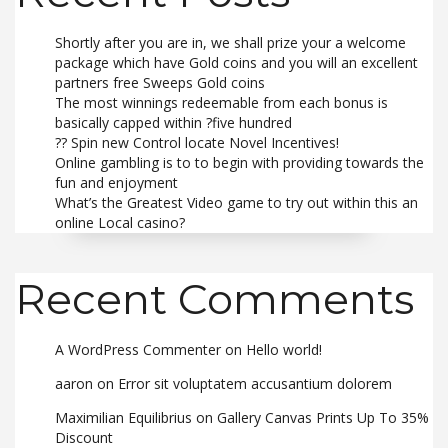
Shortly after you are in, we shall prize your a welcome
package which have Gold coins and you will an excellent
partners free Sweeps Gold coins
The most winnings redeemable from each bonus is
basically capped within ?five hundred
?? Spin new Control locate Novel Incentives!
Online gambling is to to begin with providing towards the
fun and enjoyment
What’s the Greatest Video game to try out within this an
online Local casino?
Recent Comments
A WordPress Commenter
on
Hello world!
aaron
on
Error sit voluptatem accusantium dolorem
Maximilian Equilibrius
on
Gallery Canvas Prints Up To 35%
Discount