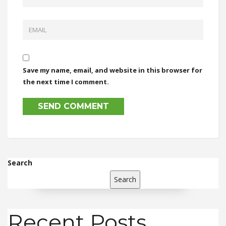
Save my name, email, and website in this browser for
the next time I comment.
Search
Search
Recent Posts