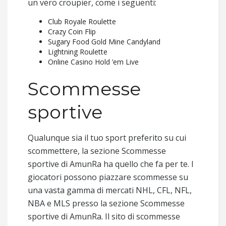
un vero croupier, come i seguenti:
Club Royale Roulette
Crazy Coin Flip
Sugary Food Gold Mine Candyland
Lightning Roulette
Online Casino Hold ’em Live
Scommesse
sportive
Qualunque sia il tuo sport preferito su cui
scommettere, la sezione Scommesse
sportive di AmunRa ha quello che fa per te. I
giocatori possono piazzare scommesse su
una vasta gamma di mercati NHL, CFL, NFL,
NBA e MLS presso la sezione Scommesse
sportive di AmunRa. Il sito di scommesse