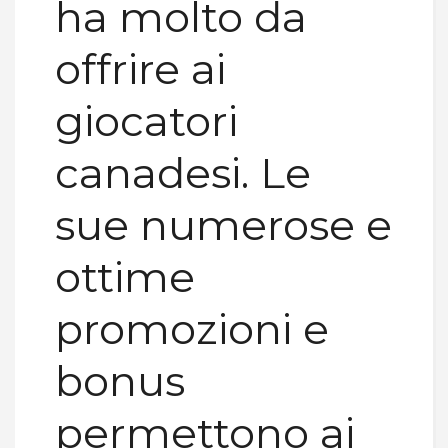
ha molto da
offrire ai
giocatori
canadesi. Le
sue numerose e
ottime
promozioni e
bonus
permettono ai