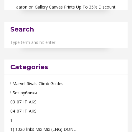
aaron
on
Gallery Canvas Prints Up To 35% Discount
Search
Categories
! Marvel Rivals Climb Guides
! Без рубрики
03_07_IT_AKS
04_07_IT_AKS
1
1) 1320 links Mix Mix (ENG) DONE