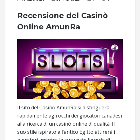
Recensione del Casinò
Online AmunRa
Il sito del Casinò AmunRa si distinguerà
rapidamente agli occhi dei giocatori canadesi
alla ricerca di un casinò online di qualità. Il
suo stile ispirato all’antico Egitto attirerà i