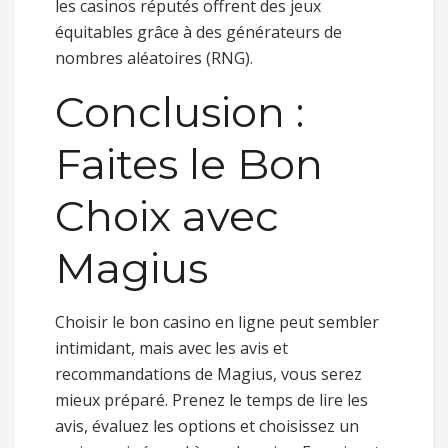
les casinos réputés offrent des jeux
équitables grâce à des générateurs de
nombres aléatoires (RNG).
Conclusion :
Faites le Bon
Choix avec
Magius
Choisir le bon casino en ligne peut sembler
intimidant, mais avec les avis et
recommandations de Magius, vous serez
mieux préparé. Prenez le temps de lire les
avis, évaluez les options et choisissez un