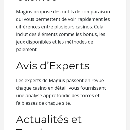
Magius propose des outils de comparaison
qui vous permettent de voir rapidement les
différences entre plusieurs casinos. Cela
inclut des éléments comme les bonus, les
jeux disponibles et les méthodes de
paiement.
Avis d’Experts
Les experts de Magius passent en revue
chaque casino en détail, vous fournissant
une analyse approfondie des forces et
faiblesses de chaque site.
Actualités et