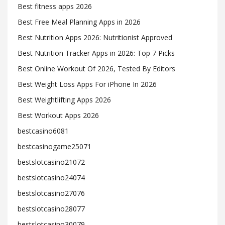
Best fitness apps 2026
Best Free Meal Planning Apps in 2026
Best Nutrition Apps 2026: Nutritionist Approved
Best Nutrition Tracker Apps in 2026: Top 7 Picks
Best Online Workout Of 2026, Tested By Editors
Best Weight Loss Apps For iPhone In 2026
Best Weightlifting Apps 2026
Best Workout Apps 2026
bestcasino6081
bestcasinogame25071
bestslotcasino21072
bestslotcasino24074
bestslotcasino27076
bestslotcasino28077
bestslotcasino30079