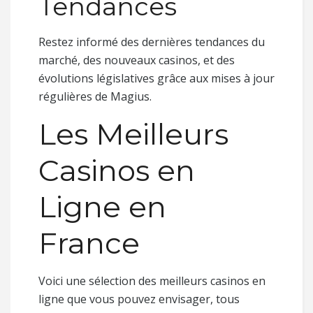
Tendances
Restez informé des dernières tendances du
marché, des nouveaux casinos, et des
évolutions législatives grâce aux mises à jour
régulières de Magius.
Les Meilleurs
Casinos en
Ligne en
France
Voici une sélection des meilleurs casinos en
ligne que vous pouvez envisager, tous