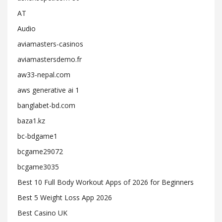
AT
Audio
aviamasters-casinos
aviamastersdemo.fr
aw33-nepal.com
aws generative ai 1
banglabet-bd.com
baza1.kz
bc-bdgame1
bcgame29072
bcgame3035
Best 10 Full Body Workout Apps of 2026 for Beginners
Best 5 Weight Loss App 2026
Best Casino UK