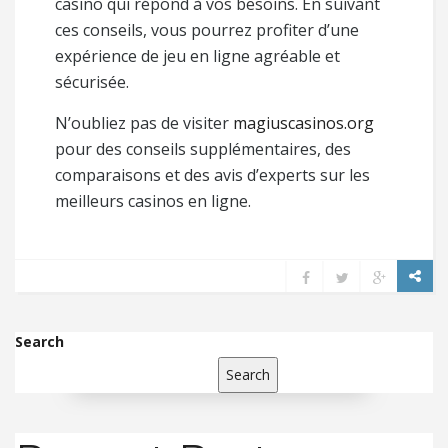
casino qui répond à vos besoins. En suivant
ces conseils, vous pourrez profiter d’une
expérience de jeu en ligne agréable et
sécurisée.
N’oubliez pas de visiter
magiuscasinos.org
pour des conseils supplémentaires, des
comparaisons et des avis d’experts sur les
meilleurs casinos en ligne.
Search
Search