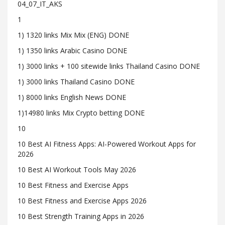
04_07_IT_AKS
1
1) 1320 links Mix Mix (ENG) DONE
1) 1350 links Arabic Casino DONE
1) 3000 links + 100 sitewide links Thailand Casino DONE
1) 3000 links Thailand Casino DONE
1) 8000 links English News DONE
1)14980 links Mix Crypto betting DONE
10
10 Best AI Fitness Apps: AI-Powered Workout Apps for
2026
10 Best AI Workout Tools May 2026
10 Best Fitness and Exercise Apps
10 Best Fitness and Exercise Apps 2026
10 Best Strength Training Apps in 2026