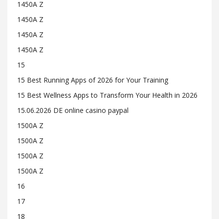
1450A Z
1450A Z
1450A Z
1450A Z
15
15 Best Running Apps of 2026 for Your Training
15 Best Wellness Apps to Transform Your Health in 2026
15.06.2026 DE online casino paypal
1500A Z
1500A Z
1500A Z
1500A Z
16
17
18