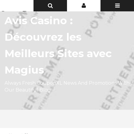
Toggle
Toggle
Toggle
Top
Top
navigatio
SaveBucks
Bar
Bar
Avis Casino :
Découvrez les
Meilleurs Sites avec
Magius
Always Fresh CouponXL News And Promotions With
Our Beautiful Blog