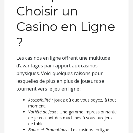
Choisir un
Casino en Ligne
?
Les casinos en ligne offrent une multitude
d’avantages par rapport aux casinos
physiques. Voici quelques raisons pour
lesquelles de plus en plus de joueurs se
tournent vers le jeu en ligne :
Accessibilité :
Jouez où que vous soyez, à tout
moment.
Variété de Jeux :
Une gamme impressionnante
de jeux allant des machines à sous aux jeux
de table.
Bonus et Promotions :
Les casinos en ligne