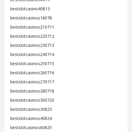
bestslotcasino40813
bestslotcasinos18078
bestslotcasinos210711
bestslotcasinos220712
bestslotcasinos230713
bestslotcasinos240714
bestslotcasinos250715
bestslotcasinos260716
bestslotcasinos270717
bestslotcasinos280718
bestslotcasinos300720
bestslotcasinos30823
bestslotcasinos40824
bestslotcasinos60825