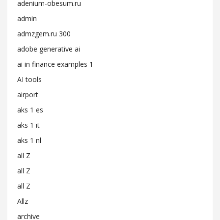
adenium-obesum.ru
admin
admzgem.ru 300
adobe generative ai
ai in finance examples 1
AI tools
airport
aks 1 es
aks 1 it
aks 1 nl
all Z
all Z
all Z
Allz
archive