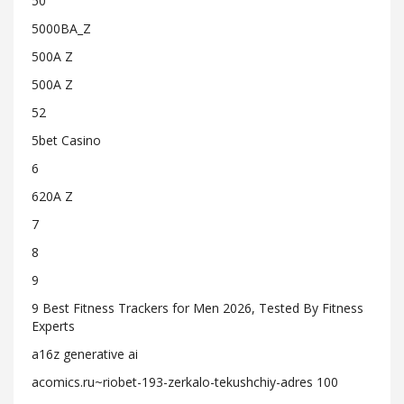
50
5000BA_Z
500A Z
500A Z
52
5bet Casino
6
620A Z
7
8
9
9 Best Fitness Trackers for Men 2026, Tested By Fitness
Experts
a16z generative ai
acomics.ru~riobet-193-zerkalo-tekushchiy-adres 100