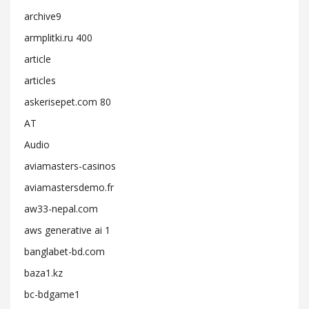
archive9
armplitki.ru 400
article
articles
askerisepet.com 80
AT
Audio
aviamasters-casinos
aviamastersdemo.fr
aw33-nepal.com
aws generative ai 1
banglabet-bd.com
baza1.kz
bc-bdgame1