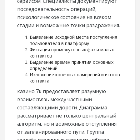
сервисом. Специалисты документируют
последовательность операций,
психологическое состояние на всяком
стадии и возможные точки раздражения.
Выявление исходной места поступления
пользователя в платформу
Фиксация промежуточных фаз и малых
контактов
Выделение времён принятия основных
определений
Изложение конечных намерений и итогов
контакта
казино 7к предоставляет разумную
взаимосвязь между частными
составляющими дороги. Диаграмма
рассматривает не только центральный
алгоритм, но и возможные отступления
от запланированного пути. Группа