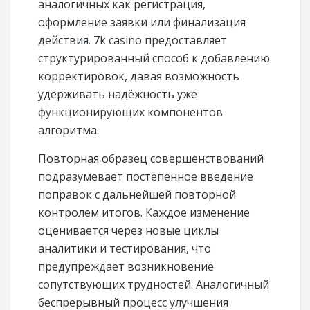
аналогичных как регистрация,
оформление заявки или финализация
действия. 7k casino предоставляет
структурированный способ к добавлению
корректировок, давая возможность
удерживать надёжность уже
функционирующих компонентов
алгоритма.
Повторная образец совершенствований
подразумевает постепенное введение
поправок с дальнейшей повторной
контролем итогов. Каждое изменение
оценивается через новые циклы
аналитики и тестирования, что
предупреждает возникновение
сопутствующих трудностей. Аналогичный
беспрерывный процесс улучшения