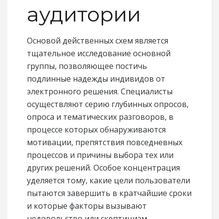
аудитории
Основой действенных схем является
тщательное исследование основной
группы, позволяющее постичь
подлинные надежды индивидов от
электронного решения. Специалисты
осуществляют серию глубинных опросов,
опроса и тематических разговоров, в
процессе которых обнаруживаются
мотивации, препятствия повседневных
процессов и причины выбора тех или
других решений. Особое концентрация
уделяется тому, какие цели пользователи
пытаются завершить в кратчайшие сроки
и которые факторы вызывают
недовольство или скептицизм.