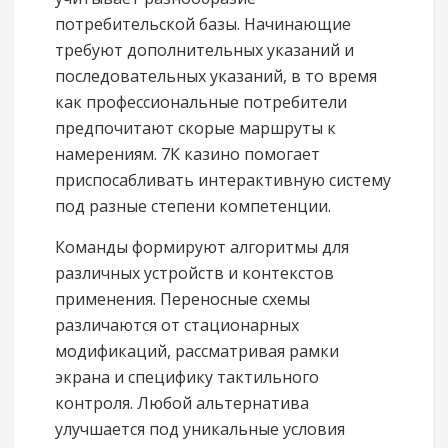
потребительской базы. Начинающие
требуют дополнительных указаний и
последовательных указаний, в то время
как профессиональные потребители
предпочитают скорые маршруты к
намерениям. 7К казино помогает
приспосабливать интерактивную систему
под разные степени компетенции.
Команды формируют алгоритмы для
различных устройств и контекстов
применения. Переносные схемы
различаются от стационарных
модификаций, рассматривая рамки
экрана и специфику тактильного
контроля. Любой альтернатива
улучшается под уникальные условия