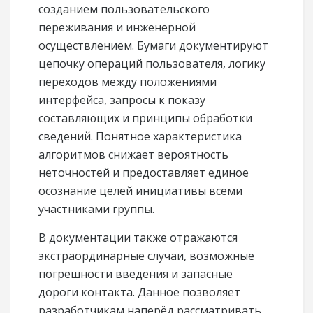
созданием пользовательского
переживания и инженерной
осуществлением. Бумаги документируют
цепочку операций пользователя, логику
переходов между положениями
интерфейса, запросы к показу
составляющих и принципы обработки
сведений. Понятное характеристика
алгоритмов снижает вероятность
неточностей и предоставляет единое
осознание целей инициативы всеми
участниками группы.
В документации также отражаются
экстраординарные случаи, возможные
погрешности введения и запасные
дороги контакта. Данное позволяет
разработчикам наперёд рассматривать