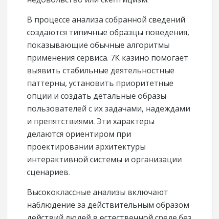
В процессе анализа собранной сведений
создаются типичные образцы поведения,
показывающие обычные алгоритмы
применения сервиса. 7К казино помогает
выявить стабильные деятельностные
паттерны, установить приоритетные
опции и создать детальные образы
пользователей с их задачами, надеждами
и препятствиями. Эти характеры
делаются ориентиром при
проектировании архитектуры
интерактивной системы и организации
сценариев.
Высококлассные анализы включают
наблюдение за действительным образом
действий людей в естественной среде без