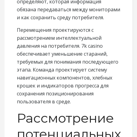
определяют, которая информация
обязана передаваться между мониторами
и как сохранить среду потребителя.
Перемещения проектируются с
рассмотрением интеллектуальной
давления на потребителя. 7k casino
обеспечивает уменьшение стараний,
требуемых для понимания последующего
этапа. Команда проектирует систему
навигационных компонентов, хлебных
крошек и индикаторов прогресса для
сохранения позиционирования
пользователя в среде.
Рассмотрение
потенциальных