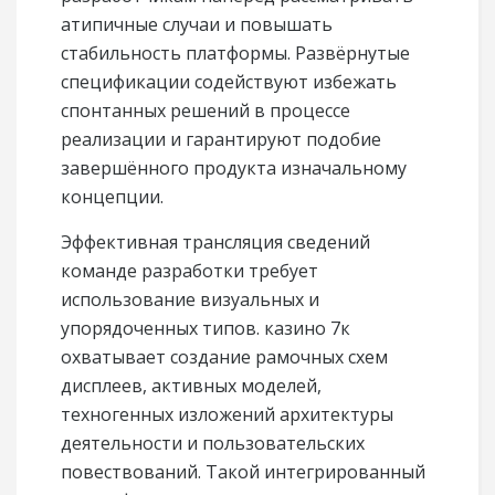
атипичные случаи и повышать
стабильность платформы. Развёрнутые
спецификации содействуют избежать
спонтанных решений в процессе
реализации и гарантируют подобие
завершённого продукта изначальному
концепции.
Эффективная трансляция сведений
команде разработки требует
использование визуальных и
упорядоченных типов. казино 7к
охватывает создание рамочных схем
дисплеев, активных моделей,
техногенных изложений архитектуры
деятельности и пользовательских
повествований. Такой интегрированный