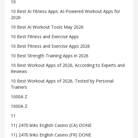
10
10 Best AI Fitness Apps: AI-Powered Workout Apps for
2026
10 Best AI Workout Tools May 2026
10 Best Fitness and Exercise Apps
10 Best Fitness and Exercise Apps 2026
10 Best Strength Training Apps in 2026
10 Best Workout Apps of 2026, According to Experts and
Reviews
10 Best Workout Apps of 2026, Tested by Personal
Trainers
1000A Z
1000A Z
11
11) 2470 links English Casino (CA) DONE
11) 2470 links English Casino (FR) DONE