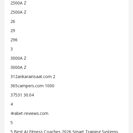
2500A Z
2500A Z
26
29
296
3
3000A Z
3000A Z
312ankarainsaat.com 2
365campers.com 1000
37531 30.04
4
4rabet-reviews.com
5
5 Best AI Fitness Coaches 2026 Smart Training Systems