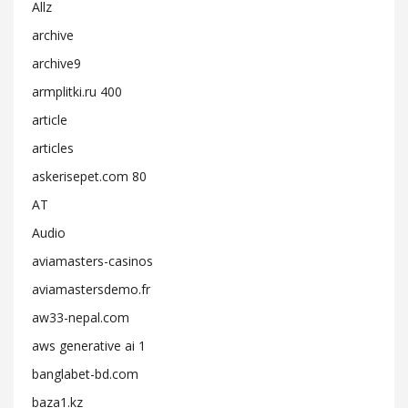
Allz
archive
archive9
armplitki.ru 400
article
articles
askerisepet.com 80
AT
Audio
aviamasters-casinos
aviamastersdemo.fr
aw33-nepal.com
aws generative ai 1
banglabet-bd.com
baza1.kz