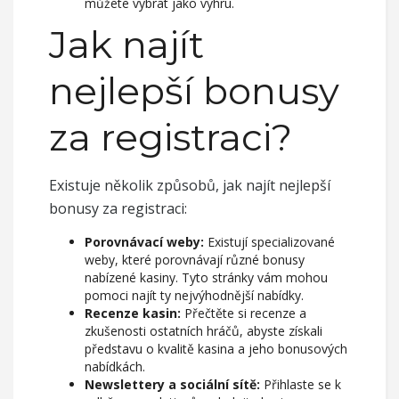
můžete vybrat jako výhru.
Jak najít
nejlepší bonusy
za registraci?
Existuje několik způsobů, jak najít nejlepší
bonusy za registraci:
Porovnávací weby:
Existují specializované
weby, které porovnávají různé bonusy
nabízené kasiny. Tyto stránky vám mohou
pomoci najít ty nejvýhodnější nabídky.
Recenze kasin:
Přečtěte si recenze a
zkušenosti ostatních hráčů, abyste získali
představu o kvalitě kasina a jeho bonusových
nabídkách.
Newslettery a sociální sítě:
Přihlaste se k