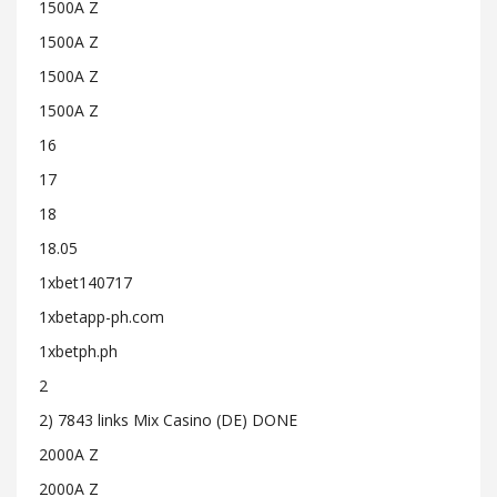
1500A Z
1500A Z
1500A Z
1500A Z
16
17
18
18.05
1xbet140717
1xbetapp-ph.com
1xbetph.ph
2
2) 7843 links Mix Casino (DE) DONE
2000A Z
2000A Z