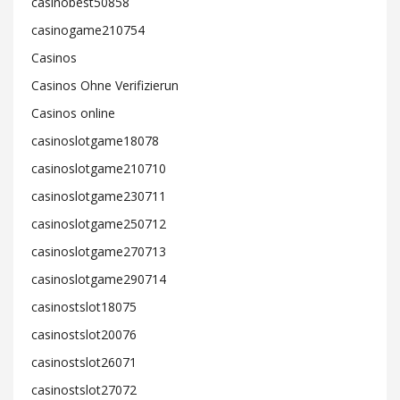
casinobest50858
casinogame210754
Casinos
Casinos Ohne Verifizierun
Casinos online
casinoslotgame18078
casinoslotgame210710
casinoslotgame230711
casinoslotgame250712
casinoslotgame270713
casinoslotgame290714
casinostslot18075
casinostslot20076
casinostslot26071
casinostslot27072