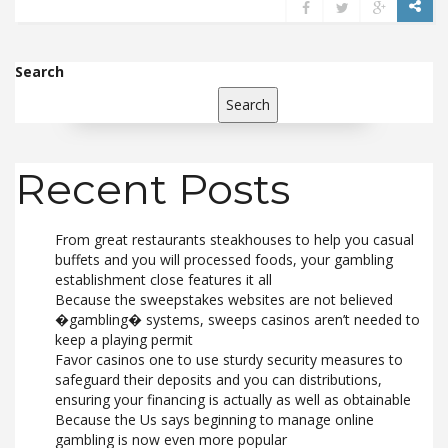
Search
Search
Recent Posts
From great restaurants steakhouses to help you casual
buffets and you will processed foods, your gambling
establishment close features it all
Because the sweepstakes websites are not believed
�gambling� systems, sweeps casinos aren’t needed to
keep a playing permit
Favor casinos one to use sturdy security measures to
safeguard their deposits and you can distributions,
ensuring your financing is actually as well as obtainable
Because the Us says beginning to manage online
gambling is now even more popular