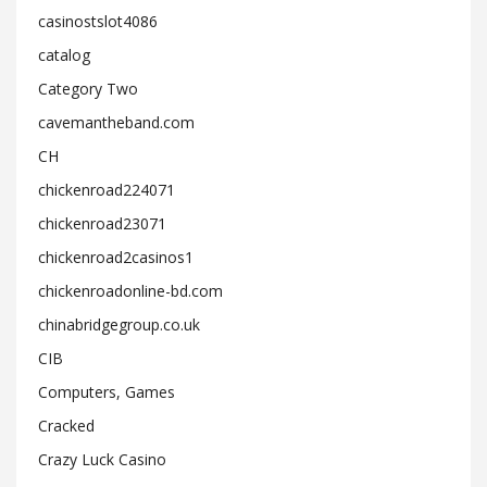
casinostslot4086
catalog
Category Two
cavemantheband.com
CH
chickenroad224071
chickenroad23071
chickenroad2casinos1
chickenroadonline-bd.com
chinabridgegroup.co.uk
CIB
Computers, Games
Cracked
Crazy Luck Casino