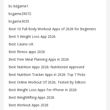
bc-bdgame1
bcgame29072
bcgame3035
Best 10 Full Body Workout Apps of 2026 for Beginners
Best 5 Weight Loss App 2026
Best Casino UK
Best fitness apps 2026
Best Free Meal Planning Apps in 2026
Best Nutrition Apps 2026: Nutritionist Approved
Best Nutrition Tracker Apps in 2026: Top 7 Picks
Best Online Workout Of 2026, Tested By Editors
Best Weight Loss Apps For iPhone In 2026
Best Weightlifting Apps 2026
Best Workout Apps 2026