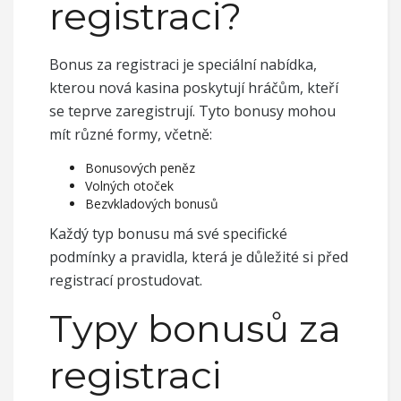
registraci?
Bonus za registraci je speciální nabídka,
kterou nová kasina poskytují hráčům, kteří
se teprve zaregistrují. Tyto bonusy mohou
mít různé formy, včetně:
Bonusových peněz
Volných otoček
Bezvkladových bonusů
Každý typ bonusu má své specifické
podmínky a pravidla, která je důležité si před
registrací prostudovat.
Typy bonusů za
registraci