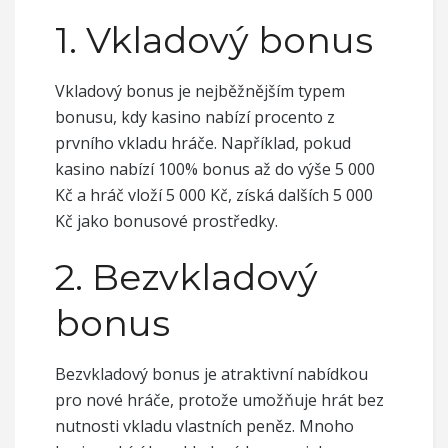
1. Vkladový bonus
Vkladový bonus je nejběžnějším typem
bonusu, kdy kasino nabízí procento z
prvního vkladu hráče. Například, pokud
kasino nabízí 100% bonus až do výše 5 000
Kč a hráč vloží 5 000 Kč, získá dalších 5 000
Kč jako bonusové prostředky.
2. Bezvkladový
bonus
Bezvkladový bonus je atraktivní nabídkou
pro nové hráče, protože umožňuje hrát bez
nutnosti vkladu vlastních peněz. Mnoho