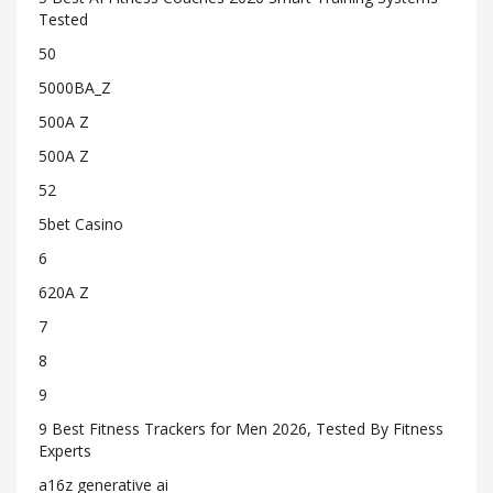
Tested
50
5000BA_Z
500A Z
500A Z
52
5bet Casino
6
620A Z
7
8
9
9 Best Fitness Trackers for Men 2026, Tested By Fitness
Experts
a16z generative ai