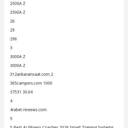
2500A Z
2500A Z
26
29
296
3
3000A Z
3000A Z
312ankarainsaat.com 2
365campers.com 1000
37531 30.04
4
4rabet-reviews.com
5
5 Best AI Fitness Coaches 2026 Smart Training Systems