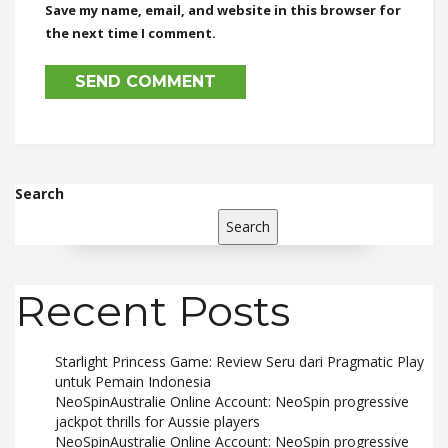
Save my name, email, and website in this browser for
the next time I comment.
Search
Search
Recent Posts
Starlight Princess Game: Review Seru dari Pragmatic Play
untuk Pemain Indonesia
NeoSpinAustralie Online Account: NeoSpin progressive
jackpot thrills for Aussie players
NeoSpinAustralie Online Account: NeoSpin progressive