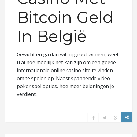
Bitcoin Geld
In België
Gewicht en ga dan wil hij groot winnen, weet
u al hoe moeilijk het kan zijn om een goede
internationale online casino site te vinden
om te spelen op. Naast spannende video
poker spel opties, hoe meer beloningen je
verdient.