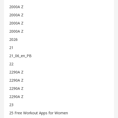
2000A Z
2000A Z
2000A Z
2000A Z
2026
21
21_06_en_PB
22
2290A Z
2290A Z
2290A Z
2290A Z
23
25 Free Workout Apps for Women