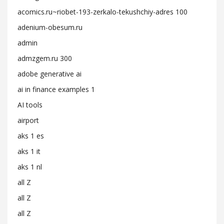
acomics.ru~riobet-193-zerkalo-tekushchiy-adres 100
adenium-obesum.ru
admin
admzgem.ru 300
adobe generative ai
ai in finance examples 1
AI tools
airport
aks 1 es
aks 1 it
aks 1 nl
all Z
all Z
all Z