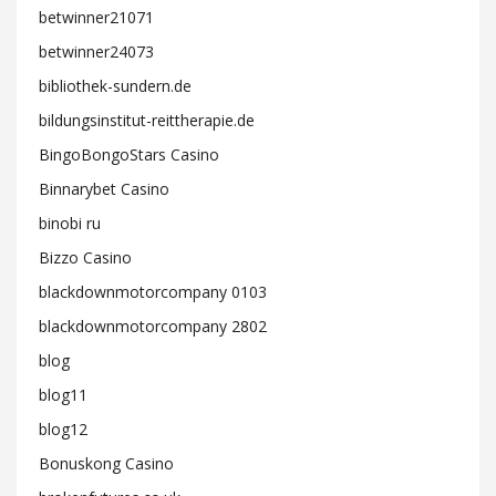
betwinner21071
betwinner24073
bibliothek-sundern.de
bildungsinstitut-reittherapie.de
BingoBongoStars Casino
Binnarybet Casino
binobi ru
Bizzo Casino
blackdownmotorcompany 0103
blackdownmotorcompany 2802
blog
blog11
blog12
Bonuskong Casino