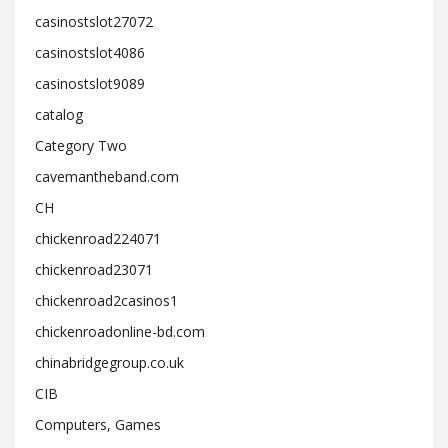
casinostslot27072
casinostslot4086
casinostslot9089
catalog
Category Two
cavemantheband.com
CH
chickenroad224071
chickenroad23071
chickenroad2casinos1
chickenroadonline-bd.com
chinabridgegroup.co.uk
CIB
Computers, Games