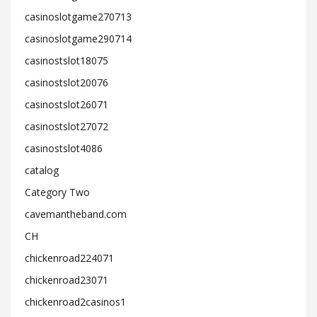
casinoslotgame270713
casinoslotgame290714
casinostslot18075
casinostslot20076
casinostslot26071
casinostslot27072
casinostslot4086
catalog
Category Two
cavemantheband.com
CH
chickenroad224071
chickenroad23071
chickenroad2casinos1