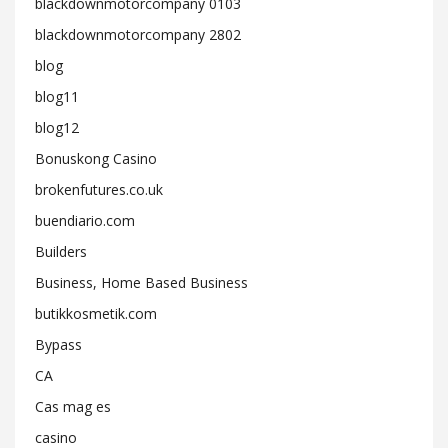
blackdownmotorcompany 0103
blackdownmotorcompany 2802
blog
blog11
blog12
Bonuskong Casino
brokenfutures.co.uk
buendiario.com
Builders
Business, Home Based Business
butikkosmetik.com
Bypass
CA
Cas mag es
casino