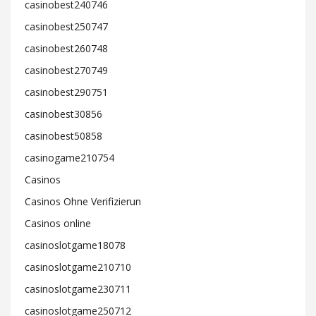
casinobest240746
casinobest250747
casinobest260748
casinobest270749
casinobest290751
casinobest30856
casinobest50858
casinogame210754
Casinos
Casinos Ohne Verifizierun
Casinos online
casinoslotgame18078
casinoslotgame210710
casinoslotgame230711
casinoslotgame250712