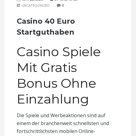
UNCATEGORIZED
0
Casino 40 Euro
Startguthaben
Casino Spiele
Mit Gratis
Bonus Ohne
Einzahlung
Die Spiele und Werbeaktionen sind auf
einem der branchenweit schnellsten und
fortschrittlichsten mobilen Online-