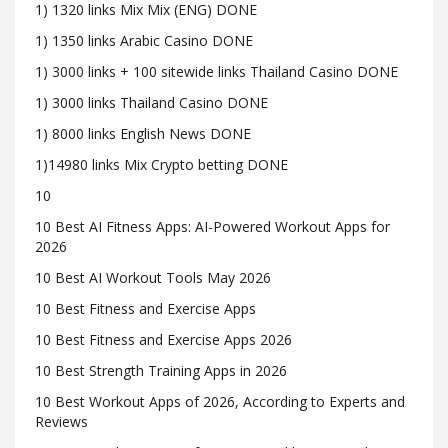
1) 1320 links Mix Mix (ENG) DONE
1) 1350 links Arabic Casino DONE
1) 3000 links + 100 sitewide links Thailand Casino DONE
1) 3000 links Thailand Casino DONE
1) 8000 links English News DONE
1)14980 links Mix Crypto betting DONE
10
10 Best AI Fitness Apps: AI-Powered Workout Apps for
2026
10 Best AI Workout Tools May 2026
10 Best Fitness and Exercise Apps
10 Best Fitness and Exercise Apps 2026
10 Best Strength Training Apps in 2026
10 Best Workout Apps of 2026, According to Experts and
Reviews