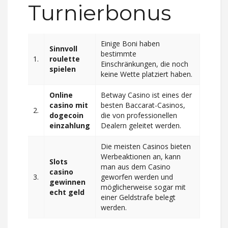
Turnierbonus
Einige Boni haben
Sinnvoll
bestimmte
1.
roulette
Einschränkungen, die noch
spielen
keine Wette platziert haben.
Online
Betway Casino ist eines der
casino mit
besten Baccarat-Casinos,
2.
dogecoin
die von professionellen
einzahlung
Dealern geleitet werden.
Die meisten Casinos bieten
Werbeaktionen an, kann
Slots
man aus dem Casino
casino
3.
geworfen werden und
gewinnen
möglicherweise sogar mit
echt geld
einer Geldstrafe belegt
werden.