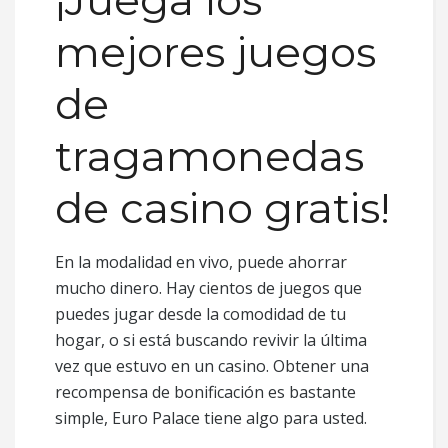
¡Juega los
mejores juegos
de
tragamonedas
de casino gratis!
En la modalidad en vivo, puede ahorrar
mucho dinero. Hay cientos de juegos que
puedes jugar desde la comodidad de tu
hogar, o si está buscando revivir la última
vez que estuvo en un casino. Obtener una
recompensa de bonificación es bastante
simple, Euro Palace tiene algo para usted.