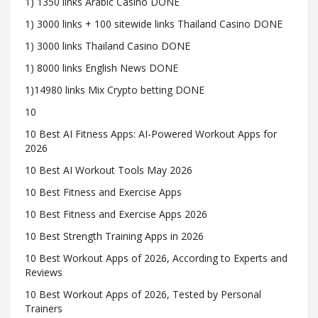
1) 1350 links Arabic Casino DONE
1) 3000 links + 100 sitewide links Thailand Casino DONE
1) 3000 links Thailand Casino DONE
1) 8000 links English News DONE
1)14980 links Mix Crypto betting DONE
10
10 Best AI Fitness Apps: AI-Powered Workout Apps for
2026
10 Best AI Workout Tools May 2026
10 Best Fitness and Exercise Apps
10 Best Fitness and Exercise Apps 2026
10 Best Strength Training Apps in 2026
10 Best Workout Apps of 2026, According to Experts and
Reviews
10 Best Workout Apps of 2026, Tested by Personal
Trainers