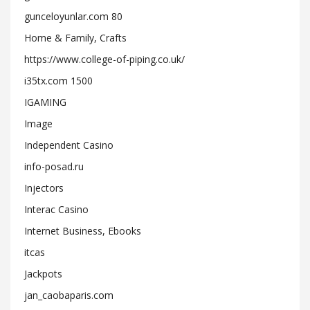
gunceloyunlar.com 80
Home & Family, Crafts
https://www.college-of-piping.co.uk/
i35tx.com 1500
IGAMING
Image
Independent Casino
info-posad.ru
Injectors
Interac Casino
Internet Business, Ebooks
itcas
Jackpots
jan_caobaparis.com