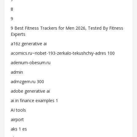
8
9
9 Best Fitness Trackers for Men 2026, Tested By Fitness
Experts
a16z generative ai
acomics.ru~riobet-193-zerkalo-tekushchiy-adres 100
adenium-obesum.ru
admin
admzgem.ru 300
adobe generative ai
ai in finance examples 1
AI tools
airport
aks 1 es