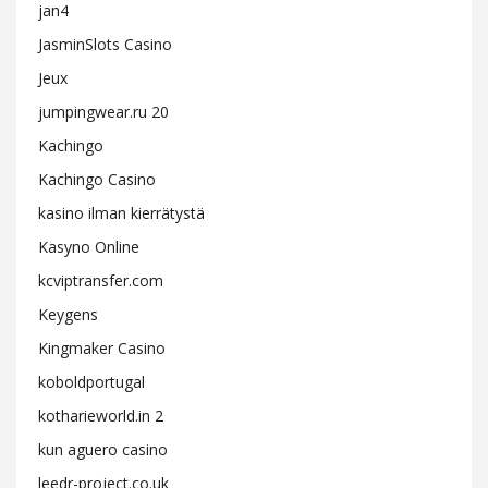
jan4
JasminSlots Casino
Jeux
jumpingwear.ru 20
Kachingo
Kachingo Casino
kasino ilman kierrätystä
Kasyno Online
kcviptransfer.com
Keygens
Kingmaker Casino
koboldportugal
kotharieworld.in 2
kun aguero casino
leedr-project.co.uk