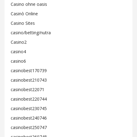
Casino ohne oasis
Casinò Online
Casino Sites
casino/betting/nutra
Casino2
casino4
casino6
casinobest170739
casinobest210743
casinobest22071
casinobest220744
casinobest230745
casinobest240746
casinobest250747
casinobest260748