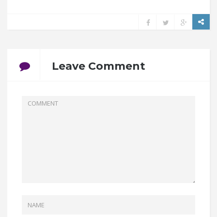
Leave Comment