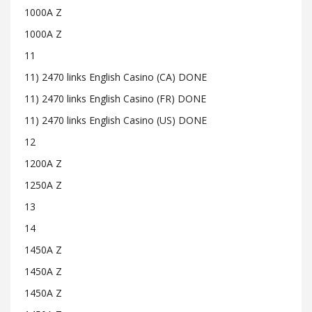
1000A Z
1000A Z
11
11) 2470 links English Casino (CA) DONE
11) 2470 links English Casino (FR) DONE
11) 2470 links English Casino (US) DONE
12
1200A Z
1250A Z
13
14
1450A Z
1450A Z
1450A Z