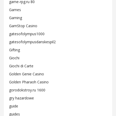
game-rpg.ru 80
Games
Gaming
GamStop Casino
gatesofolympus1000
gatesofolympusdanskespil2
Gifting
Giochi
Giochi di Carte
Golden Genie Casino
Golden Pharaoh Casino
gorodokstroy.ru 1600
gry hazardowe
guide
guides