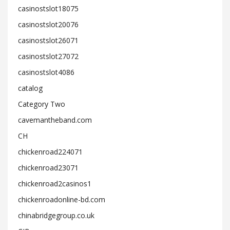
casinostslot18075
casinostslot20076
casinostslot26071
casinostslot27072
casinostslot4086
catalog
Category Two
cavemantheband.com
CH
chickenroad224071
chickenroad23071
chickenroad2casinos1
chickenroadonline-bd.com
chinabridgegroup.co.uk