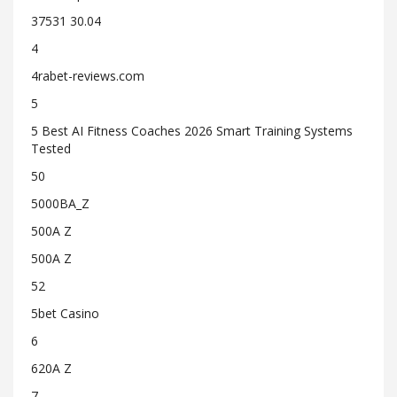
37531 30.04
4
4rabet-reviews.com
5
5 Best AI Fitness Coaches 2026 Smart Training Systems
Tested
50
5000BA_Z
500A Z
500A Z
52
5bet Casino
6
620A Z
7