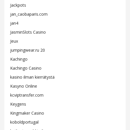
Jackpots
jan_caobaparis.com
jan4
JasminSlots Casino
Jeux
jumpingwear.ru 20
Kachingo
Kachingo Casino
kasino ilman kierrätystä
Kasyno Online
kcviptransfer.com
Keygens
Kingmaker Casino
koboldportugal