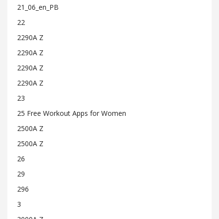
21_06_en_PB
22
2290A Z
2290A Z
2290A Z
2290A Z
23
25 Free Workout Apps for Women
2500A Z
2500A Z
26
29
296
3