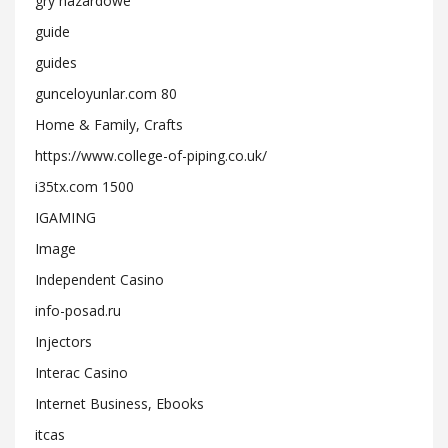
gry hazardowe
guide
guides
gunceloyunlar.com 80
Home & Family, Crafts
https://www.college-of-piping.co.uk/
i35tx.com 1500
IGAMING
Image
Independent Casino
info-posad.ru
Injectors
Interac Casino
Internet Business, Ebooks
itcas