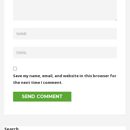
Save my name, email, and website in this browser for
the next time I comment.
Search