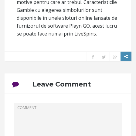
motive pentru care ar trebui. Caracteristicile
Gamble cu alegerea simbolurilor sunt
disponibile în unele sloturi online lansate de
furnizorul de software Playn GO, acest lucru
se poate face numai prin
LiveSpins
.
Leave Comment