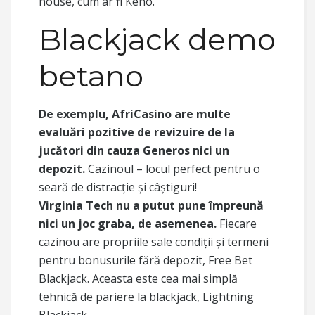
house, cum ar fi Keno.
Blackjack demo
betano
De exemplu, AfriCasino are multe
evaluări pozitive de revizuire de la
jucători din cauza Generos nici un
depozit.
Cazinoul – locul perfect pentru o
seară de distracție și câștiguri!
Virginia Tech nu a putut pune împreună
nici un joc graba, de asemenea.
Fiecare
cazinou are propriile sale condiții și termeni
pentru bonusurile fără depozit, Free Bet
Blackjack. Aceasta este cea mai simplă
tehnică de pariere la blackjack, Lightning