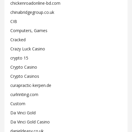
chickenroadonline-bd.com
chinabridgegroup.co.uk
CIB
Computers, Games
Cracked
Crazy Luck Casino
crypto 15
Crypto Casino
Crypto Casinos
curapractic-kerpen.de
curlrinting.com
Custom
Da Vinci Gold
Da Vinci Gold Casino
danieldeasy.co.uk