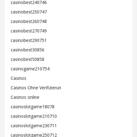
casinobest240746
casinobest250747
casinobest260748
casinobest270749
casinobest290751
casinobest30856
casinobest50858
casinogame210754
Casinos
Casinos Ohne Verifizierun
Casinos online
casinoslotgame18078
casinoslotgame210710
casinoslotgame230711
casinoslotgame250712