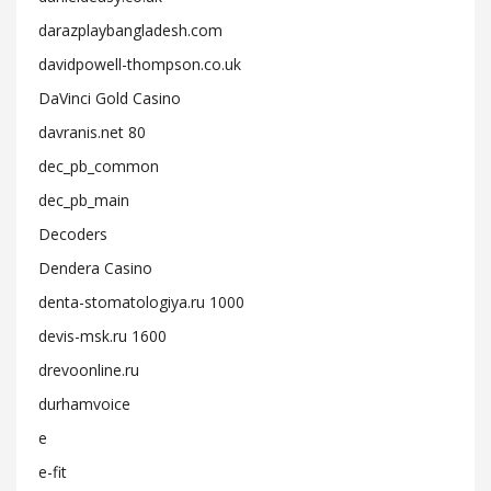
darazplaybangladesh.com
davidpowell-thompson.co.uk
DaVinci Gold Casino
davranis.net 80
dec_pb_common
dec_pb_main
Decoders
Dendera Casino
denta-stomatologiya.ru 1000
devis-msk.ru 1600
drevoonline.ru
durhamvoice
e
e-fit